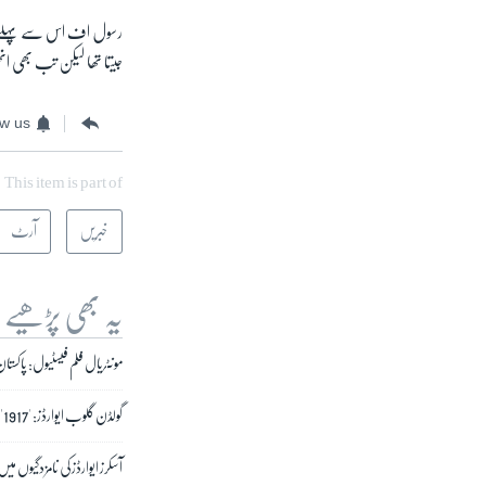
جیتا تھا لیکن تب بھی 
ow us
This item is part of
خبریں
آرٹ
یہ بھی پڑھیے
مونٹریال فلم فیسٹیول: پاکس
گولڈن گلوب ایوارڈز: '1917' بہترین فلم اور فینکس بہترین اداکار قرار
آسکرز ایوارڈز کی نامزدگیوں م