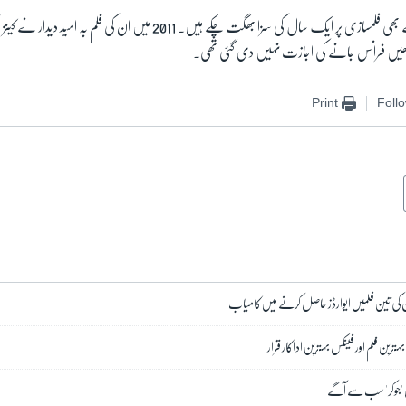
رسول اف اس سے پہلے بھی فلمسازی پر ایک سال کی سزا بھگت چکے ہیں۔ 2011 میں ان کی فل
انھیں فرانس جانے کی اجازت نہیں دی گئی تھی۔
Print
Foll
تان کی تین فلمیں ایوارڈز حاصل کرنے میں کامیاب
یں 'جوکر' سب سے آگے