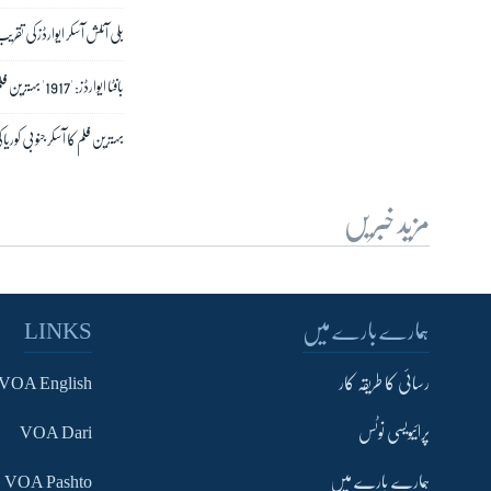
بلی آئلش آسکر ایوارڈز کی تقری
بافٹا ایوارڈز: '1917' بہترین فلم سمیت 7 ایوارڈز حاصل کرنے میں کامیاب
بہترین فلم کا آسکر جنوبی کور
مزید خبریں
ہمارے بارے میں
LINKS
رسائی کا طریقہ کار
VOA English
پرائیویسی نوٹس
VOA Dari
ہمارے بارے میں
VOA Pashto