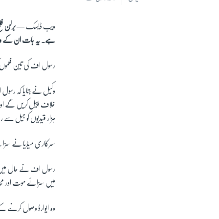
ویب ڈیسک —
برلن فل
ہے۔ یہ بات ان کے وک
رسول اف کی تین فلموں ک
وکیل نے بتایا کہ رسول 
ہزار قیدیوں کو جیل سے رہ
سرکاری میڈیا نے سزا سے 
رسول اف نے حال میں اپنی
میں سزائے موت اور محدود
وہ ایوارڈ وصول کرنے ک