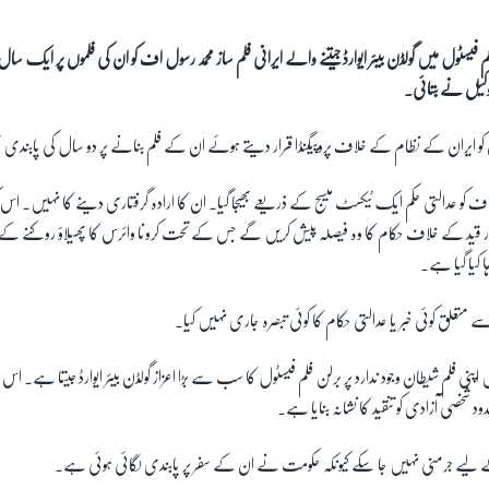
م فیسٹول میں گولڈن بیئر ایوارڈ جیتنے والے ایرانی فلم ساز محمد رسول اف کو ان کی فلموں پر ایک سال 
یل نے بتائی۔
و ایران کے نظام کے خلاف پروپیگنڈا قرار دیتے ہوئے ان کے فلم بنانے پر دو سال کی پابندی 
اف کو عدالتی حکم ایک ٹیکسٹ میسج کے ذریعے بھیجا گیا۔ ان کا ارادہ گرفتاری دینے کا نہیں۔ اس
ا کیا گیا ہے۔
متعلق کوئی خبر یا عدالتی حکام کا کوئی تبصرہ جاری نہیں کیا۔
 فلم شیطان وجود ندارد پر برلن فلم فیسٹول کا سب سے بڑا اعزاز گولڈن بیئر ایوارڈ جیتا ہے۔ ا
 شخصی آزادی کو تنقید کا نشانہ بنایا ہے۔
ے لیے جرمنی نہیں جا سکے کیونکہ حکومت نے ان کے سفر پر پابندی لگائی ہوئی ہے۔