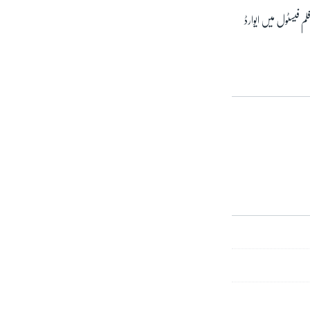
م بہ امید دیدار نے کینز فلم فیسٹول میں ایوارڈ