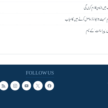
ب میں لائیو پرفارم کریں گی
یا کی 'پیراسائٹ' کے نام
FOLLOW US