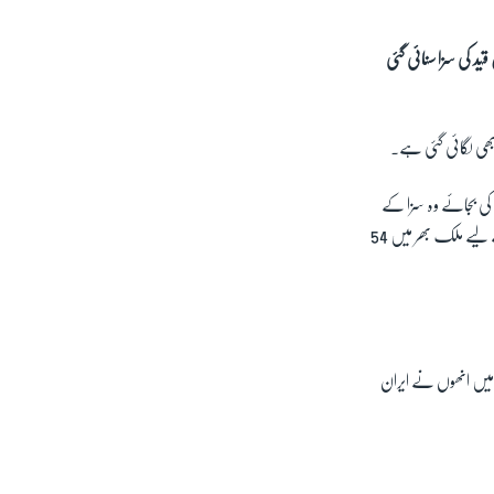
قید کی سزا سنائی گئی
بھی لگائی گئی ہے۔
 کی بجائے وہ سزا کے
خلاف اپیل کریں گے اور قید کے خلاف حکام کا وہ فیصلہ پیش کریں گے جس کے تحت کرونا وائرس کا پھیلاؤ روکنے کے لیے ملک بھر میں 54
س میں انھوں نے ایران