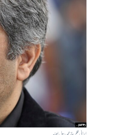
آرٹ
آزادیٔ صحافت
سائنس و ٹیکنالوجی
صحت
دلچسپ و عجیب
ویڈیوز
آڈیو
اسپیشل کوریج
اداریہ
ایرانی فلم ساز محمد رسول اف