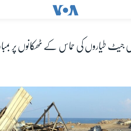
لی جیٹ طیاروں کی حماس کے ٹھکانوں پر بمب