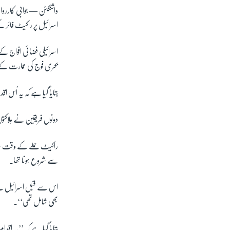
واشنگٹن —
جوابی کاررو
اسرائیل پر راکیٹ فائر ک
اسرائیلی فضائی افواج ک
بحری فوج کی عمارت کے کم
بتایا گیا ہے کہ یہ اُس 
دونوں فریقین نے ہلاکت
راکیٹ حملے کے وقت سدر
سے شروع ہونا تھا۔
اس سے قبل اسرائیل نے 
بھی شامل تھی‘‘۔
بتایا گیا ہے کہ ’’یہ ا