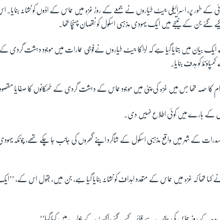
ائی کے طور پر، اسرائیلی جیٹ طیاروں نے جمعے کے روز غزہ میں حماس کے اڈوں کو نشانہ بنایا۔ ا
یے گئے جن کے نتیجے میں ایک یہودی مذہبی اسکول کو نقصان پہنچا تھا۔
ے ایک بیان میں بتایا گیا ہے کہ لڑاکا جیٹ طیاروں نےفوجی عمارات میں موجود دہشت گردی کے ڈ
پاؤنڈ کو ہدف بنایا۔
اقدام کا حصہ تھا جس میں غزہ کی پٹی میں موجود حماس کے دہشت گردی کے ٹھکانوں کا صفایا مقصود
وں کے بارے میں کوئی اطلاع نہیں دی۔
ات کے شہر میں واقع مذہبی اسکول کے شاگرد اپنے گھروں کی جانب جا چکے تھے، چونکہ یہود
کہا تھا کہ غزہ میں حماس کے متعدد اہداف کو نشانہ بنایا گیا ہے، جن میں، بقول اس کے، ’
قدام بدھ کے روز حماس کی جانب سے فائر کیے گئے راکیٹ کے جواب میں کیا گیا‘‘۔