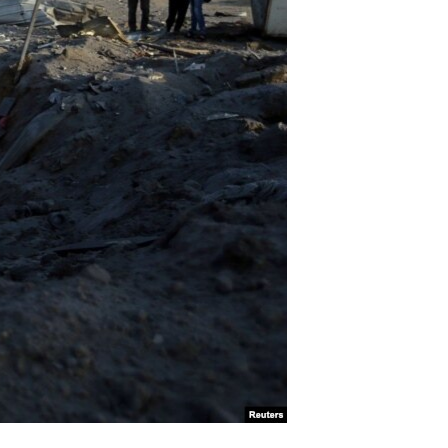
آرٹ
آزادیٔ صحافت
سائنس و ٹیکنالوجی
صحت
دلچسپ و عجیب
ویڈیوز
آڈیو
اسپیشل کوریج
اداریہ