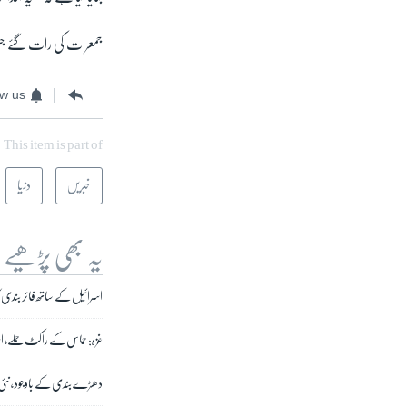
جمعرات کی رات گئے جنوب
ow us
This item is part of
خبریں
دنیا
یہ بھی پڑھیے
اسرائیل کے ساتھ فائر بندی ک
غزہ: حماس کے راکٹ حملے، اس
دھڑے بندی کے باوجود، نئی 