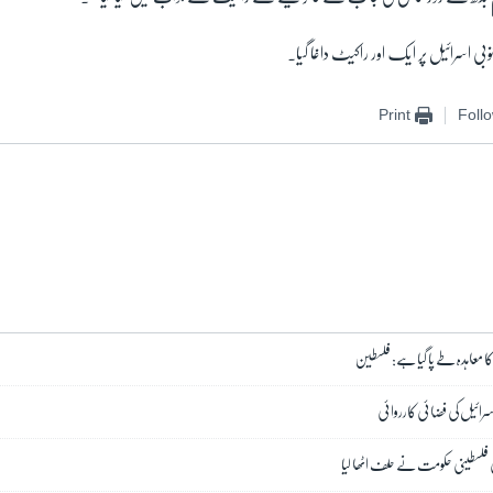
ی اسرائیل پر ایک اور راکیٹ داغا گیا۔
Print
Foll
ا معاہدہ طے پا گیا ہے: فلسطین
رائیل کی فضائی کارروائی
فلسطینی حکومت نے حلف اٹھا لیا