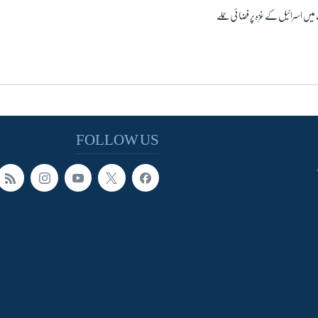
ں اسرائیل کے غزہ پر فضائی حملے
FOLLOW US