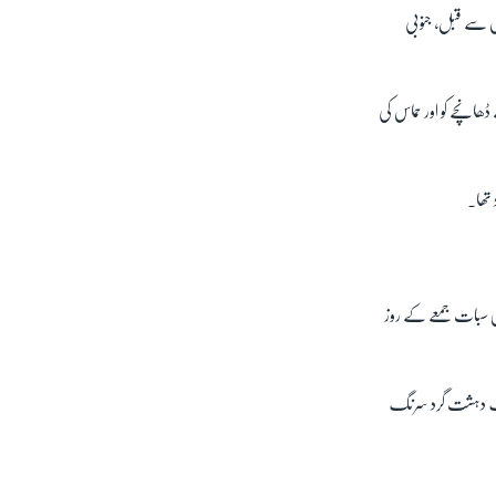
س سے قبل، جنوبی
ھانچے کو اور حماس کی
 تھا۔
ی سبات جمعے کے روز
’ایک دہشت گرد سرنگ