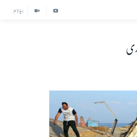
ہیڈ لائنز
اری