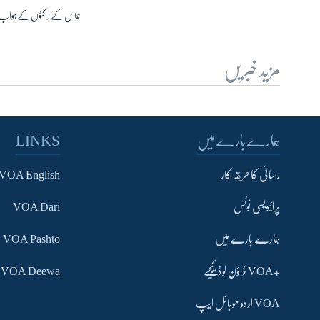
حماس کے راکٹوں کے جواب می
مزید خبریں
ہمارے بارے میں
LINKS
رسائی کا طریقہ کار
VOA English
پرائیویسی نوٹس
VOA Dari
ہمارے بارے میں
VOA Pashto
+VOA ڈاؤن لوڈ کیجیے
VOA Deewa
VOA اردو موبائل ایپ