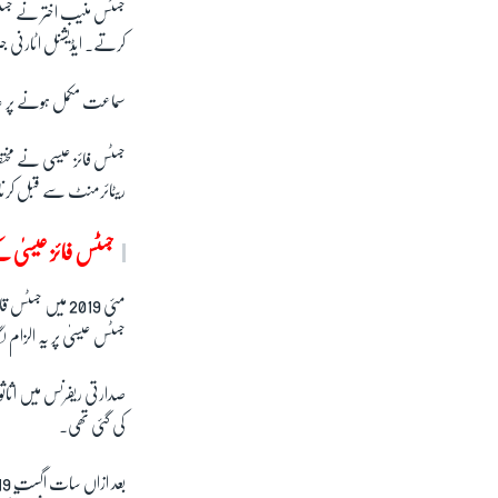
جسٹس منیب اختر نے جسٹس
کرتے۔ ایڈیشنل اٹارنی 
سماعت مکمل ہونے پر عدا
جسٹس فائز عیسی نے مختصر
ریٹائرمنٹ سے قبل کرن
جسٹس فائز عیسیٰ 
مئی 2019 میں 
جسٹس عیسیٰ پر یہ الزام لگ
کی گئی تھی۔