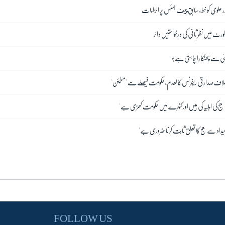
صدر علوی کو خط، سابق چیف جسٹس پر الزامات
رٹ میں نظرِ ثانی کی درخواستیں دائر
سیٰ سے چھٹکارا چاہتی ہے؟
لاف صدارتی ریفرنس کالعدم، حکومت فیصلے سے 'مطمئن'
 جج کی اہلیہ کی ہیں اور کٹہرے میں حکومت کھڑی ہے'
ائیداد سے جج کا تعلق ثابت کرنا ضروری ہے'
FOLLOW US