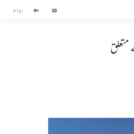
ہیڈ لائنز
 متعلق