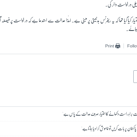
یلی درخواست دائر کی۔
 کیا گیا تھا کہ یہ ریفرنس بدنیتی پر مبنی ہے۔ لہٰذا عدالت سے استدعا ہے کہ درخواست پر فیصلہ
 جائے۔
Print
Foll
عت براہِ راست دکھانے کا اختیار صرف عدالت کے پاس ہے'
 پاکستان پر بات کریں تو خاموش کرا دیا جاتا ہے'