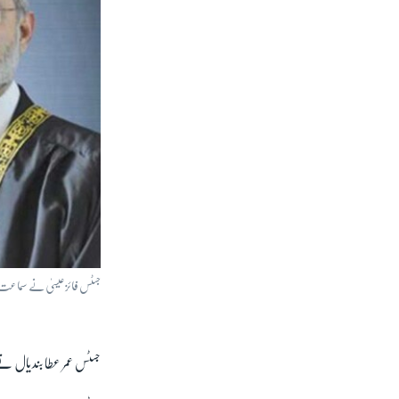
جسٹس فائز عیسیٰ نے سماعت 
جسٹس عمر عطا بندیال نے ج