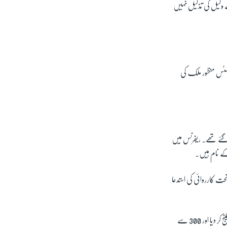
ے وکیل کی تذلیل نہیں
 جسٹس منظور ملک کی
ے گئے تھے۔ ریفرنس میں
ں کے نام ہیں۔
کے حوالے سے مبینہ الزامات عائد کرتے ہوئے سپریم جوڈیشل کونسل سے آرٹیکل 209 کے تحت کارروائی کی استدعا
بعد ازاں سات اگست 2019 کو جسٹس قاضی فائز عیسیٰ نے اپنے خلاف صدارتی ریفرنس کو ذاتی طور پر عدالت عظمیٰ میں چیلنج کر دیا اور 300 سے