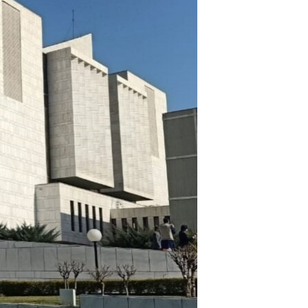
آرٹ
آزادیٔ صحافت
سائنس و ٹیکنالوجی
صحت
دلچسپ و عجیب
ویڈیوز
آڈیو
اسپیشل کوریج
اداریہ