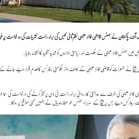
 آف پاکستان نے جسٹس قاضی فائز عیسی نظرِثانی کیس کی براہ راست نشریات کی درخواست پر فیص
میں جسٹس فائز عیسیٰ نے حکومت اور ریاستی اداروں کو شدید تنقید کا نشانہ بنایا۔
 کورٹ کے 10 رکنی بینچ نے جمعرات کو قاضی فائز عیسیٰ کے خلاف دائر حکومتی ریفرنس کالعدم قرار دیے جانے کے
ی فائز عیسیٰ کی طرف سے عدالتی کارروائی براہ راست ٹی وی پر نشر کرنے کی درخواست کی سم
 ریمارکس دیے جس پر بینچ کے سربراہ جسٹس عمر عطا بندیال نے انہیں کئی مواقع پر روکا۔