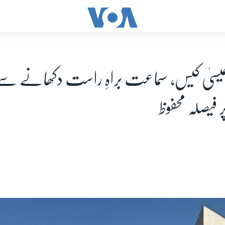
عیسیٰ کیس، سماعت براہِ راست دکھانے سے
فیصلہ محفوظ