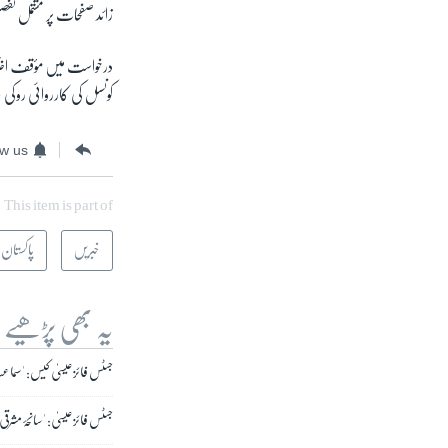
زائد صفحات پر مشتمل تفص
درخواست میں مؤقف اختیار
کونسل کی کارروائی روکی
ow us
This item is part of
خبریں
پاکستان
یہ بھی پڑھیے
جسٹس فائز عیسیٰ کیس: 'سما
جسٹس فائز عیسیٰ: 'سانحۂ مشرقی