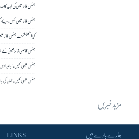
جسٹس فائز عیسیٰ کی اہلیہ کا 
جسٹس فائز عیسی کیس، سپریم کو
کیا اسٹیبلشمنٹ جسٹس فائز عی
جسٹس قاضی فائز عیسیٰ کے خ
جسٹس عیسیٰ کیس: 'جائیدادیں
جسٹس عیسیٰ کیس: 'اہلیہ کی ج
مزید خبریں
ہمارے بارے میں
LINKS