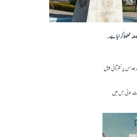
لہ محفوظ کر لیا ہے۔
 بعد اس پر نظرِثانی اپیل
اعت ہوئی جس میں