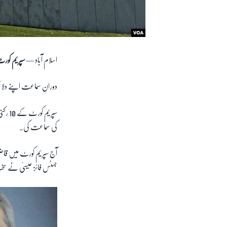
اسلام آباد —
سپریم کورٹ
دورانِ سماعت اپنے دلائل 
سپریم
کی سماعت کی۔
آج سپریم کورٹ میں قاض
جسٹس فائز عیسیٰ نے سخت