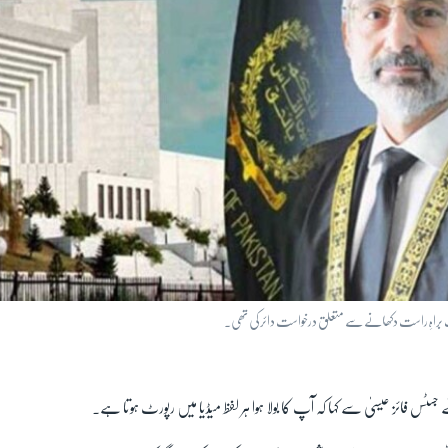
براہِ راست دکھانے سے متعلق درخواست دائر کی تھی۔
سٹس فائز عیسیٰ سے کہا کہ آپ کا بولا ہوا ہر لفظ میڈیا میں رپورٹ ہوتا ہے۔