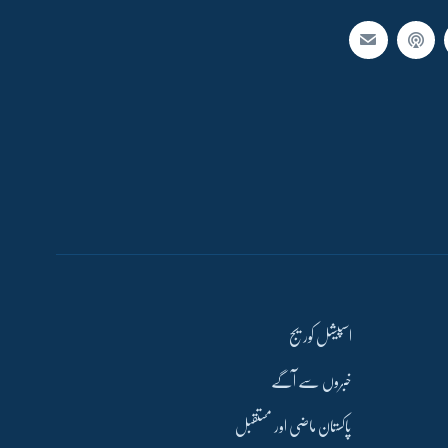
اسپیشل کوریج
خبروں سے آگے
پاکستان ماضی اور مستقبل