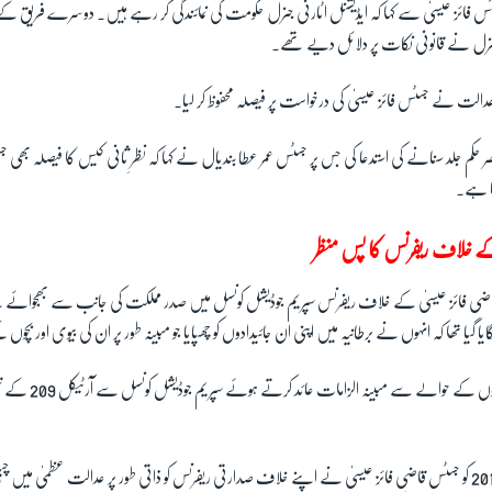
 فائز عیسیٰ سے کہا کہ ایڈیشنل اٹارنی جنرل حکومت کی نمائندگی کر رہے ہیں۔ دوسرے فریق ک
جنرل نے قانونی نکات پر دلائل دیے تھے۔
لت نے جسٹس فائز عیسیٰ کی درخواست پر فیصلہ محفوظ کر لیا۔
 حکم جلد سنانے کی استدعا کی جس پر جسٹس عمر عطا بندیال نے کہا کہ نظرِ ثانی کیس کا فیصلہ بھی
ا ہے۔
کے خلاف ریفرنس کا پس منظر
جسٹس قاضی فائز عیسیٰ کے خلاف ریفرنس سپریم جوڈیشل کونسل میں صدر مملکت کی جانب سے بھجوائ
ایا گیا تھا کہ انہوں نے برطانیہ میں اپنی ان جائیدادوں کو چھپایا جو مبینہ طور پر ان کی بیوی اور بچو
صدارتی ریفرنس میں اثاثوں 