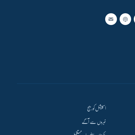
اسپیشل کوریج
خبروں سے آگے