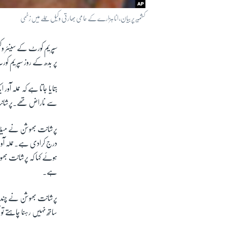
کشمیر پر بیان، انا ہزارے کے حامی بھارتی وکیل حملے میں زخمی
سپریم کورٹ کے سینئر و
پر بدھ کے روز سپریم کور
بتایا جاتا ہے کہ حملہ آ
سے ناراض تھے۔پرشانت بھ
پرشانت بھوشن نے میڈیا 
درج کرادی ہے۔حملہ آور
ہوئے کہا کہ پرشانت بھوش
ہے۔
پرشانت بھوشن نے چند روز
ساتھ نہیں رہنا چاہتے ت