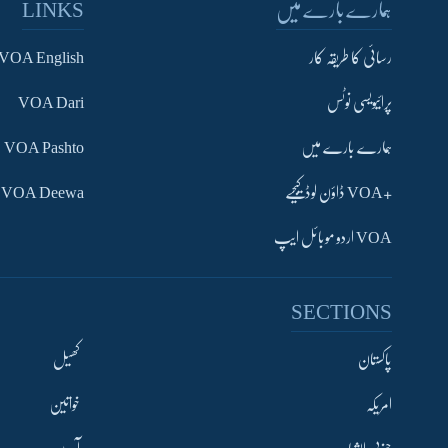
ہمارے بارے میں
LINKS
رسائی کا طریقہ کار
VOA English
پرائیویسی نوٹس
VOA Dari
ہمارے بارے میں
VOA Pashto
+VOA ڈاؤن لوڈ کیجیے
VOA Deewa
VOA اردو موبائل ایپ
Learning English
SECTIONS
FOLLOW US
پاکستان
کھیل
امریکہ
خواتین
زبان