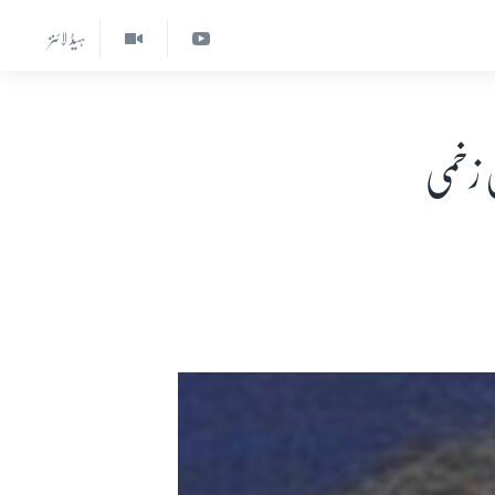
ہیڈ لائنز
 زخمی