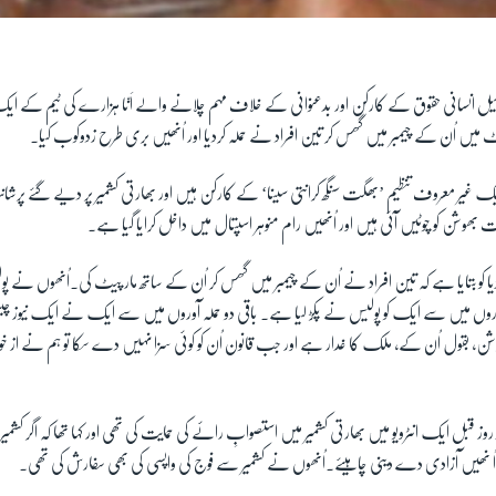
کیل انسانی حقوق کے کارکن اور بدعنوانی کے خلاف مہم چلانے والے اَنّا ہزارے کی ٹیم کے 
ٹ میں اُن کے چیمبر میں گھس کر تین افراد نے حملہ کردیا اور اُنھیں بری طرح زدوکوب کیا۔
ور ایک غیر معروف تنظیم ’بھگت سنگھ کرانتی سینا‘ کے کارکن ہیں اور بھارتی کشمیر پر دیے گئے پ
وشن کو چوٹیں آئی ہیں اور اُنھیں رام منوہر اسپتال میں داخل کرایا گیا ہے۔
کو بتایا ہے کہ تین افراد نے اُن کے چیمبر میں گھس کر اُن کے ساتھ مار پیٹ کی۔اُنھوں نے پو
وں میں سے ایک کو پولیس نے پکڑ لیا ہے۔ باقی دو حملہ آوروں میں سے ایک نے ایک نیوز
ن، بقول اُن کے، ملک کا غدار ہے اور جب قانون اُن کو کوئی سزا نہیں دے سکا تو ہم نے از خود 
 قبل ایک انٹرویو میں بھارتی کشمیر میں استصوابِ رائے کی حمایت کی تھی اور کہا تھا کہ اگر ک
و اُ نھیں آزادی دے دینی چاہیئے۔اُنھوں نے کشمیر سے فوج کی واپسی کی بھی سفارش کی تھی۔