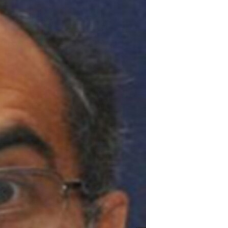
آرٹ
آزادیٔ صحافت
سائنس و ٹیکنالوجی
صحت
دلچسپ و عجیب
ویڈیوز
آڈیو
اسپیشل کوریج
اداریہ