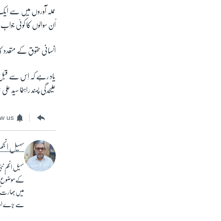
حملہ آوروں میں سے ایک نے
اُن سوالوں کا کوئی جواب
انسانی حقوق کے متعدد 
یاد رہے کہ اِس سے قبل مع
علیحدگی پسند راہنما سید 
ow us
سہیل انجم
کے موضوع پر 
میں بھارت ک
سے بڑے ادا