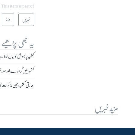
This item is part of
خبریں
دنیا
یہ بھی پڑھیے
کشمیر پر بھوشن کا بیان غلط ہ
کشمیر میں گردوارے اور مندر
بھارتی کشمیر: تین مذاکرات 
مزید خبریں