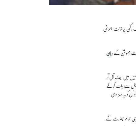
ایک رکن پرشانت بھوشن
رشانت بھوشن کے بیان
لیس میں ایف آئی آر
 چینل سے بات کرتے
اُن کو یہ سزا دی
شمیری عوام بھارت کے