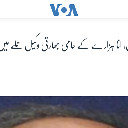
ان، انا ہزارے کے حامی بھارتی وکیل حملے میں