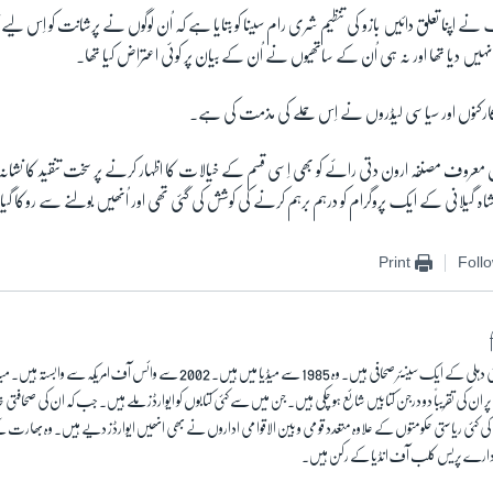
 اپنا تعلق دائیں بازو کی تنظیم شری رام سینا کو بتایا ہے کہ اُن لوگوں نے پرشانت کو اِس لیے نش
 نہیں دیا تھا اور نہ ہی اُن کے ساتھیوں نے اُن کے بیان پر کوئی اعتراض کیا تھا۔
کارکنوں اور سیاسی لیڈروں نے اِس حملے کی مذمت کی ہے۔
روف مصنفہ ارون دتی رائے کو بھی اِسی قسم کے خیالات کا اظہار کرنے پر سخت تنقید کا نشانہ بنایا
علی شاہ گیلانی کے ایک پروگرام کو درہم برہم کرنے کی کوشش کی گئی تھی اور اُنھیں بولنے سے روکا گیا
Print
Foll
سہیل انجم نئی دہلی کے ایک سینئر صحافی ہیں۔ وہ 1985 سے میڈیا میں ہیں۔ 2002 سے وائس آف 
ان کی تقریباً دو درجن کتابیں شائع ہو چکی ہیں۔ جن میں سے کئی کتابوں کو ایوارڈز ملے ہیں۔ جب کہ ان کی صحاف
ی کئی ریاستی حکومتوں کے علاوہ متعدد قومی و بین الاقوامی اداروں نے بھی انھیں ایوارڈز دیے ہیں۔ وہ بھا
رے پریس کلب آف انڈیا کے رکن ہیں۔