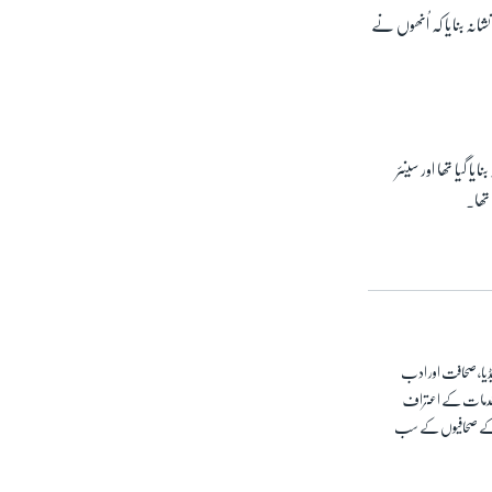
انہ بنایا کہ اُنھوں نے
 گیا تھا اور سینئر
 تھا۔
امریکہ سے وابستہ ہیں۔ میڈیا، صحافت اور ادب
تی خدمات کے اعتراف
رت کے صحافیوں کے سب