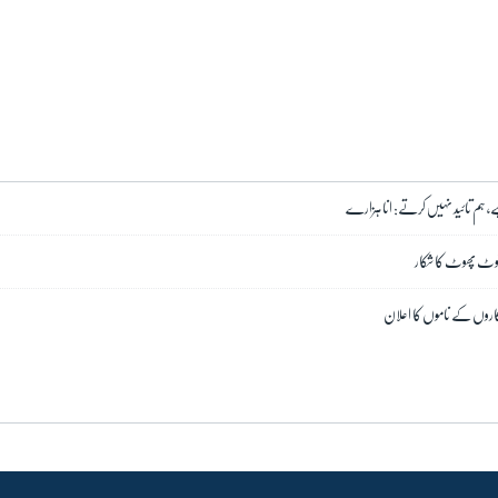
ے، ہم تائید نہیں کرتے: انا ہزارے
 ٹوٹ پھوٹ کا شکار
کاروں کے ناموں کا اعلان