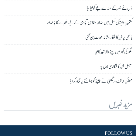
ماں نے شیر کے منہ سے بچے کو بچا لیا
کشمیر: چیتے کی نسل میں اضافہ مقامی آبادی کے لیے خطرے کا باعث
ہاتھی پر شیر کا شکار، نشانہ عورت بن گئی
لنگور کی گود میں پلنے والا شیر کا بچہ
سیسل شیر کا شکاری بول پڑا
ممتا کی طاقت، ریچھنی نے چیتے کو بھاگنے پر مجبور کر دیا
مزید خبریں
FOLLOW US