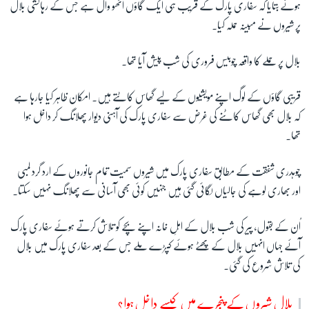
ہوئے بتایا کہ سفاری پارک کے قریب ہی ایک گاؤں اَٹھو وال ہے جس کے رہائشی بلال
پر شیروں نے مبینہ حملہ کیا۔
زبان
بلال پر حملے کا واقعہ چوبیس فروری کی شب پیش آیا تھا۔
قریبی گاؤں کے لوگ اپنے مویشیوں کے لیے گھاس کاٹتے ہیں۔ امکان ظاہر کیا جارہا ہے
کہ بلال بھی گھاس کاٹنے کی غرض سے سفاری پارک کی آہنی دیوار پھلانگ کر داخل ہوا
تھا۔
چوہدری شفقت کے مطابق سفاری پارک میں شیروں سمیت تمام جانوروں کے ارد گرد لمبی
اور بھاری لوہے کی جالیاں لگائی گئی ہیں جنہیں کوئی بھی آسانی سے پھلانگ نہیں سکتا۔
اُن کے بقول، پیر کی شب بلال کے اہلِ خانہ اپنے بچے کو تلاش کرتے ہوئے سفاری پارک
آئے جہاں انہیں بلال کے پھٹے ہوئے کپڑے ملے جس کے بعد سفاری پارک میں بلال
کی تلاش شروع کی گئی۔
بلال شیروں کے پنجرے میں کیسے داخل ہوا؟