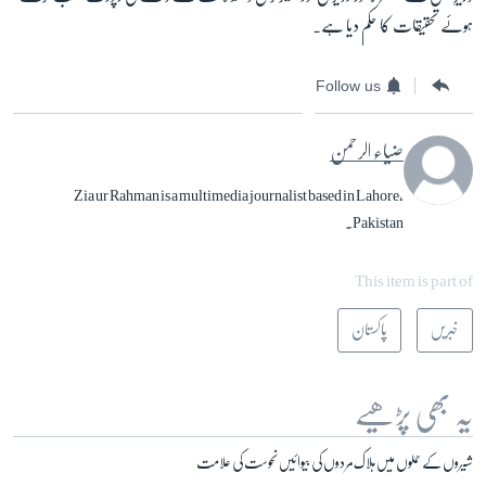
ہوئے تحقیقات کا حکم دیا ہے۔
Follow us
ضیاء الرحمن
Zia ur Rahman is a multimedia journalist based in Lahore,
Pakistan.
This item is part of
خبریں
پاکستان
یہ بھی پڑھیے
شیروں کے حملوں میں ہلاک مردوں کی بیوائیں نحوست کی علامت