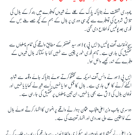
چوہدری شفقت نے بتایا کہ پارک کے عملے نے شیروں کو پنجرے میں بند کر کے بلال کی
تلاش شروع کی تو پنجرے سے کچھ ہی دوری پر بلال کے جسم کے کچھ حصے ملے جس کے
فوری بعد پولیس کو اطلاع دی گئی۔
سپرنٹنڈنٹ آف پولیس (ایس پی) لاہور سید غضنفر کے مطابق واقعے کی تمام پہلوؤں سے
تفتیش کی جارہی ہے۔ تاہم فوری طور پر یقین سے نہیں کہا جا سکتا کہ بلال شیروں کے
پنجرے کے اندر کیسے داخل ہوا۔
ایس پی لاہور نے وائس آف امریکہ سے گفتگو کرتے ہوئے بتایا کہ جائے وقوعہ سے شواہد
اکٹھے کرنے کا عمل جاری ہے۔ بلال کا قتل ہوا یا نہیں، اُسے شیر نے کھایا یا نہیں اور
نوجوان بلال کی لاش ہے بھی یا نہیں، ان تین پہلوؤں پر تفتیش کی جا رہی ہے۔
دوسری جانب وزیرِ اعلیٰ پنجاب عثمان بزدار نے واقعے پر افسوس کا اظہار کرتے ہوئے بلال
کے لواحقین سے دلی ہمدردی اور اظہارِ تعزیت کی ہے۔
وزیرِ اعلیٰ نے کمشنر لاہور ڈویژن اور سیکرٹری وائلڈ لائف سے واقعے کی رپورٹ طلب کرتے