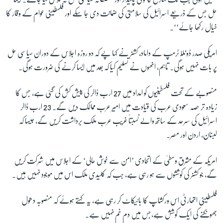
حل جس کے ذریعے اسرائیل کی سلامتی کی ضمانت دی جا سکے اور فلسطینی عوام کے وقار کا
خیال رکھا جائے‘‘۔
زبان
امریکی صدر ڈونلڈ ٹرمپ کے داماد، کشنر نے کہا پے کہ دو روزہ اجلاس کے دوران سیاسی حل
پر بات نہیں ہوگی۔ تاہم، انھوں نے تسلیم کیا کہ بعد میں ایسا کرنے کی ضرورت ہوگی۔
منصوبے کے تحت فلسطینیوں کو امداد میں 27 ارب ڈالر کی پیش کش کی گئی ہے، جس کا
زیادہ تر حصہ سعودی عرب کی قیادت میں امیر عرب ممالک دیں گے۔ 23 ارب ڈالر
اسرائیل کی سرحد کے ساتھ والے نسبتاً غریب عرب ملک برداشت کریں گے، جیسا کہ
لبنان، اردن اور مصر۔
امریکہ کے مشرق وسطیٰ کے اتحادی ’امن سے خوش حالی‘ کے اجلاس میں شرکت کریں
گے، جو کشنر کی کوششوں سے ہو رہی ہے، جب کہ کلیدی ملک اس میں موجود نہیں ہیں۔
فلسطینی اتھارٹی اس ورکشاپ کا بائیکاٹ کر رہی ہے، یہ کہتے ہوئے کہ منصوبہ دھول
جھونکنے کی ایک کوشش ہے،جس میں دم خم نہیں ہے۔