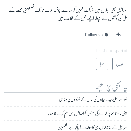
اسرائیل بھی اجلاس میں شرکت نہیں کر رہا ہے، چونکہ عرب ممالک فلسطینی مسئلے کے
حل کی کوششوں سے پہلے ایسے عمل کے مخالف ہیں۔
Follow us
This item is part of
خبریں
دنیا
یہ بھی پڑھیے
غزہ: اسرائیلی جیٹ طیاروں کی حماس کے ٹھکانوں پر بمباری
نیتن یاہو کا مغربی کنارے کی بستیوں کو اسرائیل میں ضم کرنے کا عندیہ
اسرائیل کے ساتھ فائر بندی کا معاہدہ طے پا گیا ہے: فلسطین