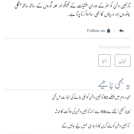
تارکین وطن کو سفر کے دوران منشیات کے گینگز اور حملہ آوروں کے ساتھ ساتھ جنگلی
جانوروں اور دریاؤں کا بھی سامنا کرنا پڑتا ہے۔
Follow us
This item is part of
خبریں
دنیا
یہ بھی پڑھیے
بحیرہ روم میں پھنسے 82 تارکین وطن کو اٹلی جانے کی اجازت مل گئی
لیبیا: کشتی اُلٹنے سے 150 سے زائد تارکینِ وطن کی ہلاکت کا خدشہ
'تارکینِ وطن کو نئے گرین کارڈ جاری نہیں کیے جائیں گے'