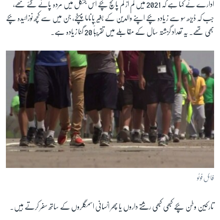
ادارے نے کہا ہے کہ 2021 میں کم از کم پانچ بچے اس جنگل میں مردہ پاِئے گئے تھے،
جب کہ ڈیڑھ سو سے زیادہ بچے اپنے والدین کے بغیر پاناما پہنچے، جن میں سے کچھ نوزائیدہ بچے
زبان
بھی تھے۔ یہ تعداد گزشتہ سال کے مقابلے میں تقریباً 20 گنا زیادہ ہے۔
فائل فوٹو
تارکین وطن بچے کبھی کبھی رشتے داروں یا پھر انسانی اسمگلروں کے ساتھ سفر کرتے ہیں۔