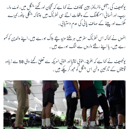
یونیسیف کی ریجنل ڈائریکٹر، جین گاؤف نے کہا ہے کہ گنجان اور گھنے جنگل میں، لوٹ مار،
ریپ، اور انسانی اسمگلنگ کے واقعات اتنے ہی خطرناک ہیں جتنا کہ جنگلی جانور، کیڑے
مکوڑے اور پینے کے صاف پانی کی عدم دستیابی۔
انہوں نے کہا کہ اس خطرناک سفر میں ہر ہفتے مزید بچے ہلاک ہو رہے ہیں، اپنے والدین کو کھو
رہے ہیں، یا اپنے رشتے داروں سے الگ ہو رہے ہیں۔
یونیسیف نے کہا ہے کہ افریقہ، جنوبی ایشیا اور جنوبی امریکہ سے تعلق رکھنے والی 50 سے زیادہ
قومیتوں کے تارکین وطن اس جنگل کو عبور کر چکے ہیں۔