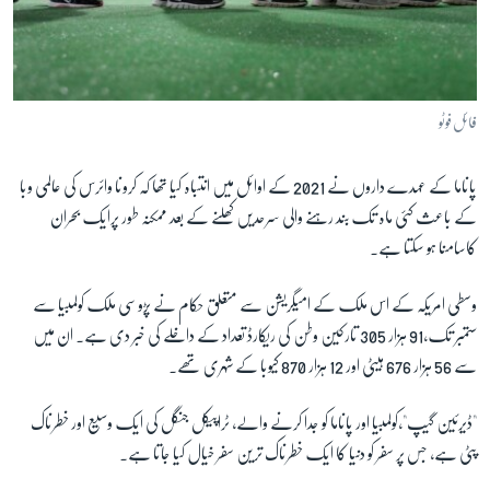
فائل فوٹو
پاناما کے عہدے داروں نے 2021 کے اوائل میں انتباہ کیا تھا کہ کرونا وائرس کی عالمی وبا
کے باعث کئی ماہ تک بند رہنے والی سرحدیں کھلنے کے بعد ممکنہ طور پرایک بحران
کاسامنا ہو سکتا ہے۔
وسطی امریکہ کے اس ملک کے امیگریشن سے متعلق حکام نے پڑوسی ملک کولمبیا سے
ستمبر تک،91 ہزار 305 تارکین وطن کی ریکارڈ تعداد کے داخلے کی خبر دی ہے۔ ان میں
سے 56 ہزار 676 ہیٹی اور 12 ہزار 870 کیوبا کے شہری تھے۔
"ڈیرئین گیپ"،کولمبیا اور پاناما کو جدا کرنے والے، ٹراپیکل جنگل کی ایک وسیع اور خطرناک
پٹی ہے، جس پر سفر کو دنیا کا ایک خطرناک ترین سفر خیال کیا جاتا ہے۔