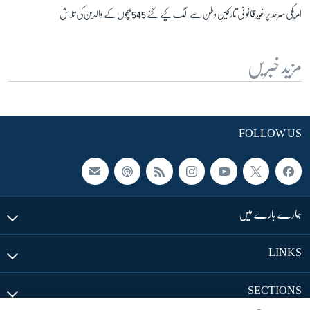
امریکی سرحد پر غیر قانونی تارکینِ وطن سے الگ کیے گئے 545 بچوں کے والدین کی تلاش
مزید خبریں
FOLLOW US
ہمارے بارے میں
LINKS
SECTIONS