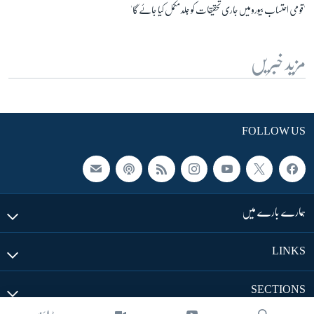
'قومی احتساب بیورو میں جاری تحقیقات کو جلد مکمل کیا جائے گا'
مزید خبریں
FOLLOW US
ہمارے بارے میں
LINKS
SECTIONS