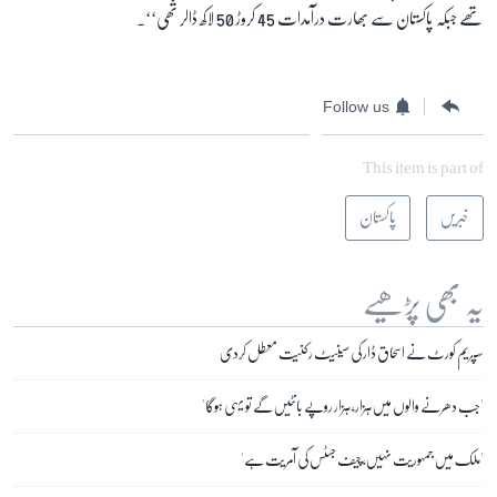
تھے جبکہ پاکستان سے بھارت درآمدات 45 کروڑ 50 لاکھ ڈالر تھی‘‘۔
Follow us
This item is part of
خبریں
پاکستان
یہ بھی پڑھیے
سپریم کورٹ نے اسحاق ڈار کی سینیٹ رکنیت معطل کردی
'جب دھرنے والوں میں ہزار، ہزار روپے بانٹیں گے تو یہی ہوگا'
'ملک میں جمہوریت نہیں، چیف جسٹس کی آمریت ہے'