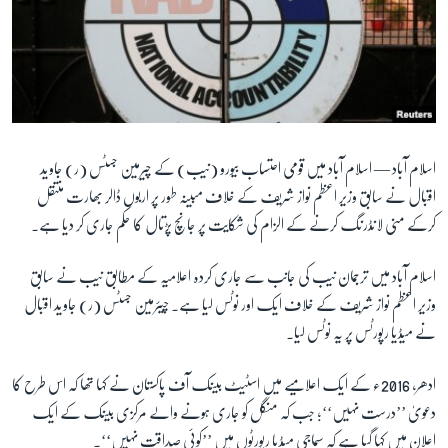
آرٹ
آزادیٔ صحافت
سائنس و ٹیکنالوجی
صحت
دلچسپ و عجیب
اسلام آباد —
اسلام آباد میں قومی احتساب بیورو (نیب) کے چیرمین جسٹس (ر) جاوید
اقبال نے سابق وزیر اعظم نواز شریف کے خلاف مبینہ طور پر اربوں ڈالر بھارت منتقل
ویڈیوز
کرکے منی لانڈرنگ کرنے کے الزام کی شکایت پر جانچ پڑتال کا حکم جاری کر دیا ہے۔
آڈیو
اسپیشل کوریج
اسلام آباد میں ترجمان نیب کی جانب سے جاری کردہ اعلامیہ کے مطابق نیب نے سابق
وزیر اعظم نواز شریف کے خلاف ایک اور نوٹس لیا ہے۔ چیئرمین جسٹس (ر) جاوید اقبال
اداریہ
نے میڈیا رپورٹس پر یہ نوٹس لیا۔
Learning English
ادھر، 2016ء کے ایک اعلامیے میں اسٹیٹ بینک آف پاکستان نے کہا تھا کہ اس طرح کا
دعویٰ ’’درست نہیں‘‘؛ جب کہ منگل کو جاری ہونے والے مرکزی بینک کے ایک
FOLLOW US
اعلان میں کہا گیا ہے کہ سماجی میڈیا رپورٹوں میں ’’کوئی صداقت نہیں‘‘۔