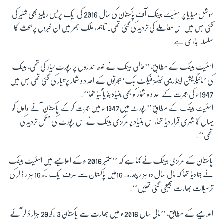
سوشل میڈیا پر اسٹیٹ بینک آف پاکستان کی سال 2016 کی ایک پریس ریلیز بھی شئیر کی
گئی جس میں اس معاملے کی تردید کی گئی تھی۔ تاہم، ملک بھر میں ان خبروں پر بحث کا
سلسلہ جاری ہے۔
اسٹیٹ بینک کے مطابق، ’’عالمی بینک نے غلط اندازوں پر رپورٹ تیار کی تھی، بینک
کی ’مائیگریشن اینڈ ریمی ٹینسز فیکٹ بک‘ ہجرتوں کے اعداد و شمار پر تیار کی گئی تھی جس میں
1947ء کی ہجرت کے اعداد و شمار کو بھی بنیاد بنایا گیا تھا‘‘۔
اسٹیٹ بینک کے مطابق ’’رپورٹ میں1947ء میں ہجرت کرکے پاکستان آنے والوں کو
یہاں کا شہری قرار دیا تھا، اس بنیاد پر مرکزی بینک نے اس رپورٹ کی مکمل تردید کی
تھی‘‘۔
پاکستان کے مرکزی بینک نے کہا ہے کہ ’’ستمبر 2016 ءکے اعلامیے میں اسٹیٹ بینک
نے بتا دیا تھا کہ مالی سال دو ہزار پندرہ۔16میں پاکستان سے صرف ایک لاکھ 16 ہزار ڈالر کی
ترسیلات بھارت بھیجی گئی تھیں‘‘۔
اعلامیے کے مطابق، ’’مالی سال 2016ء میں بھارت سے پاکستان 3 لاکھ 29 ہزار ڈالر آئے