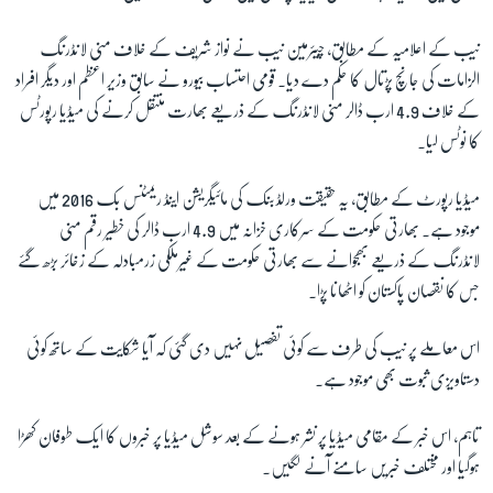
نیب کے اعلامیہ کے مطابق، چیئرمین نیب نے نواز شریف کے خلاف منی لانڈرنگ
زبان
الزامات کی جانچ پڑتال کا حکم دے دیا۔ قومی احتساب بیورو نے سابق وزیر اعظم اور دیگر افراد
کے خلاف 4.9 ارب ڈالر منی لانڈرنگ کے ذریعے بھارت منتقل کرنے کی میڈیا رپورٹس
کا نوٹس لیا۔
میڈیا رپورٹ کے مطابق، یہ حقیقت ورلڈ بنک کی مائیگریشن اینڈ ریمٹنس بک 2016 میں
موجود ہے۔ بھارتی حکومت کے سرکاری خزانہ میں 4.9 ارب ڈالر کی خطیر رقم منی
لانڈرنگ کے ذریعے بھجوانے سے بھارتی حکومت کے غیرملکی زرمبادلہ کے زخائر بڑھ گئے
جس کا نقصان پاکستان کو اٹھانا پڑا۔
اس معاملے پر نیب کی طرف سے کوئی تفصیل نہیں دی گئی کہ آیا شکایت کے ساتھ کوئی
دستاویزی ثبوت بھی موجود ہے۔
تاہم، اس خبر کے مقامی میڈیا پر نشر ہونے کے بعد سوشل میڈیا پر خبروں کا ایک طوفان کھڑا
ہوگیا اور مختلف خبریں سامنے آنے لگیں۔