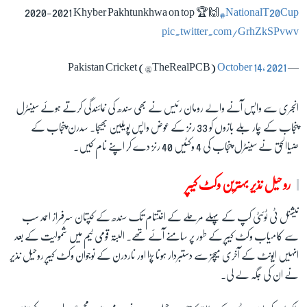
2020-2021 Khyber Pakhtunkhwa on top 🏆🙌
#NationalT20Cup
pic.twitter.com/GrhZkSPvwv
October 14, 2021
— Pakistan Cricket (@TheRealPCB)
انجری سے واپس آنے والے رومان رئیس نے بھی سندھ کی نمائندگی کرتے ہوئے سینٹرل
پنجاب کے چار بلے بازوں کو 33 رنز کے عوض واپس پویلین بھیجا۔ سدرن پنجاب کے
ضیاالحق نے سینٹرل پنجاب کی 4 وکٹیں 40 رنز دے کر اپنے نام کیں۔
روحیل نذیر بہترین وکٹ کیپر
نیشنل ٹی ٹوئٹی کپ کے پہلے مرحلے کے اختتام تک سندھ کے کپتان سرفراز احمد سب
سے کامیاب وکٹ کیپر کے طور پر سامنے آئے تھے۔ البتہ قومی ٹیم میں شمولیت کے بعد
انہیں ایونٹ کے آخری میچز سے دستبردار ہونا پڑا اور ناردرن کے نوجوان وکٹ کیپر روحیل نذیر
نے ان کی جگہ لے لی۔