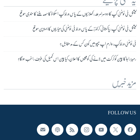
نیشنل ٹی ٹوئنٹی کپ کا دوسرا مرحلہ: کھلاڑیوں کے پاس ورلڈکپ اسکواڈ کا حصہ بننے کا سنہری موقع
نیشنل ٹی ٹوئنٹی کپ: پاکستانی کرکٹرز کے پاس ورلڈ ٹی ٹوئنٹی کی تیاریوں کا بہترین موقع
ٹی ٹوئنٹی ورلڈکپ: وارم اپ میچز میں کون کس کے مدِ مقابل؟
رمیز راجا کا چین کو کرکٹ میں لانے کی کوششوں کا اعلان، کیا چین اس کھیل کی طرف راغب ہو گا؟
مزید خبریں
FOLLOW US