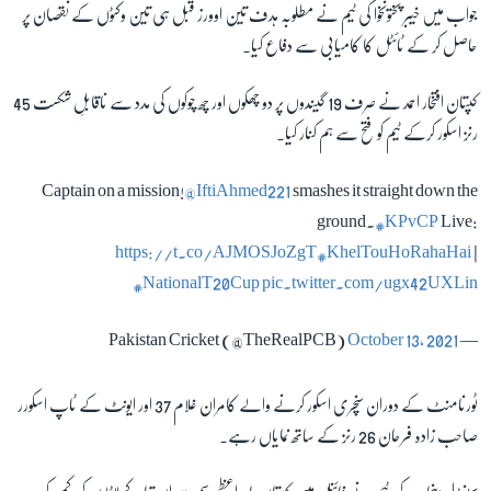
جواب میں خیبر پختونخوا کی ٹیم نے مطلوبہ ہدف تین اوورز قبل ہی تین وکٹوں کے نقصان پر
حاصل کر کے ٹائٹل کا کامیابی سے دفاع کیا۔
کپتان افتخار احمد نے صرف 19 گیندوں پر دو چھکوں اور چھ چوکوں کی مدد سے ناقابلِ شکست 45
رنز اسکور کرکے ٹیم کو فتح سے ہم کنار کیا۔
Captain on a mission!
@IftiAhmed221
smashes it straight down the
ground.
#KPvCP
Live:
https://t.co/AJMOSJoZgT
#KhelTouHoRahaHai
|
#NationalT20Cup
pic.twitter.com/ugx42UXLin
October 13, 2021
— Pakistan Cricket (@TheRealPCB)
ٹورنامنٹ کے دوران سنچری اسکور کرنے والے کامران غلام 37 اور ایونٹ کے ٹاپ اسکورر
صاحب زادہ فرحان 26 رنز کے ساتھ نمایاں رہے۔