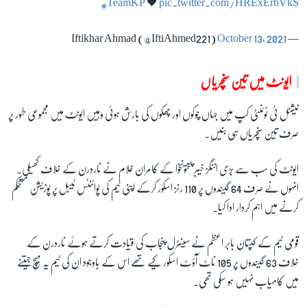
#TeamKP
🖤
pic.twitter.com/HRExErbVkS
October 13, 2021
— Iftikhar Ahmad (@IftiAhmed221)
ایونٹ میں تین سنچریاں
نیشنل ٹی ٹوئنٹی کپ میں جہاں چوکوں اور چھکوں کی بارش ہوئی وہیں ایونٹ میں مجموعی طور پر
صرف تین سنچریاں ہی بنیں۔
ایونٹ کی سب سے بڑی اننگز خیبر پختونخوا کے کامران غلام نے ناردرن کے خلاف کھیلی۔
انہوں نے صرف 64 گیندوں پر 110 رنز اسکور کرکے اپنی ٹیم کی پوائنٹس ٹیبل پر پوزیشن مستحکم
کرنے میں اہم کردار ادا کیا۔
قومی ٹیم کے کپتان بابر اعظم نے سینٹرل پنجاب کی قیادت کرتے ہوئے ناردرن کے
خلاف 63 گیندوں پر 105 ناٹ آؤٹ اسکور کیے تھے اس کے باوجود ان کی ٹیم یہ میچ جیتنے
میں کامیاب نہیں ہو سکی تھی۔