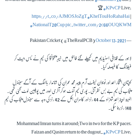
🏆
#KPvCP
Live:
https://t.co/AJMOSJoZgT
#KhelTouHoRahaHai
|
زبان
#NationalT20Cup
pic.twitter.com/2c66OUQKWM
October 13, 2021
— Pakistan Cricket (@TheRealPCB)
لاہور کے قذافی اسٹیڈیم میں کھیلے گئے فائنل میں خیبر پختونخوا کی ٹیم نے ٹاس جیت کر
فیلڈنگ کا فیصلہ کیا۔
کپتان افتخار احمد اور نوجوان لیفٹ آرم پیسر محمد عمران کی شاندار بالنگ کے آگے سینٹرل
پنجاب کی ٹیم بے بس نظر آئی۔ پوری ٹیم آؤٹ ہو کر آخری اوور میں پویلین لوٹ گئی تھی۔
البتہ اوپنر احمد شہزاد کے 44 رنز اور کامران اکمل کے 42 رنز کی وجہ سے سینٹرل پنجاب کی ٹیم
148 رنز بنا سکی۔
Mohammad Imran turns it around!Two in two for the KP pacer,
Faizan and Qasim return to the dugout.
#KPvCP
Live: