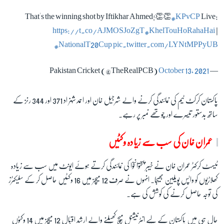
That's the winning shot by Iftikhar Ahmed!👏👏
#KPvCP
Live:
https://t.co/AJMOSJoZgT
#KhelTouHoRahaHai
|
#NationalT20Cup
pic.twitter.com/LYNtMPPyUB
October 13, 2021
— Pakistan Cricket (@TheRealPCB)
پاکستان کرکٹ ٹیم کی نمائندگی کرنے والے شرجیل خان اور احمد شہزاد 371 اور 344 رنز کے
ساتھ بدستور تیسرے اور چوتھے نمبر پر رہے۔
عمران خان کی سب سے زیادہ وکٹیں
ٹیسٹ کرکٹر عمران خان نے خیبر پختوانخوا کی نمائندگی کرتے ہوئے ایونٹ میں سب سے زیادہ
کھلاڑیوں کو واپس پویلین بھیجا۔ انہوں نے صرف 12 میچز میں 16 وکٹیں حاصل کر کے سلیکٹرز
کی توجہ حاصل کرنے کی کوشش کی ہے۔
حال ہی میں پاکستان کے لیے انٹرنیشنل میچ کھیلنے والے ارشد اقبال 12 میچز میں 14 وکٹوں