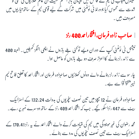
سینٹرل پنجاب کی ٹیم نے فائنل میں کپتان بابر اعظم سمیت ان تمام کھلاڑیوں کی کمی کو
شدت سے محسوس کیا جو ورلڈ ٹی ٹوئنٹی میں شرکت کے لیے قومی ٹیم کے ساتھ تیاریوں میں
مصروف ہیں۔
صاحب زادہ فرحان، افتخار احمد 400 رنز
نیشنل ٹی ٹوئنٹی کپ کے دوران ویسے تو کئی بلے بازوں نے اچھی اننگز کھیلیں۔ البتہ 400
سے زائد رنز بنانے کا اعزاز صرف دو بلے بازوں کو حاصل ہوا۔
چار سو سے زائد رنز بنانے والے دونوں کھلاڑیوں صاحبزادہ فرحان اور افتخار احمد کا تعلق فاتح ٹیم
خیبر پختوانخوا سے ہے۔
صاحبزادہ فرحان نے 12 میچز میں تین نصف سنچریوں کی بدولت 132.24 کے اسٹرائیک
ریٹ سے 447 رنزاسکور کیے۔ جب کہ افتخار احمد 409 رنز کے ساتھ دوسرے نمبر پر رہے۔
محمد رضوان کی غیر موجودگی میں ٹیم کی قیادت کرنے والے افتخار احمد نے یہ رنز 170.41 کے
اسٹرائیک ریٹ سے تین نصف سنچریوں کی مدد سے بنائے۔