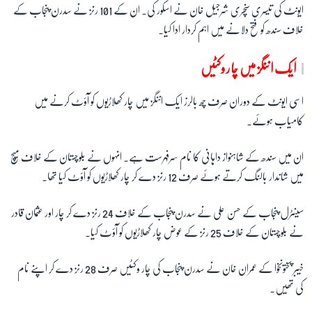
ایونٹ کی تیسری سنچری شرجیل خان نے اسکور کی۔ ان کے 101 رنز نے سدرن پنجاب کے
خلاف سندھ کو فتح دلانے میں اہم کردار ادا کیا۔
ایک اننگز میں چار وکٹیں
اسی ایونٹ کے دوران صرف چھ بالرز ایک اننگز میں چار کھلاڑیوں کو آؤٹ کرنے میں
کامیاب ہوئے۔
ان میں سندھ کے شاہنواز داہانی کا نام سرفہرست ہے۔ انہوں نے بلوچستان کے خلاف میچ
میں شاندار بالنگ کرتے ہوئے صرف 12 رنز دے کر چار کھلاڑیوں کو آؤٹ کیا تھا۔
سینٹرل پنجاب کے حسن علی نے سدرن پنجاب کے خلاف 24 رنز دے کر چار اور عثمان قادر
نے بلوچستان کے خلاف 25 رنز کے عوض چار کھلاڑیوں کو آؤٹ کیا۔
خیبر پختونخوا کے عمران خان نے سدرن پنجاب کی چار وکٹیں صرف 28 رنز دے کر اپنے نام
کی تھیں۔