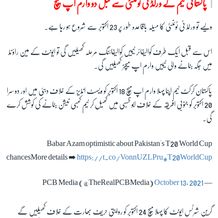
پاکستانی ٹیم کے ورلڈ ٹی ٹوئنٹی سے قبل دو وارم اپ میچ
ویسے تو ورلڈ ٹی ٹوئنٹی کا میلہ باقاعدہ طور پر 23 اکتوبر سے شروع ہو رہا ہے۔
اس سے قبل ایک طرف کوالیفائر ٹیمیں کوالیفائنگ مرحلہ کھیلیں گی تو ایونٹ کے مین راؤنڈ
میں جگہ بنانے والی ٹیمیں وارم اپ میچز کھیلیں گی۔
پاکستان کرکٹ ٹیم اپنا پہلا وارم اپ میچ 18 اکتوبر کو ویسٹ انڈیز کے خلاف دبئی میں اور دوسرا
20 اکتوبر کو جنوبی افریقہ کے خلاف ابو ظہبی میں کھیل کر ٹیم کمبی نیشن بنانے کی کوشش کرے
گی۔
Babar Azam optimistic about Pakistan's T20 World Cup
chancesMore details ➡️
https://t.co/VonnUZLPru
#T20WorldCup
October 13, 2021
— PCB Media (@TheRealPCBMedia)
گرین شرٹس ایونٹ کا پہلا میچ 24 اکتوبر کو روایتی حریف بھارت کے خلاف کھیلیں گے