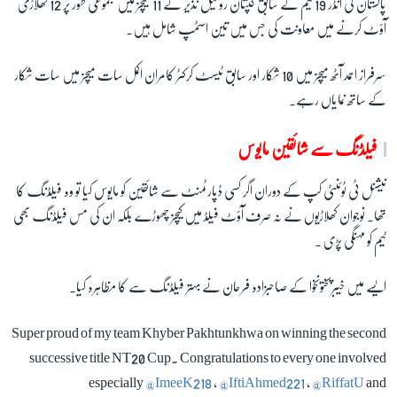
پاکستان کی انڈر 19 ٹیم کے سابق کپتان روحیل نذیر نے 11 میچز میں مجموعی طور پر 12 کھلاڑی
آؤٹ کرنے میں معاونت کی جس میں تین اسٹمپ شامل ہیں۔
سرفراز احمد آٹھ میچز میں 10 شکار اور سابق ٹیسٹ کرکٹر کامران اکمل سات میچز میں سات شکار
کے ساتھ نمایاں رہے۔
فیلڈنگ سے شائقین مایوس
نیشنل ٹی ٹوئنٹی کپ کے دوران اگر کسی ڈپارٹمنٹ سے شائقین کو مایوس کیا تو وہ فیلڈنگ کا
تھا۔ نوجوان کھلاڑیوں نے نہ صرف آؤٹ فیلڈ میں کیچز چھوڑے بلکہ ان کی مس فیلڈنگ بھی
ٹیم کو مہنگی پڑی ۔
ایسے میں خیبرپختونخوا کے صاحبزادہ فرحان نے بہتر فیلڈنگ سے کا مظاہرہ کیا۔
Super proud of my team Khyber Pakhtunkhwa on winning the second
successive title NT20 Cup. Congratulations to every one involved
especially
@ImeeK218
,
@IftiAhmed221
,
@RiffatU
and