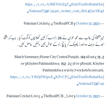
https://t.co/AJMOSJoZgT
#KhelTouHoRahaHai
|
#NationalT20Cup
pic.twitter.com/BsL6QwSKg7
October 13, 2021
— Pakistan Cricket (@TheRealPCB)
خیبر پختونوا کی جانب سے محمد عمران نے 26 رنز دے کر تین کھلاڑیوں کو آؤٹ کیا۔ جب کہ افتخار
احمد نے صرف دو اوورز پھینک کر پانچ رنز کے عوض تین وکٹیں حاصل کیں۔
Match Summary!Home City Central Punjab: 148 all out (19.2
ov)Khyber Pakhtunkhwa: 152-3 (17 ov)Result: Khyber
Pakhtunkhwa win by 7 wicketsScorecard:
https://t.co/YIbf3SWgwE
#KPvCP
|
#KhelTouHoRahaHai
|
#NationalT20Cup
October 13, 2021
— Pakistan Cricket Live (@TheRealPCB_Live)