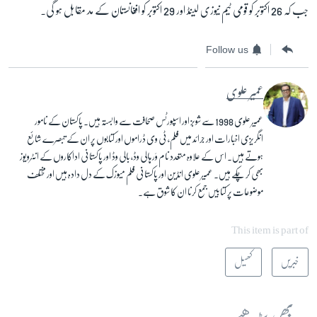
جب کہ 26 اکتوبر کو قومی ٹیم نیوزی لینڈ اور 29 اکتوبر کو افغانستان کے مد مقابل ہو گی۔
Follow us
عمیر علوی
عمیر علوی 1998 سے شوبز اور اسپورٹس صحافت سے وابستہ ہیں۔ پاکستان کے نامور
انگریزی اخبارات اور جرائد میں فلم، ٹی وی ڈراموں اور کتابوں پر ان کے تبصرے شائع
ہوتے ہیں۔ اس کے علاوہ متعدد نام وَر ہالی وڈ، بالی وڈ اور پاکستانی اداکاروں کے انٹرویوز
بھی کر چکے ہیں۔ عمیر علوی انڈین اور پاکستانی فلم میوزک کے دل دادہ ہیں اور مختلف
موضوعات پر کتابیں جمع کرنا ان کا شوق ہے۔
This item is part of
خبریں
کھیل
یہ بھی پڑھیے