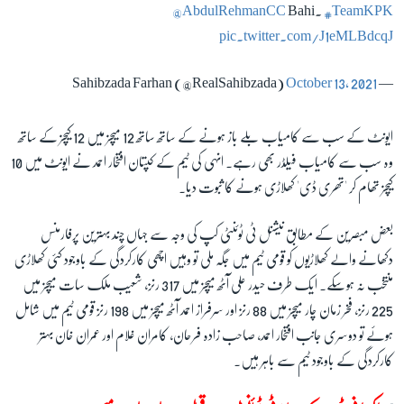
@AbdulRehmanCC
Bahi.
#TeamKPK
pic.twitter.com/J1eMLBdcqJ
October 13, 2021
— Sahibzada Farhan (@RealSahibzada)
ایونٹ کے سب سے کامیاب بلے باز ہونے کے ساتھ ساتھ 12 میچز میں 12 کیچز کے ساتھ
وہ سب سے کامیاب فیلڈر بھی رہے۔ انہی کی ٹیم کے کپتان افتخار احمد نے ایونٹ میں 10
کیچز تھام کر 'تھری ڈی' کھلاڑی ہونے کا ثبوت دیا۔
بعض مبصرین کے مطابق نیشنل ٹی ٹوئنٹی کپ کی وجہ سے جہاں چند بہترین پرفارمنس
دکھانے والے کھلاڑیوں کو قومی ٹیم میں جگہ ملی تو وہیں اچھی کارکردگی کے باوجود کئی کھلاڑی
منتخب نہ ہوسکے۔ ایک طرف حیدر علی آٹھ میچز میں 317 رنز، شعیب ملک سات میچز میں
225 رنز، فخر زمان چار میچز میں 88 رنز اور سرفراز احمد آٹھ میچز میں 198 رنز قومی ٹیم میں شامل
ہوئے تو دوسری جانب افتخار احمد، صاحب زادہ فرحان، کامران غلام اور عمران خان بہتر
کارکردگی کے باوجود ٹیم سے باہر ہیں۔