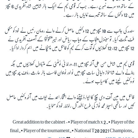
کے ساتھ دوسرے نمبر پر رہے۔ جب کہ قومی ٹیم کے اٹیک بالر شاہین شاہ آفریدی 6 میچز
میں 12 وکٹوں کے ساتھ تیسرے نمایاں بالر رہے۔
سندھ کی جانب سے 10 میچز میں 12 وکٹیں حاصل کرنے والے رومان رئیس نے خود کو مکمل
فٹ ثابت کیا۔ تو سینٹرل پنجاب کے وہاب ریاض اور خیبر پختونخوا کے آصف آفریدی نے
12 میچز میں 12، 12 کھلاڑیوں کو آؤٹ کرکے ٹیم کو فائنل میں پہنچانے میں اہم کردار ادا کیا۔
قومی ٹیم میں شامل حسن علی آٹھ میچز میں 11، ورلڈ ٹی ٹوئنٹی کے متبادل کھلاڑیوں میں جگہ
بنانے والے شاہنواز داہانی سات میچز میں نو اور نوجوان فاسٹ بالر حارث رؤف چھ میچز میں
نو وکٹیں لینے میں کامیاب ہوئے۔
فائنل میں مین آف دی میچ کا ایوارڈ جیتنے والے افتخار احمد نے ایونٹ میں آٹھ وکٹیں حاصل
کیں اور ساتھی اسپنر محمد نواز کی طرح بطور آل راؤنڈر خود کو منوایا۔
Great addition to the cabinet -▪️ Player of match x 2.▪️ Player of the
final.▪️ Player of the tournament.▪️ National T20 2021 Champions.