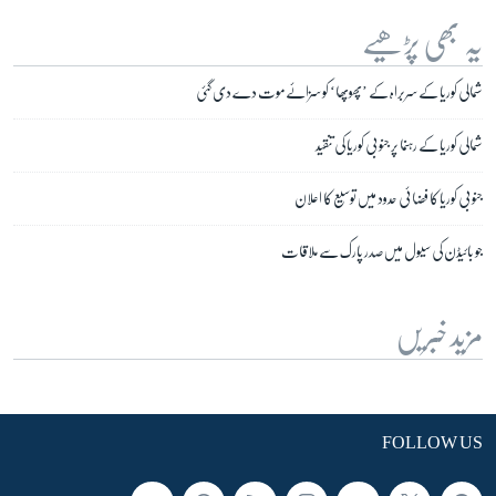
یہ بھی پڑھیے
شمالی کوریا کے سربراہ کے ’پھوپھا‘ کو سزائے موت دے دی گئی
شمالی کوریا کے رہنما پر جنوبی کوریا کی تنقید
جنوبی کوریا کا فضائی حدود میں توسیع کا اعلان
جو بائیڈن کی سیول میں صدر پارک سے ملاقات
مزید خبریں
FOLLOW US