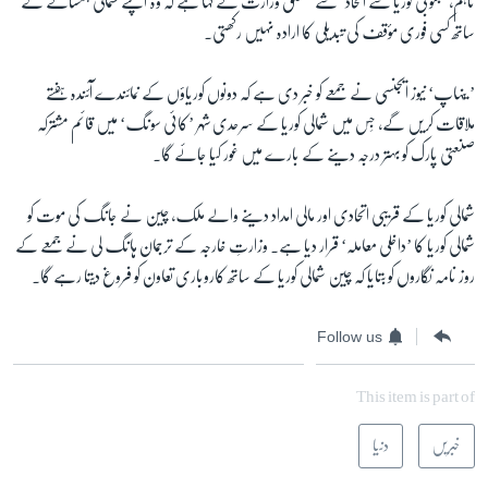
تاہم، ’جنوبی کوریا سے اتحاد‘ سے متعلق وزارت نے کہا ہے کہ وہ اپنے شمالی ہمسائے کے
ساتھ کسی فوری مؤقف کی تبدیلی کا ارادہ نہیں رکھتی۔
’ یُنہاپ‘ نیوز ایجنسی نے جمعے کو خبر دی ہے کہ دونوں کوریاؤں کے نمائندے آئندہ ہفتے
ملاقات کریں گے، جِس میں شمالی کوریا کے سرحدی شہر ’کائی سونگ‘ میں قائم مشترکہ
صنعتی پارک کو بہتر درجہ دینے کے بارے میں غور کیا جائے گا۔
شمالی کوریا کے قریبی اتحادی اور مالی امداد دینے والے ملک، چین نے جانگ کی موت کو
شمالی کوریا کا ’داخلی معاملہ‘ قرار دیا ہے۔ وزارتِ خارجہ کے ترجمان ہانگ لِی نے جمعے کے
روز نامہ نگاروں کو بتایا کہ چین شمالی کوریا کے ساتھ کاروباری تعاون کو فروغ دیتا رہے گا۔
Follow us
This item is part of
خبریں
دنیا