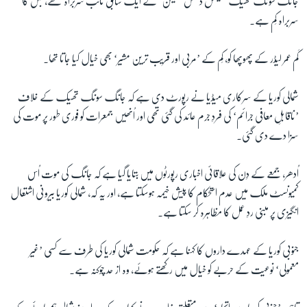
جانگ سونگ تھیک ’نیشنل ڈفنس کمیشن‘ کے ایک سابق نائب سربراہ تھے، جس کا
سربراہ کِم ہے۔
زبان
کَم عمر لیڈر کے پھوپھا کو، کِم کے ’مربی اور قریب ترین مشیر‘ بھی خیال کیا جاتا تھا۔
شمالی کوریا کے سرکاری میڈیا نے رپورٹ دی ہے کہ جانگ سونگ تھیک کے خلاف
’ناقابلِ معافی جرائم‘ کی فردِ جرم عائد کی گئی تھی اور اُنھیں جمعرات کو فوری طور پر موت کی
سزا دے دی گئی۔
اُدھر، جمعے کے دِن کی علاقائی اخباری رپورٹوں میں بتایا گیا ہے کہ جانگ کی موت اُس
کمیونسٹ ملک میں عدم استحکام کا پیش خیمہ ہوسکتا ہے، اور یہ کہ، شمالی کوریا بیرونی اشتعال
انگیزی پر مبنی ردِ عمل کا مظاہرہ کر سکتا ہے۔
جنوبی کوریا کے عہدے داروں کا کہنا ہے کہ حکومت شمالی کوریا کی طرف سے کسی ’غیر
معمولی‘ نوعیت کے حربے کو خیال میں رکھتے ہوئے، وہ از حد چوکنہ ہے۔