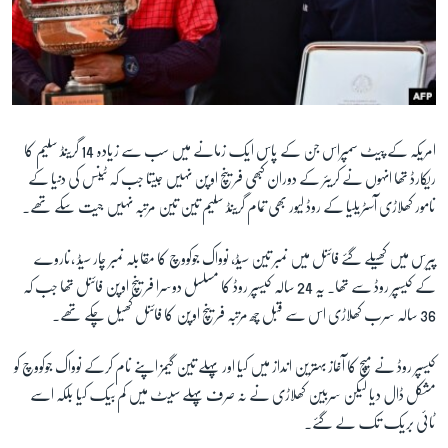
امریکہ کے پیٹ سمپراس جن کے پاس ایک زمانے میں سب سے زیادہ 14 گرینڈ سلیم کا
ریکارڈ تھا انہوں نے کریئر کے دوران کبھی فرینچ اوپن نہیں جیتا جب کہ ٹینس کی دنیا کے
نامور کھلاڑی آسٹریلیا کے روڈ لیور بھی تمام گرینڈ سلیم تین تین مرتبہ نہیں جیت سکے تھے۔
پیرس میں کھیلے گئے فائنل میں نمبر تین سیڈ, نوواک جوکووچ کا مقابلہ نمبر چار سیڈ ,ناروے
کے کیسپر روڈ سے تھا۔ یہ 24 سالہ کیسپر روڈ کا مسلسل دوسرا فرینچ اوپن فائنل تھا جب کہ
36 سالہ سرب کھلاڑی اس سے قبل چھ مرتبہ فرینچ اوپن کا فائنل کھیل چکے تھے۔
کیسپر روڈ نے میچ کا آغاز بہترین انداز میں کیا اور پہلے تین گیمز اپنے نام کرکے نوواک جوکووچ کو
مشکل ڈال دیا لیکن سربین کھلاڑی نے نہ صرف پہلے سیٹ میں کم بیک کیا بلکہ اسے
ٹائی بریک تک لے گئے۔