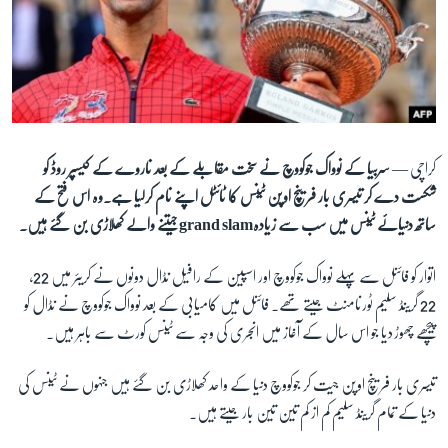
آرٹ
آزادیٔ صحافت
سائنس و ٹیکنالوجی
صحت
دلچسپ و عجیب
کراچی —
سربیا کے نوواک جوکووچ نے سخت مقابلے کے بعد ناروے کے کیسپر روڈ کو
شکست دے کر تیسری بار فرینچ اوپن ٹینس کا ٹائٹل اپنے نام کرلیا ہے۔وہ اس فتح کے
ویڈیوز
ساتھ دنیائے ٹینس میں سب سے زیادہgrand slam جیتنے والے کھلاڑی بن گئے ہیں۔
آڈیو
اسپیشل کوریج
اتوار کو فائنل سے پہلے نوواک جوکووچ اور اسپین کے رافیل نڈال دونوں نے کریئر میں 22،
22 گرینڈ سلیم ٹورنامنٹ جیتے تھے۔ فائنل میں کامیابی کے بعد نوواک جوکووچ نے نڈال کو
اداریہ
پیچھے چھوڑ دیا جو اس سال کے آغاز میں انجری کی وجہ سے ٹینس کورٹ سے باہر ہیں۔
Learning English
تیسری بار فرینچ اوپن جیت کر جوکووچ دنیا کے واحد کھلاڑی بن گئے ہیں جنہوں نے ٹینس کی
دنیا کے تمام گرینڈ سلیم کم از کم تین تین بار جیتے ہیں۔
FOLLOW US