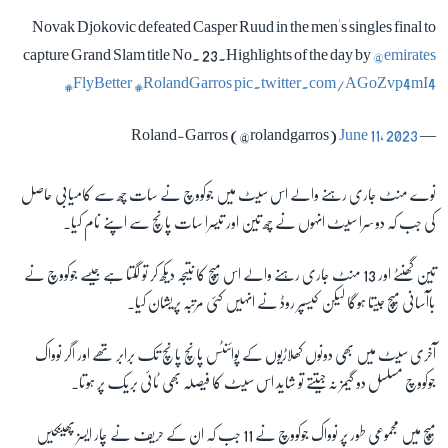
Novak Djokovic defeated Casper Ruud in the men's singles final to
capture Grand Slam title No. 23.Highlights of the day by
@emirates
#FlyBetter
#RolandGarros
pic.twitter.com/AGoZvp4mI4
June 11, 2023
— Roland-Garros (@rolandgarros)
نوے منٹ جاری رہنے والے اس سیٹ میں جوکووچ نے سات چھ سے کامیابی حاصل
کی جب کہ دوسرا سیٹ انہوں نے چھ تین اور تیسرا سات پانچ سے اپنے نام کیا۔
تین گھنٹے اور 13 منٹ جاری رہنے والے اس میچ کا نتیجہ دیکھ کر تو لگتا ہے جیسے جوکووچ نے
باآسانی میچ جیتا ہوگا لیکن کیسپر روڈ نے انہیں کئی مرتبہ پریشان کیا۔
آخری سیٹ میں بھی دونوں کھلاڑیوں کے پوائنٹس پانچ پانچ تک برابر تھے اور اگر نوواک
جوکووچ مسلسل دو گیمز نہ جیتتے تو شاید اس سیٹ کا فیصلہ بھی ٹائی بریک پر ہوتا۔
میچ میں مجموعی طور پر نوواک جوکووچ نے 11 جب کہ ان کے حریف نے چار ایسز پھینکیں