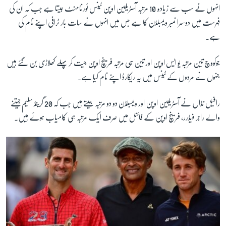
انہوں نے سب سے زیادہ 10 مرتبہ آسٹریلین اوپن ٹینس ٹورنامنٹ جیتا ہے جب کہ ان کی
فہرست میں دوسرا نمبر ویمبلڈن کا ہے جس میں انہوں نے سات بار ٹرافی اپنے نام کی
زبان
ہے۔
جوکووچ تین مرتبہ یو ایس اوپن اور تین ہی مرتبہ فرینچ اوپن جیت کر پہلے کھلاڑی بن گئے ہیں
جنہوں نے مردوں کے ٹینس میں یہ ریکارڈ اپنے نام کیا ہے۔
رافیل نڈال نے آسٹریلین اوپن اور ویمبلڈن دو دو مرتبہ جیتے ہیں جب کہ 20 گرینڈ سلیم جیتنے
والے راجر فیڈرر, فرینچ اوپن کے فائنل میں صرف ایک مرتبہ ہی کامیاب ہوئے ہیں۔