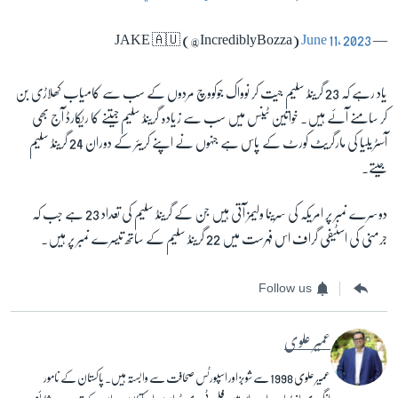
June 11, 2023
— JAKE 🇦🇺 (@IncrediblyBozza)
یاد رہے کہ 23 گرینڈ سلیم جیت کر نوواک جوکووچ مردوں کے سب سے کامیاب کھلاڑی بن
کر سامنے آئے ہیں۔ خواتین ٹینس میں سب سے زیادہ گرینڈ سلیم جیتنے کا ریکارڈ آج بھی
آسٹریلیا کی مارگریٹ کورٹ کے پاس ہے جنہوں نے اپنے کریئر کے دوران 24 گرینڈ سلیم
جیتے۔
دوسرے نمبر پر امریکہ کی سرینا ولیمز آتی ہیں جن کے گرینڈ سلیم کی تعداد 23 ہے جب کہ
جرمنی کی اسٹیفی گراف اس فہرست میں 22 گرینڈ سلیم کے ساتھ تیسرے نمبر پر ہیں۔
Follow us
عمیر علوی
عمیر علوی 1998 سے شوبز اور اسپورٹس صحافت سے وابستہ ہیں۔ پاکستان کے نامور