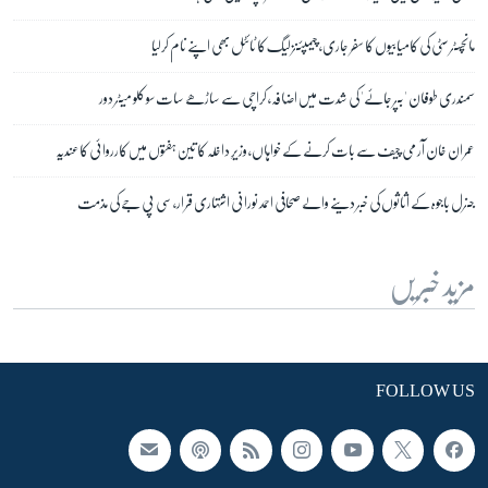
مانچسٹر سٹی کی کامیابیوں کا سفر جاری، چیمپئنز لیگ کا ٹائٹل بھی اپنے نام کرلیا
سمندری طوفان 'بپر جائے' کی شدت میں اضافہ، کراچی سے ساڑھے سات سو کلو میٹر دور
عمران خان آرمی چیف سے بات کرنے کے خواہاں، وزیرِ داخلہ کا تین ہفتوں میں کارروائی کا عندیہ
جنرل باجوہ کے اثاثوں کی خبر دینے والے صحافی احمد نورانی اشتہاری قرار، سی پی جے کی مذمت
مزید خبریں
FOLLOW US