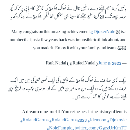
بائیس گرینڈ سلیم جیتنے والے رافیل نڈال نے نوواک جوکووچ کی تاریخی کامیابی پر کہا کہ کچھ
عرصہ پہلے تک 23 گرینڈ سلیم جیتنے کا سوچنا بھی مشکل تھا لیکن جوکووچ نے ایسا کردکھایا۔
Many congrats on this amazing achievement
@DjokerNole
23 is a
number that just a few years back was imposible to think about, and
you made it! Enjoy it with your family and team! 👏🏻
June 11, 2023
— Rafa Nadal (@RafaelNadal)
جیک نامی صارف نے نوواک جوکووچ کے لڑکپن کی ایک تصویر شئیر کی جس میں ایک
طرف وہ کہتے ہیں کہ وہ ایک دن ورلڈ نمبر ون بنیں گے اور دوسری جانب وہ فرینچ اوپن
جیتنے کے بعد خوشی کا اظہار کررہے ہیں۔
A dream come true 🙆‍♂️You're the best in the history of tennis
#RolandGarros
#RolandGarros2023
#Idemooo
#Djokovic
#NoleFam
pic.twitter.com/G9ezUrKmTT