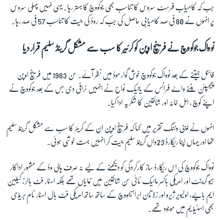
جب کہ کامیاب فرسٹ سروس کا تناسب بھی جوکووچ کا بہتر رہا۔ یہی نہیں پہلی سروس
پر انہوں نے 80 فی صد کامیابی حاصل کی جب کہ روڈ کی جیت کا تناسب 57 فی صد رہا۔
نوواک جوکووچ نے فرینچ اوپن کو کرئیر کا سب سے مشکل گرینڈ سلیم قرار دیا
فائنل جیتنے کے بعد نوواک جوکووچ خوش گوار موڈ میں نظر آئے۔ سن 1983 میں فرینچ اوپن
چیمپئن بننے والے فرانس کے یانیک نواح نے انہیں ٹرافی دی جس کے بعد جوکووچ نے
اپنے کوچ ، اہلِ خانہ اور شائقین کا شکریہ ادا کیا۔
انہوں نے اپنی وننگ تقریر میں کہا کہ فرینچ اوپن ان کے کریئر کا سب سے مشکل گرینڈ سلیم
تھا اور یہاں اپنا ریکارڈ 23واں گرینڈ سلیم جیت کر انہیں بہت خوشی ہوئی۔
نوواک جوکووچ کی اس ریکارڈ ساز کارکردگی کو دیکھنے کے لیے نہ صرف ہالی وڈ کے مشہور اداکار
ہیو گرینٹ اور امریکی باکسر مائیک ٹائی سن شائقین میں نمایاں تھے بلکہ اسٹار فٹ بالرز کیلین
ایم باپے، اولیویر ژیرو اور زلاتان ابراہیمووچ کے ساتھ ساتھ امریکی فٹ بال اسٹار ٹام بریڈی
بھی اسٹیڈیم میں موجود تھے۔