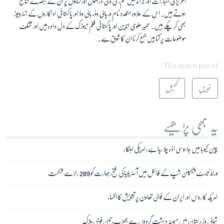
انگریزی اخبارات اور جرائد میں فلم، ٹی وی ڈراموں اور کتابوں پر ان کے تبصرے شائع
ہوتے ہیں۔ اس کے علاوہ متعدد نام وَر ہالی وڈ، بالی وڈ اور پاکستانی اداکاروں کے انٹرویوز
بھی کر چکے ہیں۔ عمیر علوی انڈین اور پاکستانی فلم میوزک کے دل دادہ ہیں اور مختلف
موضوعات پر کتابیں جمع کرنا ان کا شوق ہے۔
This item is part of
خبریں
کھیل
یہ بھی پڑھیے
چین کیوبا میں جاسوسی اڈہ چلا رہا ہے: امریکی اہلکار
ورلڈ ٹیسٹ چیمپئن شپ کے فائنل میں آسٹریلیا کی فتح، بھارت کو 209 رنز سے شکست
امریکہ کا روس اور ایران کے فوجی تعاون پر تشویش کا اظہار
شمالی وزیرستان میں مبینہ دہشت گردوں سے جھڑپ، تین فوجی ہلاک