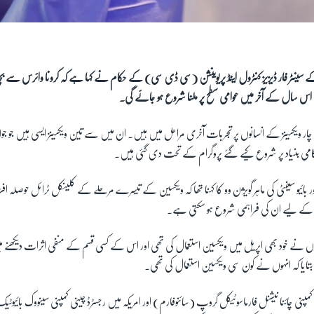
 سینٹر فار ڈیزیز کنٹرول اینڈ پریوینشن (سی ڈی سی) کے حکام نے کہا ہے کہ کرونا وائرس سے
 اس سال کے آخر میں عوامی سطح پر ملنا شروع ہو جائے گی۔
چار ویکسینز کے انسانوں پر تجربات آخری مراحل میں ہیں۔ ان میں سے تین ویکسینز ایسی ہیں جو ج
ی بنیاد پر شروع کیے گئے پروگرام کے تحت دی گئی ہیں۔
ائیو سیفٹی کی ماہر گویژن وو کا کہنا تھا کہ ویکسین کے تیسرے مرحلے کے کلینکل ٹرائل حوصلہ افزا 
ال کے لیے ان کی فراہمی شروع ہو سکتی ہے۔
ہ انہوں نے خود بھی اپریل میں ویکسین استعمال کی تھی اور اس کے کسی قسم کے منفی اثرات دیکھ
بتایا کہ انہوں نے کون سی ویکسین استعمال کی تھی۔
پنی چائنا نیشنل فارماسوٹیکل گروپ (سائنوفارم) اور امریکہ میں رجسٹرڈ چینی کمپنی سینووک بائیوٹی