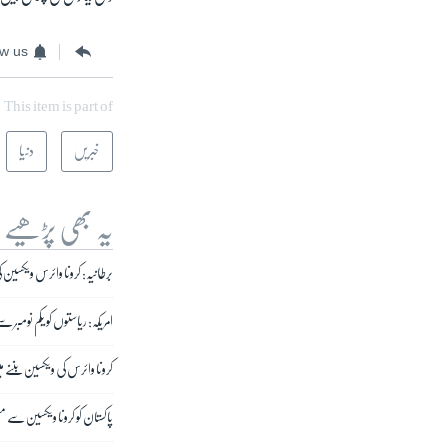
ow us
This item is part of
خبریں
دنیا
یہ بھی پڑھیے
برطانیہ: کرونا وائرس ویکسین 
امریکہ: ریاستوں کو یکم نومبر س
کرونا وائرس کی ویکسین بننے
پاکستان کو کرونا ویکسین سے 