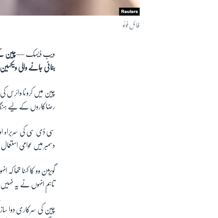
فائل فوٹو
ویب ڈیسک —
چین کے
بنائی جانے والی ویکسین
چین میں کرونا وائرس کی 
رضاکاروں کے لیے ہنگام
سی ڈی سی کی سربراہ اور ب
دسمبر میں عوامی استعم
گویژن وو کا کہنا تھا ک
تاہم انہوں نے یہ نہیں 
چین کی سرکاری دوا ساز کم