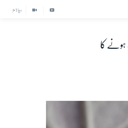
ہیڈ لائنز
ب ہونے کا