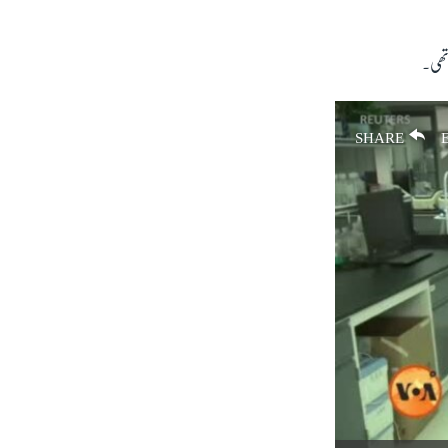
تھی۔
SHARE