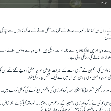
2:52
EMBED
رم نے جولائی میں کہا تھا کہ تیسرے مرحلے کے تجربات مکمل ہونے کے بعد کرونا وائرس سے بچاؤ
ے گی۔
خیال رہے کہ کرونا وائرس سے دنیا بھر میں 9 لاکھ 25 ہزار سے زائد اموات ہو چکی ہیں۔ اسی وجہ سے ویکسین ب
جلد از جلد بنانے کی دوڑ لگی ہوئی ہے۔
 کرونا وائرس کی ویکسین کے آخری مرحلے کے تجربات عارضی طور پر معطل کر دیے گئے تھے جس کی و
شی طور پر ویکسین دی جا رہی تھی ان میں سے ایک شخص بیمار ہو گیا تھا۔
ک دوا ساز کمپنی 'آسٹرا زینیکا' مشترکہ طور پر کرونا وائرس کی ویکسین تیار کرنے کی کوشش کر رہے ہیں۔
ن میں کہا گیا ہے کہ کرونا وائرس ویکسین کے ٹرائلز میں رضاکارانہ طور وقفہ کیا گیا ہے تاکہ ٹرائ
ی جا سکے اور ویکسین کی آزمائش کے معیار کو برقرار رکھا جا سکے​۔