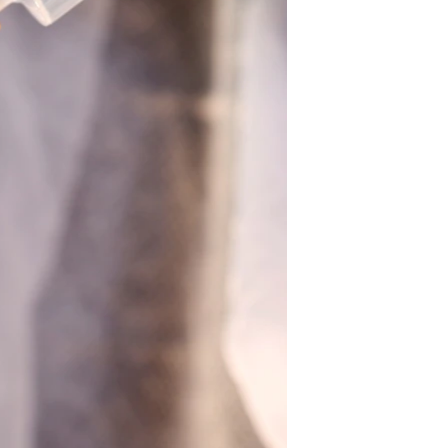
آرٹ
آزادیٔ صحافت
سائنس و ٹیکنالوجی
صحت
دلچسپ و عجیب
ویڈیوز
آڈیو
اسپیشل کوریج
اداریہ