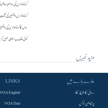
کرونا وائرس کی دو ممکنہ ویکسینز
کرونا وائرس ویکسین کی قیم
روس کا کرونا وائرس کی ویکسی
کوئی ملک یہ دعویٰ نہیں کر سکت
مزید خبریں
ہمارے بارے میں
LINKS
رسائی کا طریقہ کار
VOA English
پرائیویسی نوٹس
VOA Dari