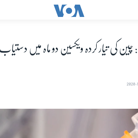
: چین کی تیار کردہ ویکسین دو ماہ میں دستیا