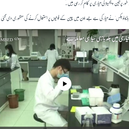
ور پر تین ویکسینز کی تیاری پر کام کر رہی ہیں۔
 بائیولوجکس' نے تیار کی ہے جسے جون میں چین کے فوجیوں پر استعمال کرنے کی منظوری دی گئی 
 تیاری میں جلد بازی سیاسی معاملہ ہے'
EMBED
No media source currently available