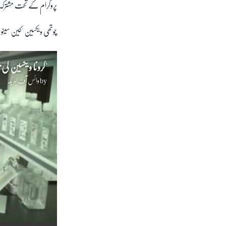
پروگرام کے تحت مشترکہ ط
چوتھی ویکسین 'کین سینو
'کرونا ویکسین کی
by
وائس آف امریکہ