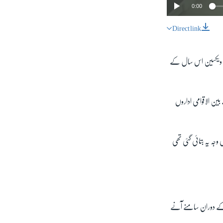
0:00
Direct link
SHARE
 کی ویکسین اس سال کے
نانے والے بین الاقوامی اداروں
px
width
جہ یہ بتائی گئی تھی
ل کے دوران سامنے آنے