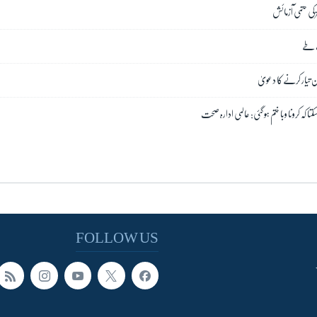
 کی حتمی آزمائش
ت طے
ن تیار کرنے کا دعویٰ
ا کہ کرونا وبا ختم ہو گئی: عالمی ادارہ صحت
FOLLOW US