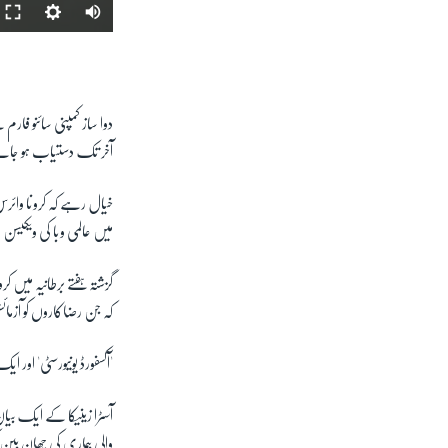
دوا ساز کمپنی سائنو فا
آخر تک دستیاب ہو جائ
میں عالمی وبا کی ویکیسن 
گزشتہ ہفتے برطانیہ میں
کہ جن رضاکاروں کو آزمائ
'
آکسفورڈ یونیورسٹی' اور ای
آسٹرا زینیکا کے ایک بیا
والی بیماری کی چھان بین ک