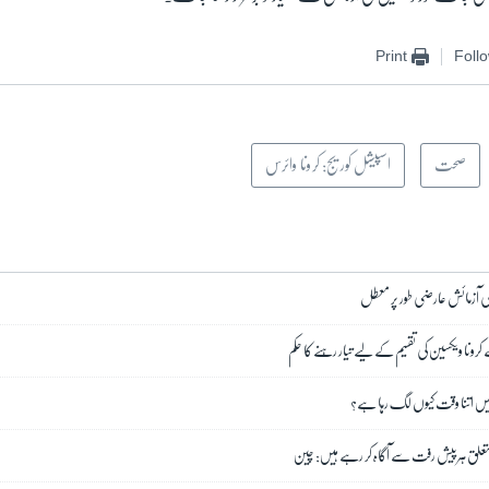
Print
Foll
صحت
اسپیشل کوریج: کرونا وائرس
کی آزمائش عارضی طور پر معطل
ے کرونا ویکسین کی تقسیم کے لیے تیار رہنے کا حکم
 میں اتنا وقت کیوں لگ رہا ہے؟
متعلق ہر پیش رفت سے آگاہ کر رہے ہیں: چین