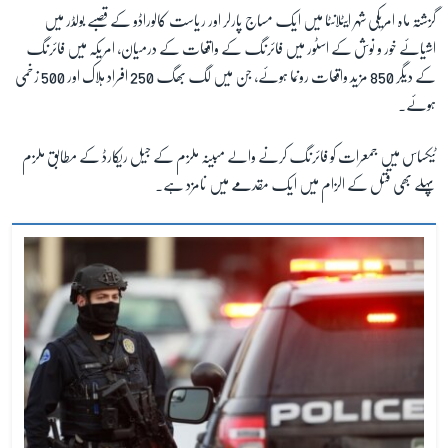
گزشتہ ماہ امریکی شہر ایٹلانٹا میں ایک مساج پارلر اور ریاست کالوراڈو کے قصبے بولڈر میں
اشیائے خور و نوش کے اسٹور میں فائرنگ کے واقعات کے درمیان، امریکہ میں فائرنگ
کے دیگر 850 مزید واقعات رونما ہوئے، جن میں لگ بھگ 250 افراد ہلاک اور 500 زخمی
ہوئے۔
ٹیکساس میں جمعرات کو فائرنگ کرنے والے مبینہ ملزم کے جیل ریکارڈ کے مطابق ملزم
پہلے بھی قتل کے الزام میں ایک مقدمے میں نامزد ہے۔