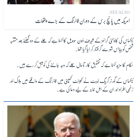
SEE ALSO:
امریکہ میں پانچ برس کے دوران فائرنگ کے بڑے واقعات
ٹیکساس کی کاؤنٹی گرائمز کے شیرف ڈون سوویل کا کہنا ہے کہ حملے کے دو گھنٹے بعد مشتبہ
شخص کو بیڈاس شہر سے گرفتار کر لیا گیا تھا۔
حکام کا مزید کہنا ہے کہ تفتیش کار تاحال حملے کہ وجہ جاننے کی کوشش کر رہے ہیں۔
ٹیکساس کے گورنر گریگ ایبٹ نے کیبنٹ کمپنی میں فائرنگ کے واقعے میں ہلاک اور
زخمی افراد اور ان کے اہل خانہ کے لیے دعا کی ہے
۔