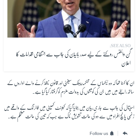
SEE ALSO:
گن وائلنس روکنے کے لیے صدر بائیڈن کی جانب سے انتظامی اقدامات کا
اعلان
ان کا کہنا تھا کہ وہ ٹیکساس کے محکمۂ پبلک سیفٹی اور قانون نافذ کرنے والے اداروں کے
ساتھ رابطے میں ہیں جن کی کوششوں کی بدولت
ملزم کو گرفتار کیا گیا ہے۔
اسپتال کی جانب سے جاری بیان میں بتایا گیا کہ کیبنٹ کمپنی میں فائرنگ کے واقعے میں
زخمی پانچ افراد میں سے دو کی حالت تشویش ناک ہے جب کہ تین کی حالت مستحکم ہے۔
Follow us