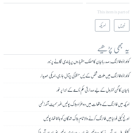
This item is part of
خبریں
امریکہ
یہ بھی پڑھیے
کولوراڈو فائرنگ: صدر بائیڈن کا مہلک ہتھیاروں پر پابندی لگانے پر زور
کولوراڈو فائرنگ میں ملوث شخص کے پس منظر کی پڑتال جاری، امریکی عہدیدار
بائیڈن کا گن کنٹرول کے لیے صدارتی حکم نامے کے اجرا پر غور
امریکہ میں فائرنگ کے واقعات میں دو افراد ہلاک، پولیس افسر سمیت آٹھ زخمی
اورنج کیلی فورنیا میں فائرنگ کرنے والا تمام ہلاک شدگان کو جانتا تھا، پولیس
کیپٹل ہل، حملہ آور نے کار دو پولیس افسران پر چڑھا دی، پولیس افسر اور حملہ آور ہلاک