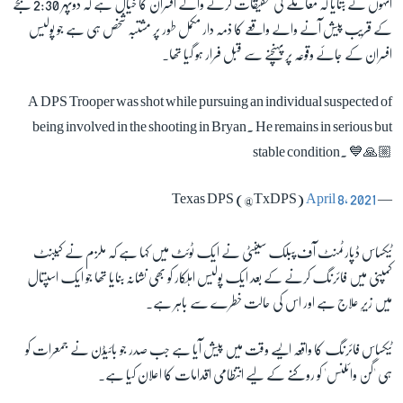
انہوں نے بتایا کہ معاملے کی تحقیقات کرنے والے افسران کا خیال ہے کہ دوپہر 2:30 بجے
کے قریب پیش آنے والے واقعے کا ذمہ دار مکمل طور پر مشتبہ شخص ہی ہے جو پولیس
افسران کے جائے وقوعہ پر پہنچنے سے قبل فرار ہو گیا تھا
۔
زبان
A DPS Trooper was shot while pursuing an individual suspected of
being involved in the shooting in Bryan. He remains in serious but
stable condition. 💙🙏🏼
April 8, 2021
— Texas DPS (@TxDPS)
ٹیکساس ڈپارٹمنٹ آف پبلک سیفٹی نے ایک ٹوئٹ میں کہا ہے کہ ملزم نے کیبنٹ
کمپنی میں فائرنگ کرنے کے بعد ایک پولیس اہلکار کو بھی نشانہ بنایا تھا جو ایک اسپتال
میں زیرِ علاج ہے اور اس کی حالت خطرے سے باہر ہے۔
ٹیکساس فائرنگ کا واقعہ ایسے وقت میں پیش آیا ہے جب صدر جو بائیڈن نے جمعرات کو
ہی 'گن وائلنس' کو روکنے کے لیے انتظامی اقدامات کا اعلان کیا ہے۔