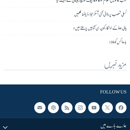
نسلی تعصب پر بنائی گئی آسکر ایوارڈ یافتہ فلمیں
ہالی ووڈ کے اداکار کون سی کتابیں پڑھتے ہیں؟
بڈھا کس کو بولا؟
مزید خبریں
FOLLOW US
ہمارے بارے میں