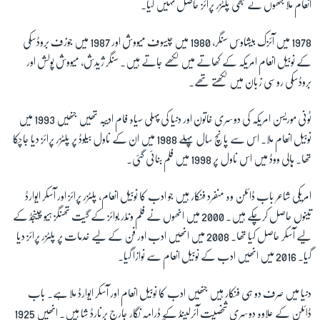
انعام ملا جنھوں نے کبھی پلٹزر پرائز حاصل نہیں کیا۔
1978 میں آئزک بیشاوس سنگر، 1980 میں چیسوف میووش اور 1987 میں جوزف بروڈسکی
کے نوبیل انعام امریکہ کے کھاتے میں لکھے جاتے ہیں۔ سنگر ژیدش، میووش پولش اور
بروڈسکی روسی زبان میں لکھتے تھے۔
ٹونی موریسن امریکہ کی دوسری خاتون اور دنیا کی پہلی سیاہ فام ادیبہ تھیں جنھیں 1993 میں
نوبیل انعام ملا۔ اس سے پانچ سال پہلے 1988 میں ان کے ناول بیلوڈ پر پلٹزر پرائز دیا جاچکا
تھا۔ ہالی ووڈ میں اس ناول پر 1998 میں فلم بنائی گئی۔
امریکی شاعر باب ڈائلن وہ منفرد فنکار ہیں جو ادب کا نوبیل انعام، پلٹزر پرائز اور آسکر ایوارڈ
تینوں حاصل کرچکے ہیں۔ 2000 میں انھوں نے فلم ونڈر بوائز کے گیت تھنگز ہیو چینجڈ کے
لیے آسکر حاصل کیا تھا۔ 2008 میں انھیں ادب اور فن کے لیے خدمات پر پلٹزر پرائز دیا
گیا۔ 2016 میں انھیں ادب کے نوبیل انعام سے نوازا گیا۔
دنیا میں صرف دو ہی فنکار ہیں جنھیں ادب کا نوبیل انعام اور آسکر ایوارڈ ملا ہے۔ باب
ڈائلن کے علاوہ دوسری شخصیت آئرلینڈ کے ڈرامہ نگار جارج برنارڈ شا ہیں۔ انھیں 1925