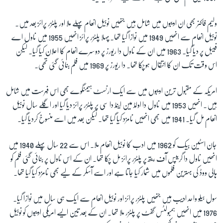
ولیم فاکنر بھی ان ادیبوں میں شامل ہیں جنھیں نوبیل انعام پہلے ملا اور پلٹزر پرائز بعد میں۔
نوبیل انعام سے انھیں 1949 میں نوازا گیا تھا۔ پہلا پلٹزر پرائز انھیں 1955 میں ناول اے
فیبل پر دیا گیا۔ 1963 میں ان کے ناول دا ریورز پر دوسرے انعام کا اعلان کیا گیا۔ لیکن
اس وقت تک ان کا انتقال ہوچکا تھا۔ دا ریورز پر 1969 میں فلم بنائی گئی تھی۔
امریکہ کے مقبول ترین ادیبوں میں سے ایک ارنسٹ ہیمنگوے بھی اس فہرست میں شامل
ہیں۔ انھیں 1953 میں ناول دا اولڈ مین اینڈ دا سی پر پلٹزر پرائز دیا گیا اور اگلے سال نوبیل
انعام مل گیا۔ 1941 میں بھی انھیں نامزد کیا گیا تھا۔ لیکن بعد میں اسے منسوخ کردیا گیا۔
جان اسٹین بیک کو 1962 میں ادب کا نوبیل انعام ملا۔ اس سے 22 سال پہلے 1940 میں
انھیں ناول دا گریپس آف ریتھ پر پلٹزر پرائز مل چکا تھا۔ ان کے اس ناول پر بنائی گئی فلم کو
ہالی ووڈ کی بہترین فلموں میں شمار کیا جاتا ہے اور اسے آسکر کے لیے بھی نامزد کیا گیا تھا۔
سول بیلو واحد ادیب ہیں جنھیں پلٹزر پرائز اور نوبیل انعام سے ایک ہی سال میں نوازا گیا۔
1976 میں انھیں ہمبولٹس گفٹ پر پلٹزر ملا تھا۔ ان کے بعد تین ایسے امریکی ادیبوں کو نوبیل