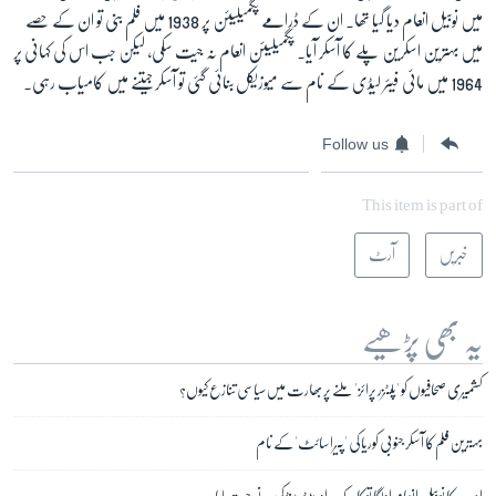
میں نوبیل انعام دیا گیا تھا۔ ان کے ڈرامے پگمیلیئن پر 1938 میں فلم بنی تو ان کے حصے
میں بہترین اسکرین پلے کا آسکر آیا۔ پگمیلیئن انعام نہ جیت سکی، لیکن جب اس کی کہانی پر
1964 میں مائی فیئر لیڈی کے نام سے میوزیکل بنائی گئی تو آسکر جیتنے میں کامیاب رہی۔
Follow us
This item is part of
خبریں
آرٹ
یہ بھی پڑھیے
کشمیری صحافیوں کو 'پلٹزر پرائز' ملنے پر بھارت میں سیاسی تنازع کیوں؟
بہترین فلم کا آسکر جنوبی کوریا کی 'پیراسائٹ' کے نام
ادب کا نوبیل انعام اولگا توکارچک اور پیٹر ہینڈکی نے جیت لیا