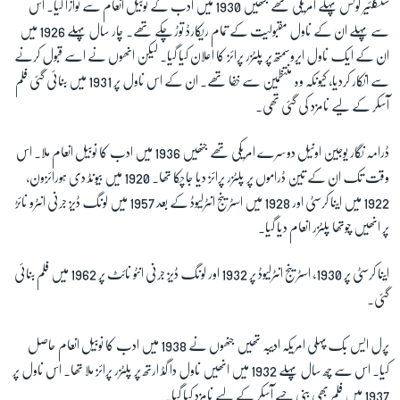
سنکلئیر لوئس پہلے امریکی تھے جنھیں 1930 میں ادب کے نوبیل انعام سے نوازا گیا۔ اس
سے پہلے ان کے ناول مقبولیت کے تمام ریکارڈ توڑ چکے تھے۔ چار سال پہلے 1926 میں
زبان
ان کے ایک ناول ایروسمتھ پر پلٹزر پرائز کا اعلان کیا گیا۔ لیکن انھوں نے اسے قبول کرنے
سے انکار کردیا، کیونکہ وہ منتظمین سے خفا تھے۔ ان کے اس ناول پر 1931 میں بنائی گئی فلم
آسکر کے لیے نامزد کی گئی تھی۔
ڈرامہ نگار یوجین اونیل دوسرے امریکی تھے جنھیں 1936 میں ادب کا نوبیل انعام ملا۔ اس
وقت تک ان کے تین ڈراموں پر پلٹزر پرائز دیا جاچکا تھا۔ 1920 میں بیونڈ دی ہورائزون،
1922 میں اینا کرسٹی اور 1928 میں اسٹرینج انٹرلیوڈ کے بعد 1957 میں لونگ ڈیز جرنی انٹرو نائڑ
پر انھیں چوتھا پلٹزر انعام دیا گیا۔
اینا کرسٹی پر 1930، اسٹرینج انٹرلیوڈ پر 1932 اور لونگ ڈیز جرنی انٹو نائٹ پر 1962 میں فلم بنائی
گئی۔
پرل ایس بک پہلی امریکہ ادیبہ تھیں جنھوں نے 1938 میں ادب کا نوبیل انعام حاصل
کیا۔ اس سے چھ سال پہلے 1932 میں انھیں ناول دا گڈ ارتھ پر پلٹزر پرائز ملا تھا۔ اس ناول پر
1937 میں فلم بھی بنی جسے آسکر کے لیے نامزد کیا گیا۔