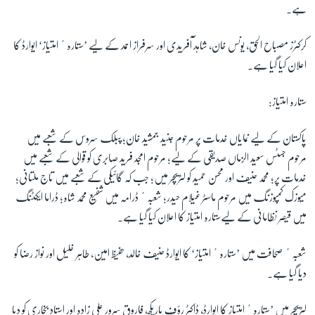
ہے۔
زبان
کرکٹرز مصباح الحق، یونس خان، شاہد آفریدی اور سرفراز احمد کے لیے ’ستارہٴ امتیاز‘ ایوارڈ کا
اعلان کیا گیا ہے۔
ستارہ امتیاز:
پاکستان کے لیے نمایاں خدمات پر مرحوم جنید جمشید خان؛ پبلک سروس کے شعبے میں
مرحوم جسٹس سعید الزماں صدیقی کے لیے؛ مرحوم امجد فرید صابری کو قوالی کے شعبے میں
خدمات پر؛ محمد حنیف اور محسن حمید کو لٹریچر میں؛ جب کہ گائیکی کے شعبے میں تاج ملتانی؛
میوزک کمپوزنگ میں مرحوم ماسٹر غیلام حیدر؛ شعبہٴ ڈرامہ میں شفیع محمد شاہ؛ ڈراما ایکٹنگ
میں قیصر نظامانی کے لیےستارہ امتیاز کا اعلان کیا گیا ہے۔
شعبہٴ صحافت میں ’ستارہٴ امتیاز‘ کا ایوارڈ حنیف خالد، حفیظ امین، طاہر خلیل اور نواز رضا کو
دیا گیا ہے۔
لٹریچر میں ’ستارہٴ امتیاز کا ایوارڈ، ڈاکٹر رؤف پاریکھ، فاروق سرور علی زادہ اور استاد بخاری کو دیا