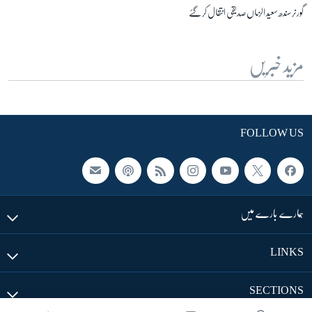
گورنر سندھ سعید الزماں صدیقی انتقال کر گئے
مزید خبریں
FOLLOW US
ہمارے بارے میں
LINKS
SECTIONS