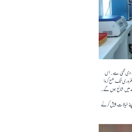
دعوت دی گئی ہے۔ اس
ساتھ ساتھ گریجوایٹ اسٹوڈنٹس کے لیے ایک انعامی پوسٹر پیپر کا مقابلہ بھی رکھا گیا ہے جس کے لیے وہ اپنے پیپرز 15 فروری تک جمع کروا
یدے میں شائع ہوں گے۔
 اپنے خیالات پیش کرنے