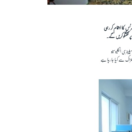
س کا اہتمام کر رہی
پلینری انکلیوسیو
اشتراک سے کیا جا رہا ہے