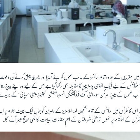
رنس میں مقرریں کے علاوہ تمام سائنسز کے طالب علموں کو اپنے آئیڈیا اور ریسرچ پیش کرنے کی 
کے 
لب علموں کے پیپرز امریکن سوسائٹی آف فوٹو آپٹیکل انسٹرومنٹیشن انجنیئرز یعنی ’سپائی‘ کے جر
 تھا کہ اس کانفرنس میں سائنس کے تمام شعبوں اور انڈسٹریز کے ماہرین کو جہاں ایک پلیٹ فارم پر
نفرنس کے اختتام پر انہیں تاریخی شہر ملتان کے اہم مقامات سیاحت کا بھی موقع میسر آئے گا۔