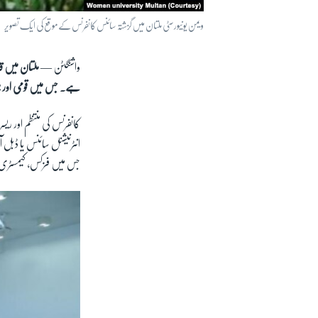
ویمن یونیورسٹی ملتان میں گزشتہ سائنس کانفرنس کے موقع کی ایک تصویر
واشنگٹن —
ملتان میں ق
ہے۔ جس میں قومی اور بین الاقوامی سطح کے 30 کے لگ بھگ ماہرین س
کانفرنس کی منتظم اور ریسرچ
انٹرنیشنل سائنس یا ڈبل آئ
جس میں فزکس، کیمسٹری، 