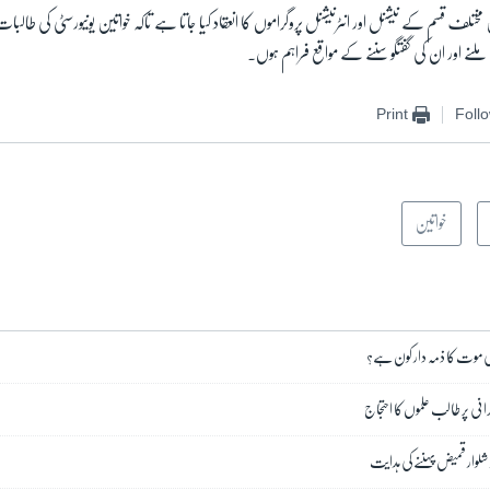
 مختلف قسم کے نیشنل اور انٹرنیشنل پروگراموں کا انعقاد کیا جاتا ہے تاکہ خواتین یونیورسٹی کی طال
ملنے اور ان کی گفتگو سننے کے مواقع فراہم ہوں۔
Print
Foll
خواتین
مہ کی موت کا ذمہ دار کون ہے؟
گرانی پر طالب علموں کا احتجاج
ور شلوار قمیض پہننے کی ہدایت