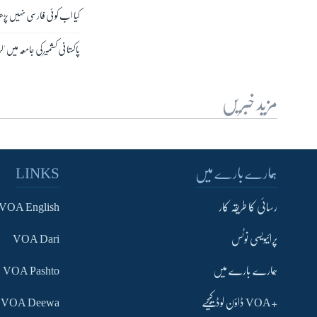
کیا اب کوئی فارسی نہیں پڑھنا
پاکستانی کشمیر کی جامعہ میں 
مزید خبریں
ہمارے بارے میں
LINKS
رسائی کا طریقہ کار
VOA English
پرائیویسی نوٹس
VOA Dari
ہمارے بارے میں
VOA Pashto
+VOA ڈاؤن لوڈ کیجیے
VOA Deewa