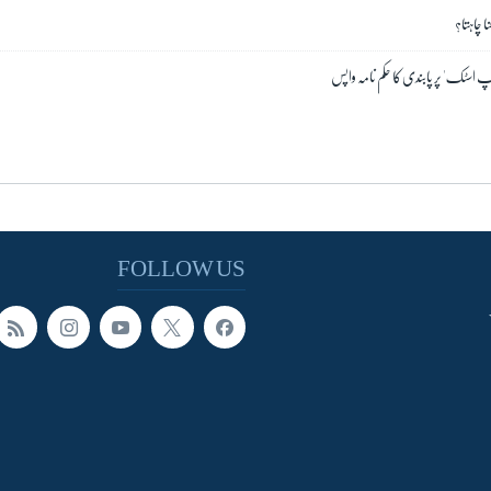
 چاہتا؟
'لپ اسٹک' پر پابندی کا حکم نامہ واپس
FOLLOW US