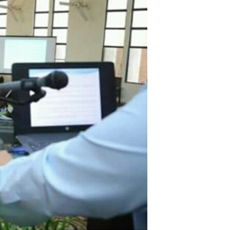
آرٹ
آزادیٔ صحافت
سائنس و ٹیکنالوجی
صحت
دلچسپ و عجیب
ویڈیوز
آڈیو
اسپیشل کوریج
اداریہ