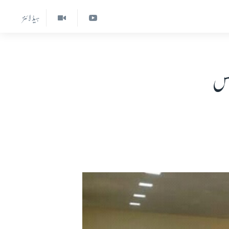
ہیڈ لائنز
رنس