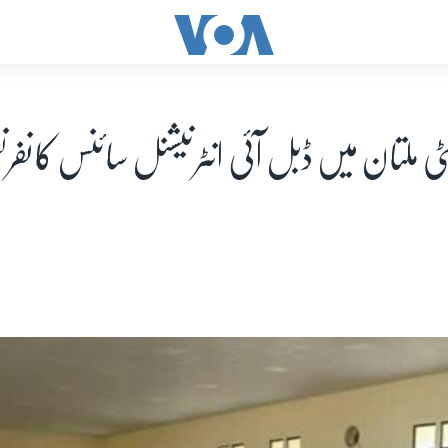
سٹی ملتان میں ڈبل آئی انٹرنیشنل سائنس کانف