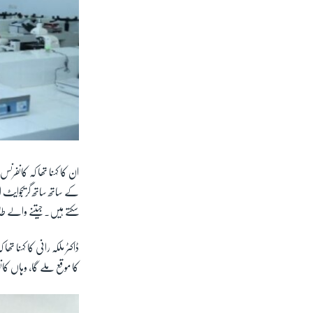
ان کا کہنا تھا کہ کانف
سکتے ہیں۔ جیتنے والے طا
ڈاکٹر ملکہ رانی کا کہنا
کا موقع ملے گا، وہاں کا