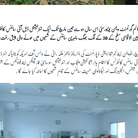
ائم گورنمنٹ ویمن یونیورسٹی اس سال دو سے تین مارچ تک ایک انٹرنیشنل ڈبل آئی سائنس کانفرن
ائنس کے شعبوں میں ہونے والی پیش رفت پر گفتگو کریں گے۔
، انوویسن اینڈ کمرشلائزیشن ڈپارٹمنٹ کی ڈائریکٹر ڈاکٹر ملکہ رانی نے وائس آف امریکہ کو بتایا کہ انٹر ڈس
ی سائنس کانفرنس کا اہتمام ہائر ایجو کیشن پنجاب اور انٹرنیشنل سوسائٹی فار آپٹکس اینڈ فوٹونکس کے 
میتھس، انجنیئرنگ اور ٹیکنالوجی سمیت سائنس کے تمام شعبوں کا احاطہ کیا جائے گا۔