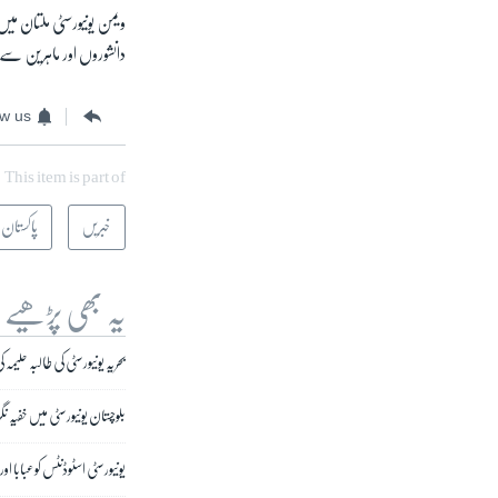
ویمن یونیورسٹی ملتان میں
دانشوروں اور ماہرین سے 
ow us
This item is part of
خبریں
پاکستان
یہ بھی پڑھیے
بحریہ یونیورسٹی کی طالبہ حلی
بلوچستان یونیورسٹی میں خفیہ ن
یونیورسٹی اسٹوڈنٹس کو عبابا ا