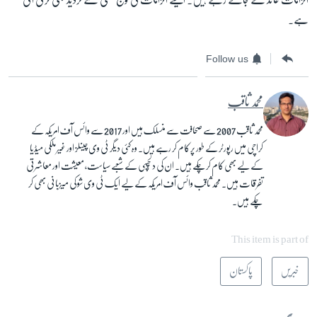
ہے۔
Follow us
محمد ثاقب
محمد ثاقب 2007 سے صحافت سے منسلک ہیں اور 2017 سے وائس آف امریکہ کے
کراچی میں رپورٹر کے طور پر کام کر رہے ہیں۔ وہ کئی دیگر ٹی وی چینلز اور غیر ملکی میڈیا
کے لیے بھی کام کرچکے ہیں۔ ان کی دلچسپی کے شعبے سیاست، معیشت اور معاشرتی
تفرقات ہیں۔ محمد ثاقب وائس آف امریکہ کے لیے ایک ٹی وی شو کی میزبانی بھی کر
چکے ہیں۔
This item is part of
خبریں
پاکستان