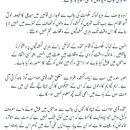
زہرہ یوسف نے مزید کہا کہ حکومت کی جانب سے فوجداری قوانین میں تبدیلی کا فیصلہ خوش
آئند اقدام ہے جب تک شہریوں کو گمشدہ کرنے والوں کو انصاف کے کٹہرے میں نہیں لایا
جائے گا، اس وقت تک جبری گمشدگیوں کے واقعات ختم نہیں ہو سکتے۔
انہوں نے کہا کہ حکومت کو اقوام متحدہ کے کنونشن برائے جبری گمشدگیوں پر دستخط کرنا
چاہیئیں۔ جو لوگ دہشت گردی کے واقعات میں ملوث ہیں انہیں بغیر کسی انتظار کے
عدالتوں میں پیش کیا جائے اور حراستی مراکز میں لوگوں کو رکھنے کا سلسلہ بند کیا جائے۔
صوبہ سندھ میں سب سے زیادہ گمشدہ افراد سے متعلق متحدہ قومی موومنٹ آواز بلند کرتی آئی
ہے۔ ایم کیوایم کا دعوی ہے کہ اس کے سینکڑوں کارکن لاپتا کیے گئے جن میں سے
بہت سوں کے بارے میں ابھی تک کچھ معلوم نہیں ہو سکا ہے۔
متحدہ قومی مومنٹ کے لاپتا کارکنوں کی جانب سے عدالتوں میں پیش ہونے والے معروف
وکیل مزمل میو ایڈووکیٹ کا کہنا ہے کہ اس میں کوئی شک نہیں ہے کہ بہت سے متاثرہ
خاندانوں کو ریلیف ملا ہے اور ان کے پیارے واپس بھی آئے ہیں تاہم اس کے باوجود اب