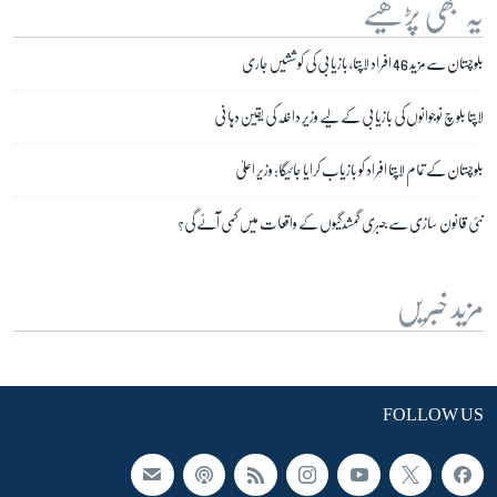
یہ بھی پڑھیے
بلوچستان سے مزید 46 افراد لاپتا، بازیابی کی کوششیں جاری
لاپتا بلوچ نوجوانوں کی بازیابی کے لیے وزیرِ داخلہ کی یقین دہانی
بلوچستان کے تمام لاپتا افراد کو بازیاب کرایا جائیگا: وزیر اعلیٰ
نئی قانون سازی سے جبری گمشدگیوں کے واقعات میں کمی آئے گی؟
مزید خبریں
FOLLOW US