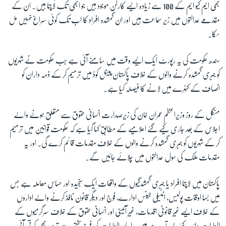
بھی ایم کیو ایم کے 100 سے زیادہ ایسے کارکن موجود ہیں جو ابھی تک لاپتا ہیں۔ ان کے
مقدمے عدالتوں میں زیر سماعت ہیں اور ان گمشدہ افراد کا اب تک کوئی سراغ نہیں مل
سکا۔
سندھ حکومت کی یہ رپورٹ ایک ایسے وقت میں سامنے آئی ہے جب حکومت نے شہریوں
کو جبری گمشدہ کرنے والوں کے خلاف پاکستان پینل کوڈ میں ترمیم کر کے ذمہ داران کو
انصاف کے کٹہرے میں لانے کا فیصلہ کیا ہے۔
منگل کے روز وزیراعظم عمران خان کی زیرصدارت انسانی حقوق سے متعلق ہونے والے
اجلاس کے بعد جاری کیے گئے اعلامیے کے مطابق کہا گیا ہے کہ حکومت قوانین میں ترمیم
کر کے شہریوں کو جبری گمشدہ کرنے والوں کے خلاف مقدمات قائم کرے گی۔ اور یہ
مقدمات ملک کی سول عدالتوں میں چلائے جائیں گے۔
پاکستان میں لاپتا افراد یا جبری گمشدگیوں کے واقعات ایک سنجیدہ اور حساس معاملہ ہے جس
میں بسا اوقات پولیس، انٹیلی جینس ادارے، فوج اور دیگر قانون نافذ کرنے والے اداروں
کے خلاف ایسے غیر قانونی اقدمات، غیر آئینی اور انسانی حقوق کے خلاف سرگرمیوں کے
الزامات عائد کئے جاتے رہے ہیں۔ ایسے الزامات کی فوج سختی سے تردید بھی کرتی آئی