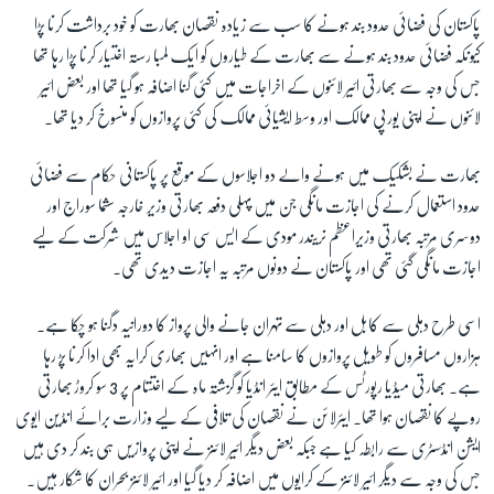
پاکستان کی فضائی حدود بند ہونے کا سب سے زیادہ نقصان بھارت کو خود برداشت کرنا پڑا
کیونکہ فضائی حدود بند ہونے سے بھارت کے طیاروں کو ایک لمبا رستہ اختیار کرنا پڑا رہا تھا
جس کی وجہ سے بھارتی ائیر لائنوں کے اخراجات میں کئی گنا اضافہ ہو گیا تھا اور بعض ائیر
لائنوں نے اپنی یورپی ممالک اور وسط ایشیائی ممالک کی کئی پروازوں کو منسوخ کر دیا تھا۔
بھارت نے بشکیک میں ہونے والے دو اجلاسوں کے موقع پر پاکستانی حکام سے فضائی
حدود استعمال کرنے کی اجازت مانگی جن میں پہلی دفعہ بھارتی وزیر خارجہ سشما سوراج اور
دوسری مرتبہ بھارتی وزیراعظم نریندر مودی کے ایس سی او اجلاس میں شرکت کے لیے
اجازت مانگی گئی تھی اور پاکستان نے دونوں مرتبہ یہ اجازت دیدی تھی۔
اسی طرح دہلی سے کابل اور دہلی سے تہران جانے والی پرواز کا دورانیہ دگنا ہو چکا ہے۔
ہزاروں مسافروں کو طویل پروازوں کا سامنا ہے اور انہیں بھاری کرایہ بھی ادا کرنا پڑ رہا
ہے۔ بھارتی میڈیا رپورٹس کے مطابق ایئر انڈیا کو گزشتہ ماہ کے اختتام پر 3 سو کروڑ بھارتی
روپے کا نقصان ہوا تھا۔ ایئرلائن نے نقصان کی تلافی کے لیے وزارت برائے انڈین ایوی
ایشن انڈسٹری سے رابطہ کیا ہے جبکہ بعض دیگر ائیر لائنز نے اپنی پروازیں ہی بند کر دی ہیں
جس کی وجہ سے دیگر ائیر لائنز کے کرایوں میں اضافہ کر دیا گیا اور ائیر لائنز بحران کا شکار ہیں۔