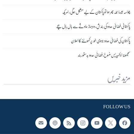
پلوامہ جیسا حملہ پھر ہوا تو پاکستان کے لیے مشکل ہوگی: امریکہ
پاکستانی فضائی حدود کی بندش، دو جہاز حادثے سے بال بال بچے
پاکستان کی فضائی حدود جزوی طور پر کھولنے کا اعلان
سمجھوتہ ایکسپریس منسوخ، فضائی حدود بدستور بند
مزید خبریں
FOLLOW US