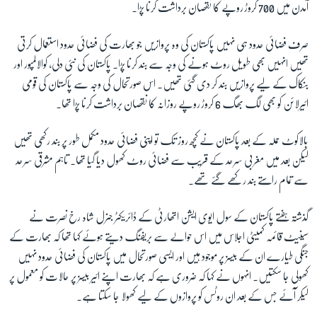
آمدن میں 700 کروڑ روپے کا نقصان برداشت کرنا پڑا۔
زبان
صرف فضائی حدود ہی نہیں پاکستان کی وہ پروازیں جو بھارت کی فضائی حدود استعمال کرتی
تھیں انہیں بھی طویل روٹ ہونے کی وجہ سے بند کرنا پڑا۔ پاکستان کی نئی دلی، کوالالمپور اور
بنکاک کے لیے پروازیں بند کر دی گئی تھیں۔ اس صورتحال کی وجہ سے پاکستان کی قومی
ائیرلائن کو بھی لگ بھگ 6 کروڑ روپے روزانہ کا نقصان برداشت کرنا پڑا تھا۔
بالاکوٹ حملہ کے بعد پاکستان نے کچھ روز تک تو اپنی فضائی حدود مکمل طور پر بند رکھی تھیں
لیکن بعد میں مغربی سرحد کے قریب سے فضائی روٹ کھول دیا گیا تھا۔ تاہم مشرقی سرحد
سے تمام راستے بند رکھے گئے تھے۔
گذشتہ ہفتے پاکستان کے سول ایوی ایشن اتھارٹی کے ڈائریکٹر جنرل شاہ رخ نصرت نے
سینیٹ قائمہ کمیٹی اجلاس میں اس حوالے سے بریفنگ دیتے ہوئے کہا تھا کہ بھارت کے
جنگی طیارے ان کے بیسز پر موجود ہیں اور ایسی صورتحال میں پاکستان کی فضائی حدود نہیں
کھولی جا سکتیں۔ انہوں نے کہا کہ ضروری ہے کہ بھارت اپنے ائیر بیسز پر حالات کو معمول پر
لیکر آئے جس کے بعد ان روٹس کو پروازوں کے لیے کھولا جا سکتا ہے۔