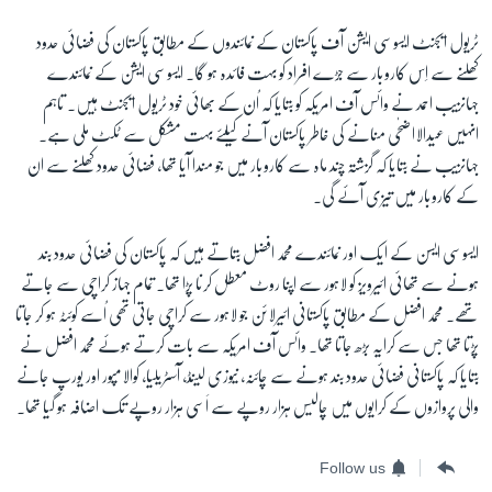
ٹریول ایجنٹ ایسوسی ایشن آف پاکستان کے نمائندوں کے مطابق پاکستان کی فضائی حدود
کھلنے سے اِس کاروبار سے جڑے افراد کو بہت فائدہ ہو گا۔ ایسوسی ایشن کے نمائندے
جہانزیب احمد نے وائس آف امریکہ کو بتایا کہ اُن کے بھائی خود ٹریول ایجنٹ ہیں۔ تاہم
انہیں عیدالااضحٰی منانے کی خاطر پاکستان آنے کیلئے بہت مشکل سے ٹکٹ ملی ہے۔
جہانزیب نے بتایا کہ گزشتہ چند ماہ سے کاروبار میں جو مندا آیا تھا، فضائی حدود کھلنے سے ان
کے کاروبار میں تیزی آئے گی۔
ایسوسی ایسن کے ایک اور نمائندے محمد افضل بتاتے ہیں کہ پاکستان کی فضائی حدود بند
ہونے سے تھائی ائیرویز کو لاہور سے اپنا روٹ معطل کرنا پڑا تھا۔ تمام جہاز کراچی سے جاتے
تھے۔ محمد افضل کے مطابق پاکستانی ائیرلائن جو لاہور سے کراچی جاتی تھی اُسے کوئٹہ ہو کر جاتا
پڑتا تھا جس سے کرایہ بڑھ جاتا تھا۔ وائس آف امریکہ سے بات کرتے ہوئے محمد افضل نے
بتایا کہ پاکستانی فضائی حدود بند ہونے سے چائنہ، نیوزی لینڈ، آسٹریلیا، کوالامپور اور یورپ جانے
والی پروازوں کے کرایوں میں چالیس ہزار روپے سے اَسی ہزار روپے تک اضافہ ہو گیا تھا۔
Follow us