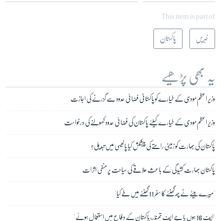
This item is part of
خبریں
پاکستان
یہ بھی پڑھیے
وزیر اعظم مودی کے طیارے کو پاکستانی فضائی حدود سے گزرنے کی اجازت
وزیر اعظم مودی کے طیارے کیلئے پاکستان کی فضائی حدود کھولنے کی درخواست
پاکستان کی بھارت کو زمینی راستے کی پیشکش کیا پالیسی میں تبدیلی؟
پاکستان بھارت کشیدگی کے باعث علاقے کی سیاحت پر منفی اثرات
'میرے بیٹے نے چھ گھنٹے کا سفر 11 گھنٹے میں طے کیا'
'ایف 16 ہوں یا جے ایف تھنڈر، پاکستان کے دفاع میں استعمال ہوئے'