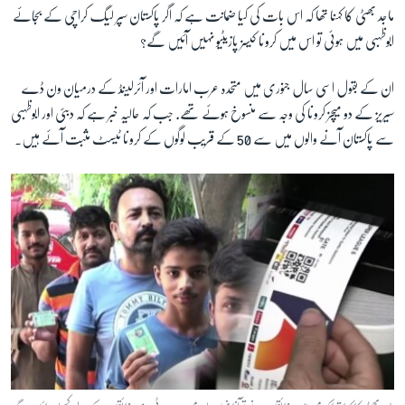
ماجد بھٹی کا کہنا تھا کہ اس بات کی کیا ضمانت ہے کہ اگر پاکستان سپر لیگ کراچی کے بجائے
ابوظہبی میں ہوئی تو اس میں کرونا کیسز پازیٹیو نہیں آئیں گے؟
ان کے بقول اسی سال جنوری میں متحدہ عرب امارات اور آئرلینڈ کے درمیان ون ڈے
سیریز کے دو میچز کرونا کی وجہ سے منسوخ ہوئے تھے. جب کہ حالیہ خبر ہے کہ دبئی اور ابوظہبی
سے پاکستان آنے والوں میں سے 50 کے قریب لوگوں کے کرونا ٹیسٹ مثبت آئے ہیں۔