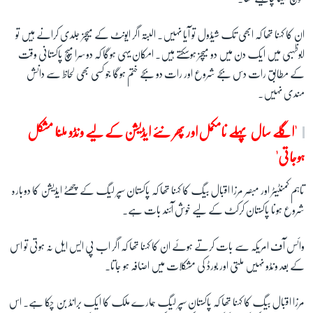
ان کا کہنا تھا کہ ابھی تک شیڈول تو آیا نہیں۔ البتہ اگر ایونٹ کے میچز جلدی کرانے ہیں تو
ابوظہبی میں ایک دن میں دو میچز ہوسکتے ہیں۔ امکان یہی ہوگا کہ دوسرا میچ پاکستانی وقت
کے مطابق رات دس بجے شروع اور رات دو بجے ختم ہوگا جو کسی بھی لحاظ سے دانش
مندی نہیں۔
'اگلے سال پہلے نامکمل اور پھر نئے ایڈیشن کے لیے ونڈو ملنا مشکل
ہوجاتی
'
تاہم کمنٹیٹر اور مبصر مرزا اقبال بیگ کا کہنا تھا کہ پاکستان سپر لیگ کے چھٹے ایڈیشن کا دوبارہ
شروع ہونا پاکستان کرکٹ کے لیے خوش آئند بات ہے۔
وائس آف امریکہ سے بات کرتے ہوئے ان کا کہنا تھا کہ اگر اب پی ایس ایل نہ ہوتی تو اس
کے بعد ونڈو نہیں ملتی اور بورڈ کی مشکلات میں اضافہ ہو جاتا۔
مرزا اقبال بیگ کا کہنا تھا کہ پاکستان سپر لیگ ہمارے ملک کا ایک برانڈ بن چکا ہے۔ اس