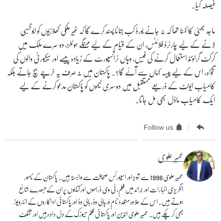
فیصلہ کیا۔
ماجد بھٹی کا کہنا تھا کہ نہ جانے بورڈ کب بتانا پسند کرے گا کہ غیر ملکی کھلاڑیوں کو ابوظہبی
لانے کے لیے چارٹرڈ فلائٹس، ان کے قیام کے لیے مہنگے ہوٹلز، دوسرے ملک میں
کرکٹ گراؤنڈ استعمال کرنے کی فیس، وہاں ٹرانسپورٹ کے زیادہ پیسے اور سیکیورٹی والوں کی
تنخواہ، اس کے لیے پیسہ کہاں سے آئے گا؟۔ پاکستان میں نہ صرف یہ خرچے بچ جاتے بلکہ
کامیاب ایونٹ کے ذریعے مستقبل میں دوسری ٹیموں کو پاکستان مدعو کرنے کے لیے
ایک کامیاب ماڈل بھی مل جاتا۔
Follow us
عمیر علوی
عمیر علوی 1998 سے شوبز اور اسپورٹس صحافت سے وابستہ ہیں۔ پاکستان کے نامور
انگریزی اخبارات اور جرائد میں فلم، ٹی وی ڈراموں اور کتابوں پر ان کے تبصرے شائع
ہوتے ہیں۔ اس کے علاوہ متعدد نام وَر ہالی وڈ، بالی وڈ اور پاکستانی اداکاروں کے انٹرویوز
بھی کر چکے ہیں۔ عمیر علوی انڈین اور پاکستانی فلم میوزک کے دل دادہ ہیں اور مختلف