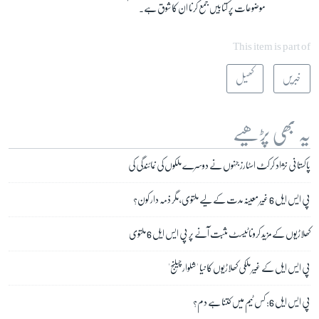
موضوعات پر کتابیں جمع کرنا ان کا شوق ہے۔
This item is part of
خبریں
کھیل
یہ بھی پڑھیے
پاکستانی نژاد کرکٹ اسٹارز جنہوں نے دوسرے ملکوں کی نمائندگی کی
پی ایس ایل 6 غیر معینہ مدت کے لیے ملتوی، مگر ذمہ دار کون؟
کھلاڑیوں کے مزید کرونا ٹیسٹ مثبت آنے پر پی ایس ایل 6 ملتوی
پی ایس ایل کے غیر ملکی کھلاڑیوں کا نیا 'شلوار چیلنج'
پی ایس ایل 6: کس ٹیم میں کتنا ہے دم؟