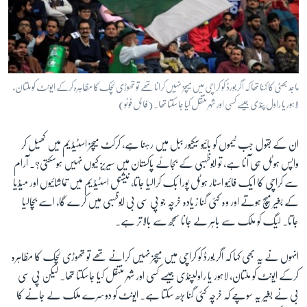
ماجد بھٹی کا کہنا تھا کہ اگر بورڈ کو کراچی میں میچز نہیں کرانا تھے تو تھوڑی لچک کا مظاہرہ کرکے ایونٹ کو ملتان،
لاہور یا راول پنڈی جیسے کسی اور شہر منتقل کیا جاسکتا تھا۔ (فائل فوٹو)
ان کے بقول جب ٹیموں کو بائیو سیکیور ببل میں رہنا ہے، کرکٹ میچز اسٹیڈیم میں کھیل کر
واپس ہوٹل ہی آنا ہے، تو ابوظہبی کے بجائے پاکستان میں سیریز کیوں نہیں ہوسکتی؟۔ آرام
سے کراچی کا ایک فائیو اسٹار ہوٹل پورا بک کرالیا جاتا، نیشنل اسٹیڈیم میں تماشائیوں اور میڈیا
کے بغیر میچ ہوتے اور وہ کئی گنا زیادہ خرچہ جو پی سی بی ابوظہبی میں کرے گا، اسے بچالیا
جاتا۔ لیگ کو ملک سے باہر لے جانا سمجھ سے بالاتر ہے۔
انہوں نے یہ بھی کہا کہ اگر بورڈ کو کراچی میں میچز نہیں کرانے تھے تو تھوڑی لچک کا مظاہرہ
کرکے ایونٹ کو ملتان، لاہور یا راولپنڈی جیسے کسی اور شہر منتقل کیا جاسکتا تھا۔ لیکن پی سی
بی نے بغیر یہ سوچے کہ خرچہ کئی گنا بڑھ سکتا ہے۔ ایونٹ کو دوسرے ملک لے جانے کا