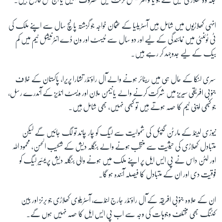
انہی کھلاڑیوں میں شامل ہیں آسٹریلیا کے عثمان خواجہ جو گزشتہ پانچ سال سے اپنے ملک کی
ٹی ٹوئنٹی میں نمائندگی کے لیے اور دو سال سے ٹیسٹ اور ون ڈے انٹرنیشل ٹیم میں کم
بیک کے لیے جدوجہد کر رہے ہیں۔
سری لنکا کے حال ہی میں ریٹائر ہونے والے آل راؤنڈر تشارا پریرا، پاکستان کے خلاف
جنوبی افریقی سیریز میں شرکت کرنے والے یانیمن ملان اور ویسٹ انڈیز کے آندرے رسل،
جو کبھی اپنی ٹیم کا حصہ ہوتے ہیں تو کبھی نہیں، بھی شامل ہیں۔
نیوزی لینڈ کے مارٹن گپٹل کی شمولیت سے لیگ کو چار چاند تو لگ جائیں گے لیکن
متبادل کھلاڑی کی حیثیت سے منتخب ہونے والے بنگلہ دیش کے شکیب الحسن، محمود اللہ
اور لٹن داس نے پی ایس ایل پر اپنے ملک میں ہونے والی بنگلہ دیش پریمئیر لیگ کو
فوقیت دی اور ان کے متبادل کا فیصلہ آئندہ ہو گا۔
ان کے علاوہ جنوبی افریقہ کے آل راؤنڈر جارج لنڈے، آسٹریلوی کھلاڑی جو برنز اور بین
کٹنگ بھی مختلف وجوہات کی وجہ سے اب پی ایس ایل کا حصہ نہیں ہوں گے۔