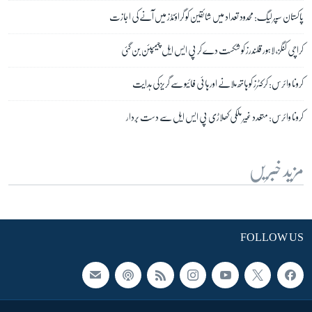
پاکستان سپر لیگ: محدود تعداد میں شائقین کو گراؤنڈز میں آنے کی اجازت
کراچی کنگز، لاہور قلندرز کو شکست دے کر پی ایس ایل چیمپئن بن گئی
کرونا وائرس: کرکٹرز کو ہاتھ ملانے اور ہائی فائیو سے گریز کی ہدایت
کرونا وائرس: متعدد غیر ملکی کھلاڑی پی ایس ایل سے دست بردار
مزید خبریں
FOLLOW US