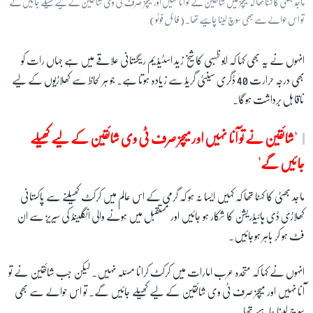
ماجد بھٹی کا کہنا تھا کہ میچز میں شائقین نے تو آنا نہیں اور میچز صرف ٹی وی شائقین کے لیے کھیلے جائیں گے
تو اس حوالے سے بھی سوچ لینا چاہیے تھا۔ (فائل فوٹو)
انہوں نے یہ بھی کہا کہ ابو ظہبی کا شیخ زید اسٹیڈیم ریگستانی علاقے میں ہے جہاں رات کو
بھی درجہ حرارت 40 ڈگری سینٹی گریڈ سے زیادہ ہوتا ہے۔ جو ہر لحاظ سے کھلاڑیوں کے لیے
ناقابل برداشت ہوگا۔
'
شائقین نے تو آنا نہیں اور میچز صرف ٹی وی شائقین کے لیے کھیلے
جائیں گے
'
ماجد بھٹی کا کہنا تھا کہ کہیں ایسا نہ ہو کہ گرمی کے اس عالم میں کرکٹ کھیلنے سے پاکستانی
کھلاڑی ڈی ہائیڈریشن کا شکار ہو جائیں اور مستقبل میں ہونے والی انگلینڈ کی سیریز سے ان
فٹ ہو کر باہر ہوجائیں۔
انہوں نے کہا کہ متحدہ عرب امارات میں کرکٹ کرانا مسئلہ نہیں۔ لیکن جب شائقین نے تو
آنا نہیں اور میچز صرف ٹی وی شائقین کے لیے کھیلے جائیں گے۔ تو اس حوالے سے بھی
سوچ لینا چاہیے تھا۔