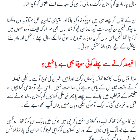
سال چار مارچ کو پاکستان کرکٹ بورڈ کی نااہلی کی وجہ سے اسے ملتوی کرنا پڑا تھا۔
ان کے بقول اگر پہلے ہی ایس او پیز کو فالو کیا جاتا اور احتیاطی تدابیر پر عمل ہوتا تو یہ دن دیکھنا
نہ پڑتا۔ لیکن دیر آید درست آید، ایسا ہی کچھ گزشتہ سال بھی ہوا تھا کہ ایونٹ کو دو حصوں میں
کرنا پڑا تھا لیکن اس سال اگر یہ دوبارہ شروع نہ ہوتی تو اگلے سال پہلے نامکمل اور پھر نئے
ایڈیشن کے لیے ونڈو ملنا مشکل ہوجاتی۔
فیصلہ کرنے سے پہلے کوئی سوچتا بھی ہے یا نہیں؟
مرزا اقبال بیگ کا کہنا تھا کہ پاکستان کرکٹ بورڈ میں افسران کی فوج تو ہے۔ لیکن فیصلہ
کرتے وقت شاید ان کے پاس سوچنے کی صلاحیت نہیں۔ اسی لیے تو مقامی کھلاڑیوں اور
آفیشلز کے قرنطینہ میں جانے سے پہلے یا پھر غیر ملکی کھلاڑیوں کو پاکستان روانہ ہونے سے
قبل یہ خبر دی گئی کہ لیگ تو ہو گی لیکن وہاں نہیں جہاں آپ سمجھ رہے تھے۔
ان کا مزید کہنا تھا کہ اب وہ کھلاڑی جنہیں کراچی میں ہوٹل میں چیک ان کرنا تھا۔ ابوظہبی
کے لیے بورڈنگ پاس پکڑیں گے اور جن کھلاڑیوں کو کراچی لینڈ کرنا تھا ان کی چارٹرڈ فلائٹس
کا رخ اب ابوظہبی کی جانب ہوگا۔