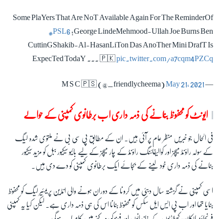
Some PlaYers That Are NoT Available Again For The ReminderOf
#PSL6
;George LindeMehmood-Ullah Joe Burns Ben
CuttinGShakib-Al-HasanLiTon Das AnoTher Mini DrafT Is
ExpecTed TodaY ... 🇵🇰
pic.twitter.com/a7cqm4PZCq
May 21, 2021
— M S C 🇵🇸 (@_friendlycheema)
ایونٹ کو محفوظ بنانے کی ذمہ داری اب برطانوی کمپنی کے حوالے
فی الحال جو خبریں منظر عام پر آئی ہیں۔ ان کے مطابق پی سی بی نے ملتوی شدہ لیگ
کے سولہ راؤنڈ میچز اور کوالیفائنگ راؤنڈ کے چار میچز کے لیے بائیو سیکیور ببل کو مزید سیکیور
بنانے کی ذمہ داری خود لینے کے بجائے ایک برطانوی کمپنی کو دے دی ہیں۔
اسی کمپنی نے گزشتہ سال دبئی میں کرونا کے دوران ہونے والی انڈین پریمئیر لیگ کو محفوظ
بنایا تھا اور اب پی ایس ایل سکس کو محفوظ بنانا اس کی ہی ذمہ داری ہے۔ لیکن کیا یہ کمپنی
فرنچائز مالکان، کھلاڑیوں کے خاندانوں اور فینز کو روکنے میں کامیاب ہوگی۔