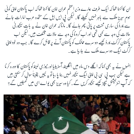
ان کا کہنا تھا کہ ایک طرف ہمارے وزیر اعظم عمران خان کا کہنا تھا کہ اب پاکستان اپنی کوئی
ہوم سیریز ملک سے باہر نہیں کھیلے گا۔ لیکن پی ایس ایل کے متحدہ عرب امارات جانے
سے بورڈ کی ساری محنت پر پانی پھر جائے گا۔ مانا کہ عمران خان نے یہ بات سیکیورٹی
حالات کی وجہ سے کہی تھی اور اب کرونا کی وجہ سے حالات مختلف ہیں، لیکن اب
پاکستان کرکٹ بورڈ کیسے دوسرے ممالک کو پاکستان آنے پر قائل کرے گا۔ جب وہ خود اپنی
کرکٹ لیگ دوسرے ملک لے جارہا ہے۔
انہوں نے یہ بھی کہا کہ اگلے دس ماہ میں انگلینڈ، آسٹریلیا اور نیوزی لینڈ کو پاکستان کا دورہ کرنا
ہے لیکن جب پی سی بی اپنی لیگ سیکیور نہیں بنا پا رہا تو یہ ٹیمیں یقیناً سوال کر سکتی ہیں
کہ آپ انٹرنیشنل میچز کیسے سیکیور کریں گے۔ کیا وہ سیریز بھی یو اے ای میں کھیلیں گے؟