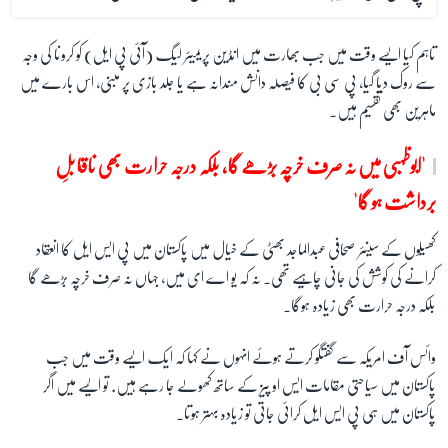
تاہم کیا ایسے وقت میں جب بھارت میں انڈین پریمیئر لیگ (آئی پی ایل) کو کرونا کی وجہ
سے روک دیا گیا، پی سی بی کا فیصلہ دانش مندانہ ہے یا جلد بازی پر مبنی، اس بارے میں
ماہرین بھی تقسیم ہیں۔
'
ابوظہبی میں نہ صرف خرچہ بڑھے گا، بلکہ درجہ حرارت بھی ناقابلِ
برداشت ہو گا'
کھیلوں کے سینئر صحافی عبدالماجد بھٹی کے خیال میں پاکستان میں پی ایس ایل کا انعقاد
کرانے کی کوشش کی جانی چاہیے تھی۔ نہ کہ یو اے ای میں، جہاں نہ صرف خرچہ بڑھے گا
بلکہ درجہ حرارت بھی زیادہ ہوگا۔
وائس آف امریکہ سے گفتگو کرتے ہوئے انہوں نے کہا کہ ایک ایسے وقت میں جب
پاکستان میں سیاحتی مقامات ایس او پیز کے ساتھ کھولے جا رہے ہیں. تو ایسے میں اگر
پاکستان میں ہی پی ایس ایل کرائی جاتی تو زیادہ بہتر ہوتا۔