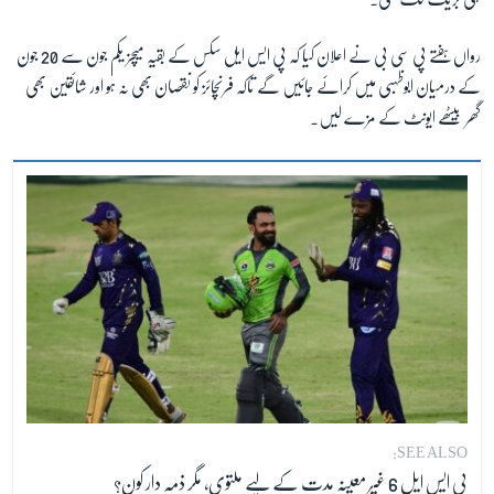
رواں ہفتے پی سی بی نے اعلان کیا کہ پی ایس ایل سکس کے بقیہ میچز یکم جون سے 20 جون
کے درمیان ابوظہبی میں کرائے جائیں گے تاکہ فرنچائز کو نقصان بھی نہ ہو اور شائقین بھی
گھر بیٹھے ایونٹ کے مزے لیں۔
SEE ALSO:
پی ایس ایل 6 غیر معینہ مدت کے لیے ملتوی، مگر ذمہ دار کون؟