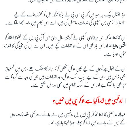
مرزا اقبال بیگ پر امید ہیں کہ پی سی بی نے بائیو سیکیور ببل کو محفوظ بنانے کے لیے
‘ایسٹراڈا’ نامی جس کمپنی کی خدمات حاصل کی ہیں، اسے اس کام میں ماہر سمجھا جاتا ہے۔
ان کا کہنا تھا کہ اسی برطانوی کمپنی نے گزشتہ سال دبئی میں آئی پی ایل کے محفوظ انعقاد کو
یقینی بنایا تھا اور اس بار بھی اس نے جو اقدامات کیے ہیں۔ اس سے ان کی سنجیدگی کا اندازہ
بخوبی ہورہا ہے۔
ان کے بقول چھ ٹیموں کے لیے تین ہوٹل مختص کرنا، براڈ کاسٹنگ عملے، جس میں کمنٹیٹرز
بھی شامل ہیں، ان کے لیے ایک الگ ہوٹل، وہ اقدامات ہیں جن کی وجہ سے کرونا سے
بچا بھی جا سکتا ہے اور اس کے روک تھام میں بھی مدد مل سکتی ہے۔
ابوظہبی میں ایسا کیا ہے جو کراچی میں نہیں؟
عبدالماجد بھٹی کا کہنا تھا کہ پی ایس ایل ابوظہبی میں لے جانے سے کئی نقصانات ہوں
گے جس کے بارے میں بورڈ کو پہلے سوچ لینا چاہیے تھا۔