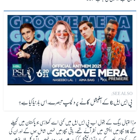
SEE ALSO:
پی ایس ایل 6 کے آفیشل گانے پر دلچسپ تبصرے، اس بار نیا کیا ہے؟
مرزا اقبال بیگ کے بقول اب پی ایس ایل میں کئی اسے کھلاڑی جو پاکستان میں کھیلے
گئے 14 میچز میں ایکشن میں نظر آئے تھے، باقی میچز میں نہیں شامل ہوں گے اور ان کی
جگہ وہ کھلاڑی لیں گے جو یا تو انٹرنیشنل کرکٹ میں مصروف نہیں یا آج کل فارغ ہیں۔