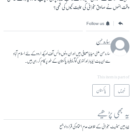
وقت انہوں نے صادق سنجرانی کی حمایت کیوں کی تھی؟
Follow us
سارہ حسن
سارہ حسن ملٹی میڈیا صحافی ہیں اور ان دنوں وائس آف امریکہ اردو کے لئے اسلام آباد
سے ان پٹ ایڈیٹر اور کنٹری کوآرڈینیٹر پاکستان کے طور پر کام کر رہی ہیں۔
This item is part of
خبریں
پاکستان
یہ بھی پڑھیے
چیئرمین سینیٹ سنجرانی کے خلاف عدم اعتماد کی قرارداد جمع