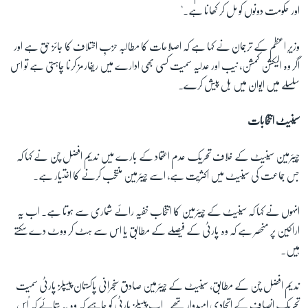
اور حکومت دونوں کو مل کر کھانا ہے۔"
وزیرِ اعظم کے ترجمان نے کہا ہے کہ اصلاحات کا مطالبہ حزبِ اختلاف کا جائز حق ہے اور
اگر وہ الیکشن کمشن، نیب اور عدلیہ سمیت کسی بھی ادارے میں ریفارمز کرنا چاہتی ہے تو اس
سلسلے میں ایوان میں بل پیش کرے۔
سینیٹ انتخابات
چیئرمین سینیٹ کے خلاف تحریک عدم اعتماد کے بارے میں ندیم افضل چن نے کہا کہ
جس جماعت کی سینیٹ میں اکثریت ہے، اسے چیئرمین منتخب کرنے کا اختیار ہے۔
انہوں نے کہا کہ سینیٹ کے چیئرمین کا انتخاب خفیہ رائے شماری سے ہوتا ہے۔ اب یہ
اراکین پر منحصر ہے کہ وہ پارٹی کے فیصلے کے مطابق یا اس سے ہٹ کر ووٹ دے سکتے
ہیں۔
ندیم افضل چن کے مطابق، سینیٹ کے چیئرمین صادق سنجرانی پاکستان پیپلز پارٹی سمیت
تحریک انصاف کے اتحادی امیدوار تھے۔ اب پیپلز پارٹی کو چاہیے کہ وہ یہ بتائے کہ اُس