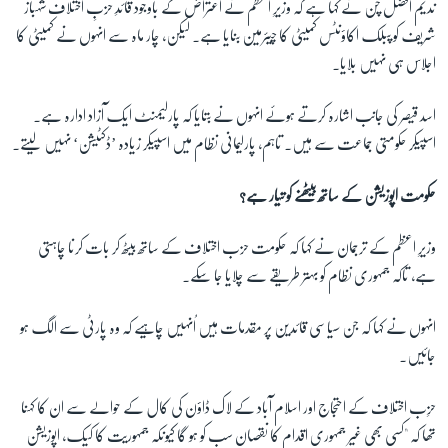
ندیم افضل چن نے کہا ہے کہ وزیرِ اعظم نے اعتراض کے باوجود قائدِ حزبِ اختلاف شہباز
شریف کو پبلک اکاؤنٹس کمیٹی کا چیئرمین بنایا ہے۔ لیکن، چار ماہ سے انہوں نے کمیٹی کا
اجلاس ہی نہیں بلایا۔
اسد قیصر کی جانب اشارہ کرتے ہوئے انہوں نے بتایا کہ پارلیمنٹ ایک آزاد ادارہ ہے۔
اسپیکر حکومتی جماعت سے ہیں۔ تاہم، پارلیمانی نظام میں اسپیکر زیادہ ’ڈکٹیشن‘ نہیں لیتے۔
حکومت اپوزیشن کے ساتھ بیٹھنے کو تیار ہے؟
وزیرِ اعظم کے ترجمان نے کہا کہ حکومت حزب اختلاف کے ساتھ بیٹھ کر بات کرنا چاہتی
ہے، تاکہ جمہوری نظام کو بہتر طریقے سے چلایا جا سکے۔
انہوں نے کہا کہ جن سیاسی قائدین پر مقدمات ہیں اُنہیں چاہیے کہ وہ پارٹی سے الگ ہو
جائیں۔
حزِب اختلاف کے احتجاج اور اسلام آباد کے لاک ڈاؤن کی کال کے حوالے سے ان کا کہنا
تھا کہ "کسی بھی غیر جمہوری اقدام کا نقصان سب کو ہو گا کیونکہ جمہوریت کا کیک، اپوزیشن