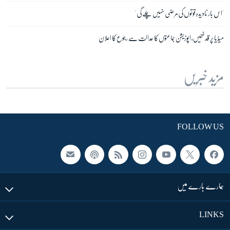
'اس بار نادیدہ قوتوں کی مرضی نہیں چلے گی'
میڈیا پر قدغنیں، اپوزیشن جماعتوں کا عدالت سے رجوع کا اعلان
مزید خبریں
FOLLOW US
ہمارے بارے میں
LINKS