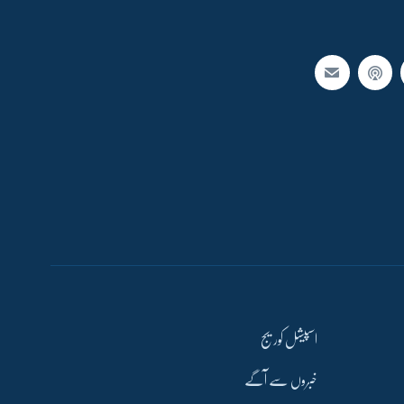
اسپیشل کوریج
خبروں سے آگے