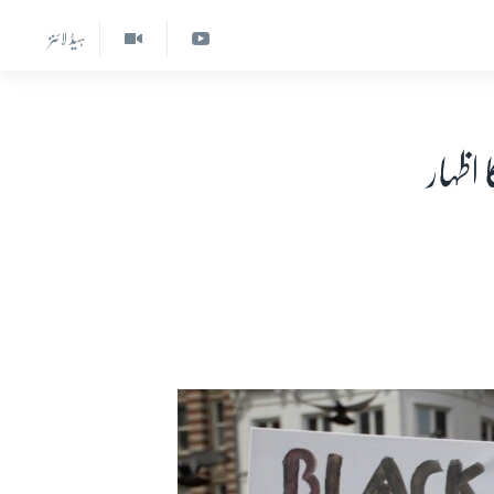
ہیڈ لائنز
اظہار