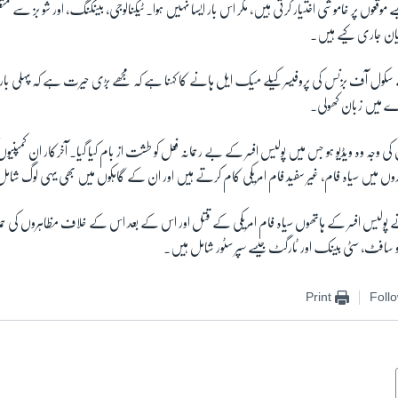
 موقعوں پر خاموشی اختیار کرتی ہیں، مگر اس بار ایسا نہیں ہوا۔ ٹیکنالوجی، بینکنگ، اور شو بز سے 
ان جاری کیے ہیں۔
سکول آف بزنس کی پروفیسر کیلے میک ایل ہانے کا کہنا ہے کہ مجھے بڑی حیرت ہے کہ پہلی بار
ے میں زبان کھولی۔
کی وجہ وہ ویڈیو ہو جس میں پولیس افسر کے بے رحمانہ فعل کو طشت از بام کیا گیا۔ آخرکار ان کمپنی
ں میں سیاہ فام، غیر سفید فام امریکی کام کرتے ہیں اور ان کے گاہکوں میں بھی یہی لوگ شام
 پولیس افسر کے ہاتھوں سیاہ فام امریکی کے قتل اور اس کے بعد اس کے خلاف مظاہروں کی 
و سافٹ، سٹی بینک اور ٹارگٹ جیسے سپر سٹور شامل ہیں۔
Print
Foll