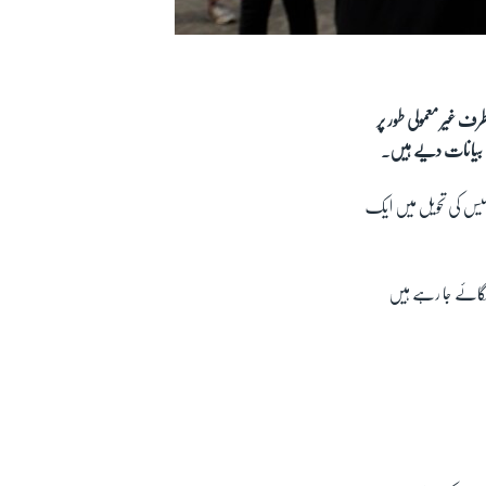
ف غیر معمولی طور پر
ں بیانات دیے ہیں۔
پولیس کی تحویل میں ایک
 لگائے جا رہے ہیں