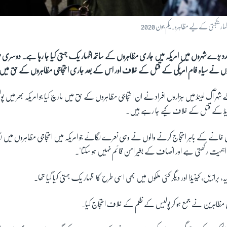
 یکجہتی کے لیے مظاہرہ۔ یکم جون 2020
دد بڑے شہروں میں امریکہ میں جاری مظاہروں کے ساتھ اظہار یک جہتی کیا جا رہا ہے۔ دوسری طر
نیوں نے سیاہ فام امریکی کے قتل کے خلاف اور اس کے بعد جاری احتجاجی مظاہروں کے حق می
ے شہر آک لینڈ میں ہزاروں افراد نے ان احتجاجی مظاہروں کے حق میں مارچ کیا جو امریکہ بھر میں 
فلائیڈ کے قتل کے خلاف کیے جا رہے ہیں۔
نصل خانے کے باہر احتجاج کرنے والوں نے وہی نعرے لگائے جو امریکہ میں احتجاجی مظاہروں میں
ی اہمیت رکھتی ہے اور انصاف کے بغیر امن قائم نہیں ہو سکتا"۔
نیہ، برازیل، کینیڈا اور دیگر کئی ملکوں میں بھی اسی طرح کا اظہار یک جہتی کیا گیا تھا۔
مظاہرین نے جمع ہو کر پولیس کے ظلم کے خلاف احتجاج کیا۔