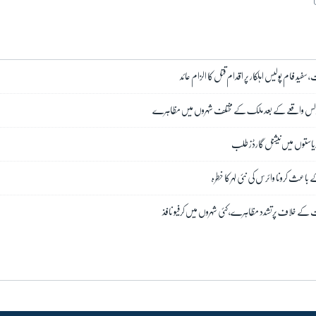
 سفید فام پولیس اہلکار پر اقدام قتل کا الزام عائد
یناپولس واقعے کے بعد ملک کے مختلف شہروں میں مظاہرے
باعث کرونا وائرس کی نئی لہر کا خطرہ
کت کے خلاف پرتشدد مظاہرے، کئی شہروں میں کرفیو نافذ