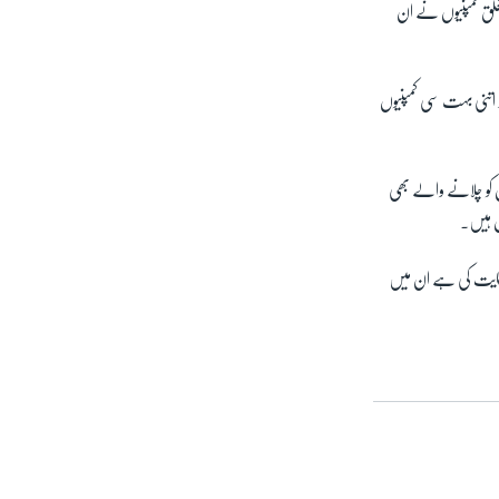
متعلق کمپنیوں نے ان
 اتنی بہت سی کمپنیوں
وں کو چلانے والے بھی
ل ہیں۔
حمایت کی ہے ان میں