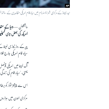
نیدرلینڈز کے مرکزی شہر ایمسٹرڈم میں سیاہ فام امریکی مظاہرین کے ساتھ اظہار
واشنگٹن —
دنیا کے متع
امریکہ کی بعض بڑی کمپ
پیر کے روز نیوزی لینڈ ک
سیاہ فام امریکی جارج 
آک لینڈ میں امریکی قو
یعنی، "سیاہ فام کی زندگ
اس سے پیشتر اتوار کو برطا
مرکزی لندن میں ہزاروں 