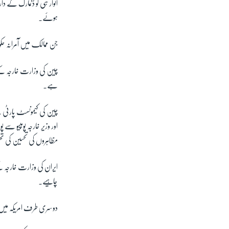
اتوار ہی کو ڈنمارک کے 
ہوئے۔
جن ممالک میں آمرانہ 
چین کی وزارت خارجہ کے ت
ہے۔
چین کی کیمونسٹ پارٹی کے
اور وزیر خارجہ پومپیو 
مظاہروں کی تحسین کی ت
ایران کی وزارت خارجہ کے ت
چاہیے۔
دوسری طرف امریکہ میں 