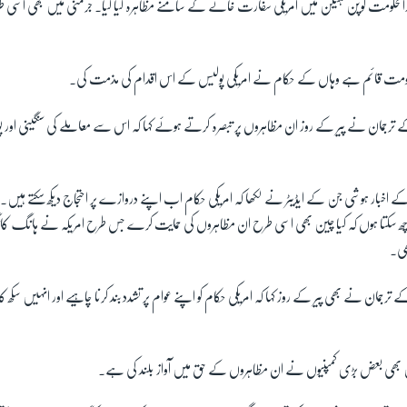
دارالحکومت کوپن ہیگن میں امریکی سفارت خانے کے سامنے مظاہرہ کیا گیا۔ جرمنی میں بھی ا
حکومت قائم ہے وہاں کے حکام نے امریکی پولیس کے اس اقدام کی مذمت کی۔
رجمان نے پیر کے روز ان مظاہروں پر تبصرہ کرتے ہوئے کہا کہ اس سے معاملے کی سنگینی اور پولی
 اخبار ہوشی جن کے ایڈیٹر نے لکھا کہ امریکی حکام اب اپنے دروازے پر احتجاج دیکھ سکتے ہیں۔ م
سے پوچھ سکتا ہوں کہ کیا چین بھی اسی طرح ان مظاہروں کی حمایت کرے جس طرح امریکہ نے ہان
ھی۔
رجمان نے بھی پیر کے روز کہا کہ امریکی حکام کو اپنے عوام پر تشدد بند کرنا چاہیے اور انہیں سکھ کا
بھی بعض بڑی کمپنیوں نے ان مظاہروں کے حق میں آواز بلند کی ہے۔