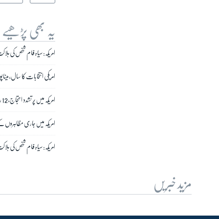
یہ بھی پڑھیے
امریکہ: سیاہ فام شخص کی ہلاکت،
امریکی انتخابات کا سال، م
امریکہ میں پُر تشدد احتجاج، 12 ریاستوں میں نیشنل گارڈز طلب
امریکہ میں جاری مظاہروں کے 
امریکہ: سیاہ فام شخص کی ہلا
مزید خبریں