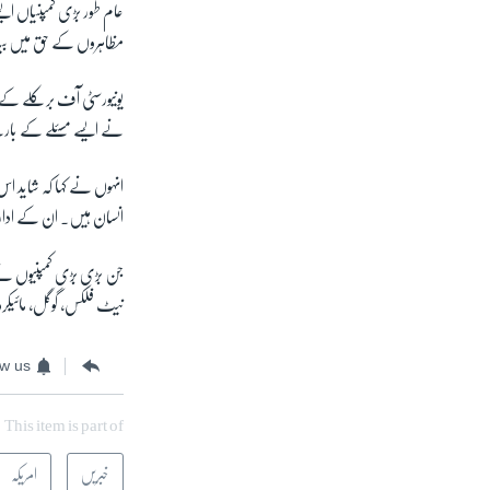
عام طور بڑی کمپنیاں ایسے
مظاہروں کے حق میں بی
یونیورسٹی آف برکلے کے 
نے ایسے مسئلے کے بار
انہوں نے کہا کہ شاید اس 
انسان ہیں۔ ان کے ادارو
جن بڑی بڑی کمپنیوں نے
نیٹ فلکس، گوگل، مائیکر
ow us
This item is part of
خبریں
امریکہ