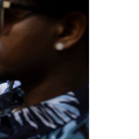
آرٹ
آزادیٔ صحافت
سائنس و ٹیکنالوجی
صحت
دلچسپ و عجیب
ویڈیوز
آڈیو
اسپیشل کوریج
اداریہ