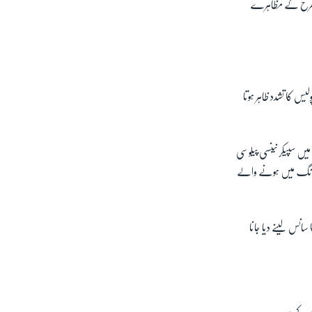
سی طرح کے مظاہرے
س کا تشدد ظاہر ہوتا
یں سپیکر نینسی پیلوسی
گ کانگ میں ہونے والے
 سانس لینے دیا جانا