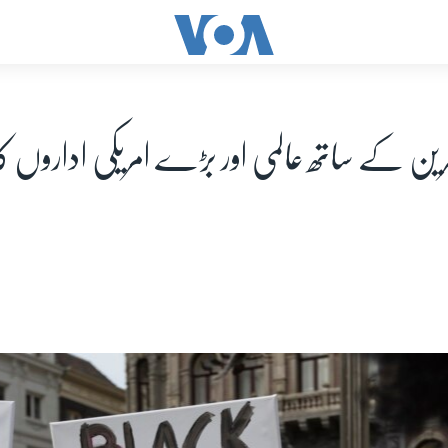
رین کے ساتھ عالمی اور بڑے امریکی اداروں کا 