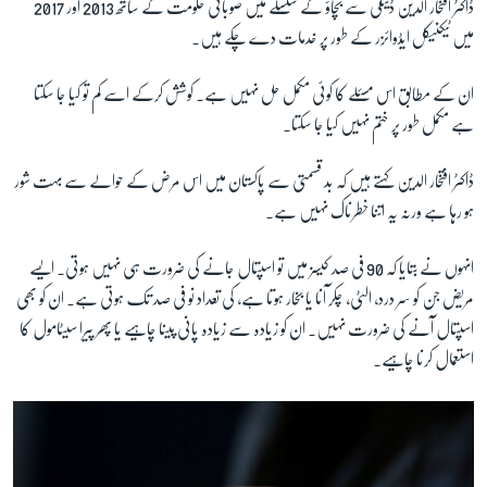
ڈاکٹر افتخار الدين ڈينگی سے بچاؤ کے سلسلے ميں صوبائی حکومت کے ساتھ 2013 اور 2017
ميں ٹيکنيکل ايڈوائزر کے طور پر خدمات دے چکے ہيں۔
ان کے مطابق اس مسئلے کا کوئی مکمل حل نہیں ہے۔ کوشش کرکے اسے کم تو کيا جا سکتا
ہے مکمل طور پر ختم نہیں کیا جا سکتا۔
ڈاکٹر افتخار الدين کہتے ہیں کہ بد قسمتی سے پاکستان ميں اس مرض کے حوالے سے بہت شور
ہو رہا ہے ورنہ يہ اتنا خطرناک نہیں ہے۔
انہوں نے بتایا کہ 90 فی صد کيسز ميں تو اسپتال جانے کی ضرورت ہی نہیں ہوتی۔ ایسے
مریض جن کو سر درد، الٹی، چکر آنا یا بخار ہوتا ہے، کی تعداد نو فی صد تک ہوتی ہے۔ ان کو بھی
اسپتال آنے کی ضرورت نہیں۔ ان کو زيادہ سے زيادہ پانی پينا چاہیے يا پھر پيرا سيٹامول کا
استعمال کرنا چاہیے۔