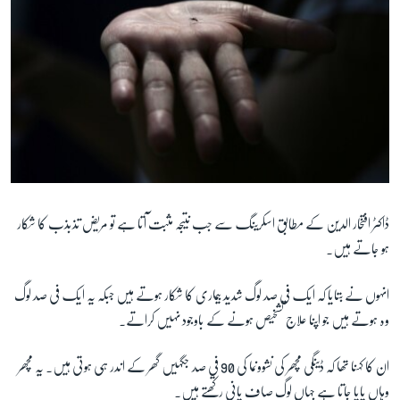
ڈاکٹر افتخار الدین کے مطابق اسکرينگ سے جب نتيجہ مثبت آتا ہے تو مريض تذبذب کا شکار
ہو جاتے ہیں۔
انہوں نے بتایا کہ ايک فی صد لوگ شديد بيماری کا شکار ہوتے ہيں جبکہ یہ ایک فی صد لوگ
وہ ہوتے ہيں جو اپنا علاج تشخيص ہونے کے باوجود نہیں کراتے۔
ان کا کہنا تھا کہ ڈينگی مچھر کی نشوونما کی 90 في صد جگہيں گھر کے اندر ہی ہوتی ہيں۔ يہ مچھر
وہاں پايا جاتا ہے جہاں لوگ صاف پانی رکھتے ہيں۔