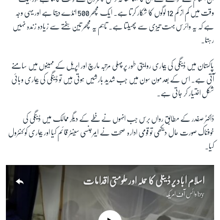
وقت ميں کم از کم 12 لوگوں کا شکار کرتا ہے۔ ايک مچھر 500 انڈے ديتا ہے اور يہی وجہ
ہے کہ يہ وائرس بہت تيزی سے پھيلتا ہے۔ تاہم يہ مچھر تين ہفتے سے زيادہ زندہ نہیں
رہتا۔
پاکستان ميں ڈينگی کی بيماری روايتی طور پر پہلی مرتبہ مارچ اور اپريل کے مہينوں ميں سامنے
آتی ہے۔ اس کے بعد مون سون ميں جب شديد بارشيں ہوتی ہيں تو ڈينگی کی بيماری وبائی
شکل اختيار کر جاتی ہے۔
ڈاکٹر صفدر کے مطابق رواں برس جب انہوں نے خطے کے ديگر ممالک ميں ڈينگی کی
خوفناک صورت حال ديکھی تو قومی ادارہ صحت نے ايمرجنسی سينٹر قائم کيا اور بيماری کو کنٹرول
کيا۔
اسلام آباد پر ڈینگی کا حملہ اور حکومتی اقدامات
by
وائس آف امریکہ
No media source currently available