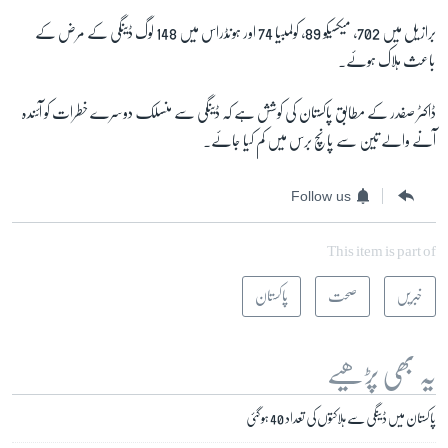
برازيل ميں 702، ميکسيکو 89، کولمبيا 74 اور ہونڈراس ميں 148 لوگ ڈينگی کے مرض کے
باعث ہلاک ہوئے۔
ڈاکٹر صفدر کے مطابق پاکستان کی کوشش ہے کہ ڈينگی سے منسلک دوسرے خطرات کو آئندہ
آنے والے تين سے پانچ برس ميں کم کيا جائے۔
Follow us
This item is part of
خبریں
صحت
پاکستان
یہ بھی پڑھیے
پاکستان میں ڈینگی سے ہلاکتوں کی تعداد 40 ہو گئی