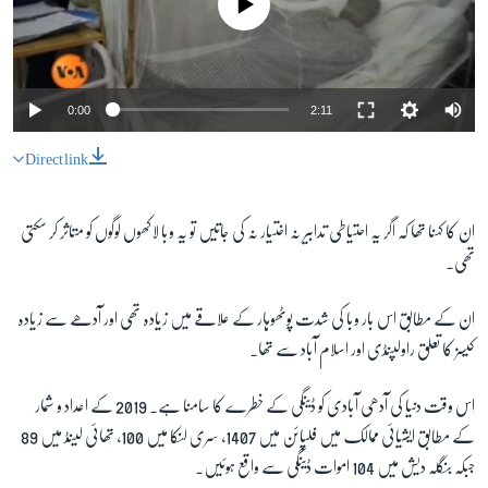
0:00
2:11
Direct link
ان کا کہنا تھا کہ اگر يہ احتياطی تدابير نہ اختيار نہ کی جاتیں تو يہ وبا لاکھوں لوگوں کو متاثر کر سکتی
تھی۔
ان کے مطابق اس بار وبا کی شدت پوٹھوہار کے علاقے ميں زيادہ تھی اور آدھے سے زيادہ
کيسز کا تعلق راولپنڈی اور اسلام آباد سے تھا۔
اس وقت دنيا کی آدھی آبادی کو ڈينگی کے خطرے کا سامنا ہے۔ 2019 کے اعداد و شمار
کے مطابق ايشيائی ممالک ميں فلپائن ميں 1407، سری لنکا ميں 100، تھائی لينڈ ميں 89
جبکہ بنگلہ ديش ميں 104 اموات ڈینگی سے واقع ہوئيں۔