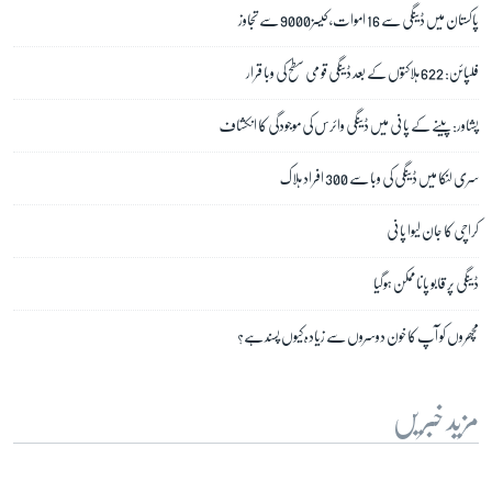
پاکستان میں ڈینگی سے 16 اموات، کیسز 9000 سے تجاوز
فلپائن: 622 ہلاکتوں کے بعد ڈینگی قومی سطح کی وبا قرار
پشاور: پینے کے پانی میں ڈینگی وائرس کی موجودگی کا انکشاف
سری لنکا میں ڈینگی کی وبا سے 300 افراد ہلاک
کراچی کا جان لیوا پانی
ڈینگی پر قابو پانا ممکن ہوگیا
مچھروں کو آپ کا خون دوسروں سے زیادہ کیوں پسند ہے؟
مزید خبریں