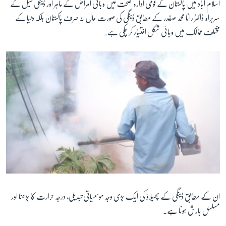
اسلام آباد ميں پاکستان کے قومی ادارہ صحت ميں وبائی امراض کے ماہر اور ڈينگی سيل کے
سربراہ ڈاکٹر رانا محمد صفدر کے مطابق ڈينگی کی صورت حال نہ صرف پاکستان بلکہ دنيا کے
زبان
مختلف ممالک ميں وبائی شکل اختيار کر چکی ہے۔
ان کے مطابق ڈينگی کے پھيلاؤ کی ايک بڑی وجہ موسمياتی تبديلی، درجہ حرارت کا بڑھنا اور
مسلسل بارش ہونا ہے۔