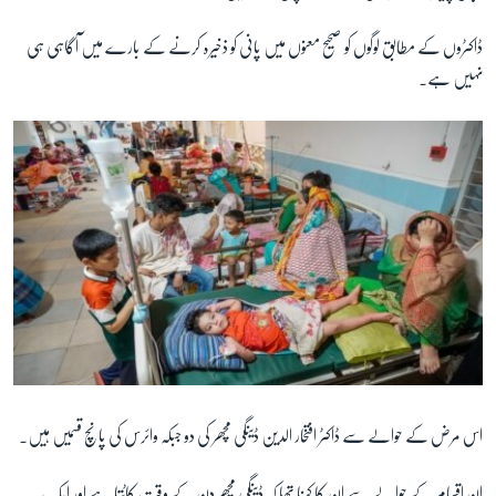
ڈاکٹروں کے مطابق لوگوں کو صحيح معنوں ميں پانی کو ذخيرہ کرنے کے بارے ميں آگاہی ہی
نہیں ہے۔
اس مرض کے حوالے سے ڈاکٹر افتخار الدين ڈينگی مچھر کی دو جبکہ وائرس کی پانچ قسميں ہيں۔
ان اقسام کے حوالے سے ان کا کہنا تھا کہ ڈينگی مچھر دن کے وقت کاٹتا ہے اور ايک