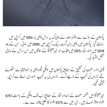
پاکستان کے حوالے سے ڈاکٹر صفدر نے بتایا ک یہ مرض پہلی بار 1994 ميں کراچی میں
سامنے آيا۔ پاکستان ميں پہلی بڑی آوٹ بريک کراچی ميں 2005 ميں ہوئی۔ اس کے بعد
2010 ميں لاہور جبکہ 2015 ميں پنجاب اور خيبر پختونخوا کے علاقوں ميں اس مرض نے وبائی
شکل اختيار کی۔
قومی ادارہ صحت کی تحقيق کے مطابق پاکستان ميں ڈينگی مچھر پہلی بار انڈونیشیا سے منگوائے
گئے ٹائروں کی کھیپ کے ذریعے آئے۔ ٹائروں کی یہ کھیپ سمندری راستے سے کراچی
پہنچی تھی۔
خيبر پختونخوا ميں محکمہ صحت کے اعداد و شمار کے مطابق اب تک ڈينگی کے باعث 6751
افراد متاثر ہوئے ہيں۔ جن ميں سے 2575 افراد کا تعلق پشاور سے ہے۔