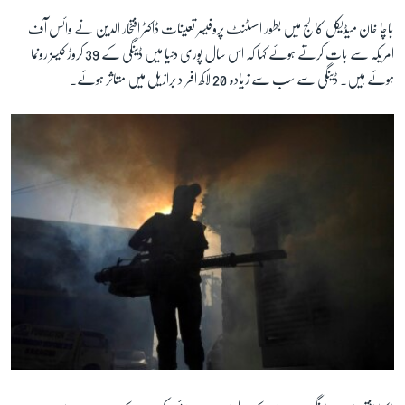
باچا خان ميڈيکل کالج ميں بطور اسسٹنٹ پروفيسر تعینات ڈاکٹر افتخار الدين نے وائس آف
امريکہ سے بات کرتے ہوئے کہا کہ اس سال پوری دنيا ميں ڈینگی کے 39 کروڑ کيسز رونما
ہوئے ہيں۔ ڈينگی سے سب سے زیادہ 20 لاکھ افراد برازيل ميں متاثر ہوئے۔