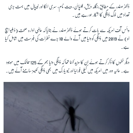
ڈاکٹر صفدر کے مطابق بنگلہ ديش، فلپائن، ويت نام، سری لنکا اور نيپال ميں بہت بڑی
تعداد میں لوگ ڈینگی کا شکار ہو رہے ہیں۔
وائس آف امريکہ سے بات کرتے ہوئے ڈاکٹر صفدر نے بتايا کہ عالمی ادارہ صحت (ڈبليو ايچ
او) نے 2019 ميں ڈينگی کو دنيا ميں آنے والے 10 بڑے خطرات کی فہرست ميں شامل کيا
ہے۔
دیگر خطوں کا ذکر کرتے ہوئے ان کا مزید کہنا تھا کہ ڈينگی دنيا بھر کے 125 ممالک ميں موجود
ہے۔ حاليہ دور ميں امريکہ ميں کيلی فورنيا اور نيو يارک ميں بھی ڈينگی کيسز سامنے آئے ہيں۔