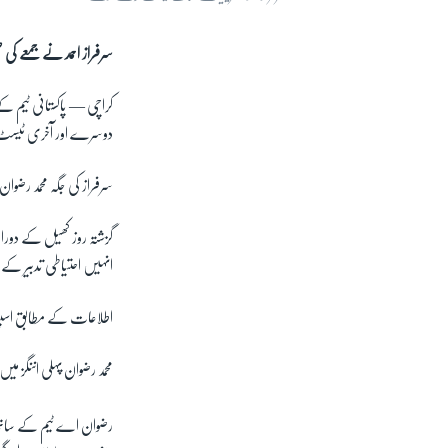
سرفراز احمد نے جمعے کی 
کراچی —
پاکستانی ٹیم ک
دوسرے اور آخری ٹیس
سرفراز کی جگہ محمد رض
گزشتہ روز کھیل کے دورا
انہیں احتیاطی تدبیر کے ط
اطلاعات کے مطابق اسپت
محمد رضوان پہلی اننگز 
رضوان اے ٹیم کے ساتھ 