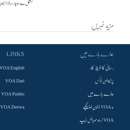
مشکل سے دوچار سرفراز الیون
مزید خبریں
ہمارے بارے میں
LINKS
رسائی کا طریقہ کار
VOA English
پرائیویسی نوٹس
VOA Dari
ہمارے بارے میں
VOA Pashto
+VOA ڈاؤن لوڈ کیجیے
VOA Deewa
VOA اردو موبائل ایپ