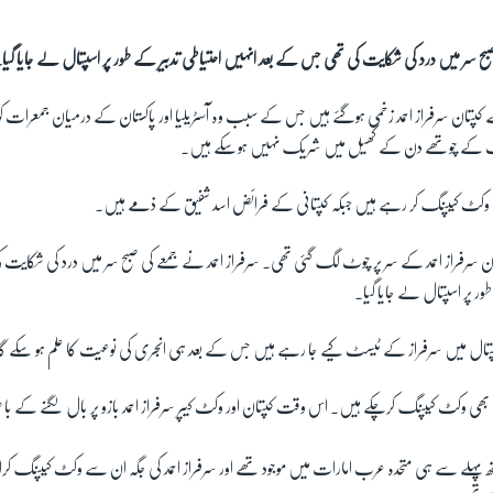
صبح سر میں درد کی شکایت کی تھی جس کے بعد انہیں احتیاطی تدبیر کے طور پر اسپتال لے جایا گیا
ے کپتان سرفراز احمد زخمی ہوگئے ہیں جس کے سبب وہ آسٹریلیا اور پاکستان کے درمیان جمعرات کو
ٹ کے چوتھے دن کے کھیل میں شریک نہیں ہوسکے ہیں۔
وان وکٹ کیپنگ کر رہے ہیں جبکہ کپتانی کے فرائض اسد شفیق کے ذمے ہیں۔
ن سرفراز احمد کے سر پر چوٹ لگ گئی تھی۔ سرفراز احمد نے جمعے کی صبح سر میں درد کی شکایت
ور پر اسپتال لے جایا گیا۔
ال میں سرفراز کے ٹیسٹ کیے جا رہے ہیں جس کے بعد ہی انجری کی نوعیت کا علم ہو سکے گ
میں بھی وکٹ کیپنگ کرچکے ہیں۔ اس وقت کپتان اور وکٹ کیپر سرفراز احمد بازو پر بال لگنے کے
پہلے سے ہی متحدہ عرب امارات میں موجود تھے اور سرفراز احمد کی جگہ ان سے وکٹ کیپنگ ک