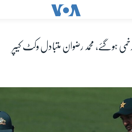
 زخمی ہوگئے، محمد رضوان متبادل وکٹ کیپر