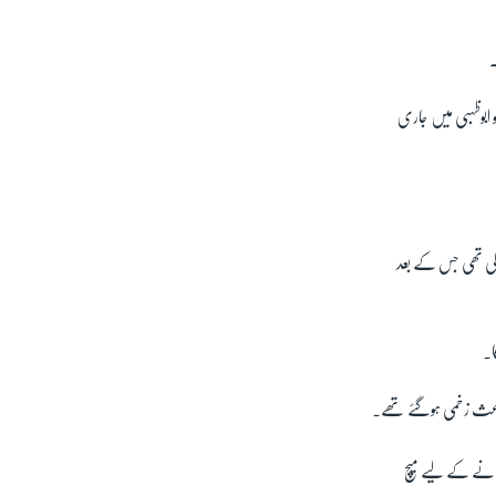
۔
 ابوظہبی میں جاری
 کی تھی جس کے بعد
ا۔
 باعث زخمی ہوگئے تھے۔
رانے کے لیے میچ