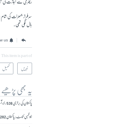
ریفری سے اجازت لی گئ
بال لگی تھی۔
ow us
This item is part of
خبریں
کھیل
یہ بھی پڑھیے
پاکستان کی برتری 538 رنز، آسٹریلیا ایک وکٹ پر 47 رنز
ابوظہبی ٹیسٹ: پاکستان 282 پر آؤٹ، آسٹریلیا 2 وکٹوں پر 20 رنز