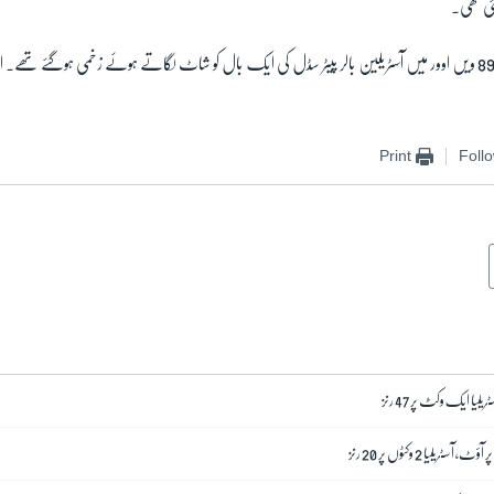
ی تھی۔
سرفراز جمعرات کی شام 89 ویں اوور میں آسٹریلین بالر پیٹر سڈل کی ایک بال کو شاٹ لگاتے ہوئے زخمی ہوگئے تھے
Print
Foll