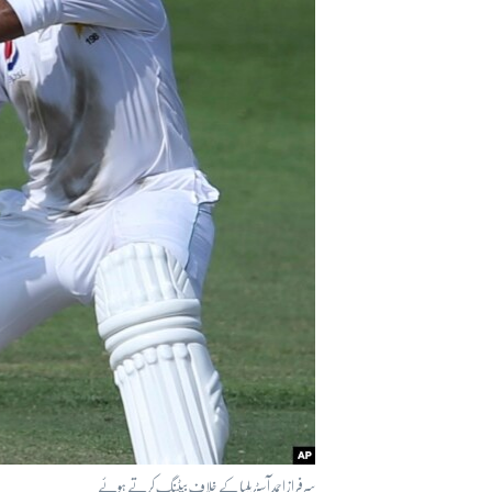
آرٹ
آزادیٔ صحافت
سائنس و ٹیکنالوجی
صحت
دلچسپ و عجیب
ویڈیوز
آڈیو
اسپیشل کوریج
اداریہ
سرفراز احمد آسٹریلیا کے خلاف بیٹنگ کرتے ہوئے