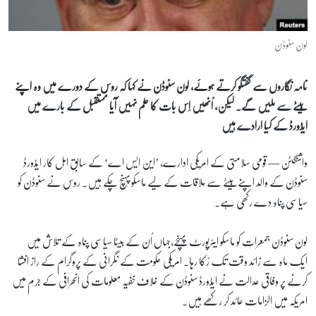
آرٹ
آزادیٔ صحافت
لون سنوڈن
سائنس و ٹیکنالوجی
نامہ نگاروں سے گفتگو کرتے ہوئے، لون سنوڈن نے کہا کہ روس کے دورے میں وہ اپنے
صحت
بیٹے سے ملیں گے۔ لیکن، اُنھیں اِس بات کا علم نہیں آیا مستقبل کے بارے میں
دلچسپ و عجیب
ایڈورڈ کے کیا ارادے ہیں
ویڈیوز
واشنگٹن —
قومی سلامتی کے امریکی ادارے، ’این ایس اے‘ کے سابق اہل کار ایڈورڈ
آڈیو
سنوڈن کے والد اپنےبیٹے سے ملاقات کے لیے ماسکو پہنچ چکے ہیں۔ روس نے سنوڈن کو
اسپیشل کوریج
سیاسی پناہ دے رکھی ہے۔
اداریہ
لون سنوڈن جمعرات کو ماسکو ایئرپورٹ پہنچے،جہاں اُن کے بیٹا سیاسی پناہ کے تلاش میں
Learning English
ایک ماہ سے زائد وقت تک رُکا رہا۔ امریکی حکومت کے نگرانی کے پروگرام کے راز افشا
کرنے پر وفاقی عدالت نے ایڈورڈ سنوڈن کے خلاف خفیہ معلومات کی انحرافی کے جرم میں
FOLLOW US
امریکہ میں الزامات عائد کر رکھے ہیں۔