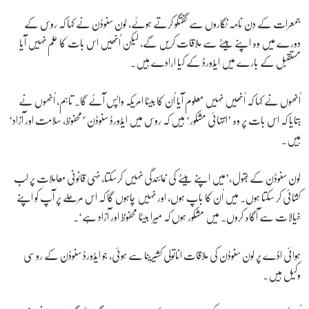
جمعرات کے دِن نامہ نگاروں سے گفتگو کرتے ہوئے، لون سنوڈن نے کہا کہ روس کے
زبان
دورے میں وہ اپنے بیٹے سے ملاقات کریں گے، لیکن اُنھیں اس بات کا علم نہیں آیا
مستقبل کے بارے میں ایڈورڈ کے کیا ارادے ہیں۔
اُنھوں نے کہا کہ اُنھیں نہیں معلوم آیا اُن کا بیٹا امریکہ واپس آئے گا۔ تاہم، اُنھوں نے
بتایا کہ اس بات پر وہ ’انتہائی مشکور‘ ہیں کہ روس میں ایڈورڈ سنوڈن ’محفوظ، سلامت اور آزاد‘
ہیں۔
لون سنوڈن کے بقول،’میں اپنے بیٹے کی نمائندگی نہیں کرسکتا، نہی قانونی معاملات پر لب
کشائی کر سکتا ہوں۔ میں اُن کا باپ ہوں، اور نہیں چاہوں گا کہ اس مرحلے پر آپ کو اپنے
خیالات سے آگاہ کروں۔ میں مشکور ہوں کہ میرا بیٹا محفوظ اور آزاد ہے‘۔
ہوائی اڈے پر لون سنوڈن کی ملاقات اناتولی کشیرینا سے ہوئی، جو ایڈورڈ سنوڈن کے روسی
وکیل ہیں۔