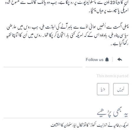
اُن کا بیٹا 23 جون سے ماسکو ایئرپورٹ پر رہ چکا ہے، جب وہ ہانگ کانگ سے منسوخ شدہ
امریکی پاسپورٹ پر وہاں پہنچا۔
پہلی اگست سے اُنھیں ہوائی اڈے سے باہر آنے کی اجازت ملی، جب روس میں عارضی
سیاسی پناہ ملی، باوجود اس کے کہ امریکہ کئی بار احتجاج کر چکا تھا۔ روس میں اُن کا اتا پتا خفیہ
رکھا گیا ہے۔
Follow us
This item is part of
خبریں
دنیا
یہ بھی پڑھیے
امریکہ، برطانیہ نے انٹرنیٹ ’کوڈز‘ کا توڑ نکال لیا: سنوڈن کا انکشاف