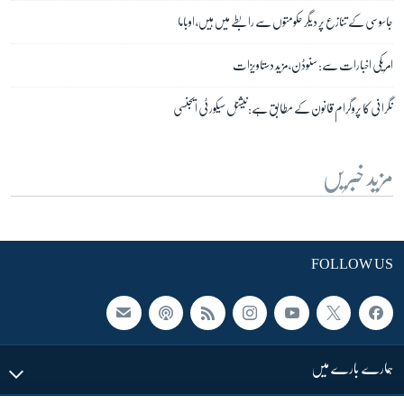
جاسوسی کے تنازع پر دیگر حکومتوں سے رابطے میں ہیں، اوباما
امریکی اخبارات سے: سنوڈن، مزید دستاویزات
نگرانی کا پروگرام قانون کے مطابق ہے: نیشنل سیکورٹی ایجنسی
مزید خبریں
FOLLOW US
ہمارے بارے میں