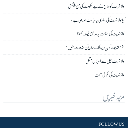
نواز شریف کو علاج کے لیے حکومت کی نئی پیشکش
کیا نواز شریف کی بیماری پر سیاست ہو رہی ہے؟
نواز شریف کی ضمانت پر عدالتی فیصلہ محفوظ
’نواز شریف کو بیرون ملک علاج کی ضرورت نہیں‘
نواز شریف جیل سے اسپتال منتقل
نواز شریف کی بگڑتی صحت
مزید خبریں
FOLLOW US