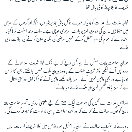
شریف کا بلڈ پریشر کافی ہائی تھا۔
خواجہ حارث نے عدالت کو بتایا کہ میرے مؤکل ہائی بلڈ پریشر، دل، شوگر اور گردوں کے مرض
میں مبتلا ہیں۔ ان کی دو مرتبہ اوپن ہارٹ سرجری ہوچکی ہے۔ سات دفعہ اسٹنٹ ڈالا گیا۔
استدعا ہے کہ ملزم کی سزا معطل کرکے انہیں مرضی کی جگہ پر علاج کرانے کی اجازت دی
جائے۔
دورانِ سماعت چیف جسٹس نے ریمارکس دیے کہ بے شک نواز شریف سزا ہونے کے
بعد واپس آئے لیکن نواز شریف ضمانت کے باوجود بیرونِ ملک نہیں جا سکتے۔ جن کا ٹرائل
ہو رہا ہے وہ بھی واپس نہیں آئے۔ سزا یافتہ کیسے واپس آئے گا؟ کیا کوئی عدالتی مثال
ہے کہ سزا یافتہ شخص کو بیرونِ ملک جانے دیا جائے۔
بعد ازاں عدالت نے کیس کی سماعت ایک ہفتے کے لیے ملتوی کردی۔ آئندہ سماعت 26
مارچ کو ہوگی۔ عدالت نے کہا ہے کہ وہ آئندہ سماعت پر ہی درخواست کا فیصلہ کردے گی۔
یاد رہے کہ احتساب عدالت نے العزیزیہ اسٹیل ملز ریفرنس میں نواز شریف کو سات سال