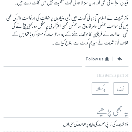
قید کی سزا سنائی تھی اور وہ یہ سزا لاہور کی کوٹ لکھپت جیل میں کاٹ رہے ہیں۔
نواز شریف نے اسلام آباد ہائی کورٹ میں طبی بنیادوں پر ضمانت کی درخواست دائر کی تھی
جس کی سماعت جسٹس عامر فاروق اور جسٹس محسن اختر کیانی پر مشتمل دو رکنی بینچ نے کی
تھی۔ عدالت نے فریقین کا مؤقف سننے کے بعد درخواست کو مسترد کردیا تھا جس کے
خلاف نواز شریف نے سپریم کورٹ سے رجوع کیا ہے۔
Follow us
This item is part of
خبریں
پاکستان
یہ بھی پڑھیے
نواز شریف کی خرابی صحت کی بنیاد پر ضمانت کی نئی اپیل