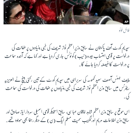
آرٹ
آزادیٔ صحافت
سائنس و ٹیکنالوجی
فائل فوٹو
صحت
سپریم کورٹ آف پاکستان نے سابق وزیرِ اعظم نواز شریف کی طبی بنیادوں پر ضمانت کی
دلچسپ و عجیب
درخواست پر قومی احتساب بیورو (نیب) کو نوٹس جاری کردیا ہے اور کہا ہے کہ آئندہ سماعت
ویڈیوز
پر درخواست کا فیصلہ کردیا جائے گا۔
آڈیو
چیف جسٹس آصف سعید کھوسہ کی سربراہی میں سپریم کورٹ کے تین رکنی بینچ نے العزیزیہ
اسپیشل کوریج
ریفرنس میں سابق وزیرِ اعظم نواز شریف کی طبی بنیادوں پر ضمانت کی درخواست کی سماعت
اداریہ
کی۔
Learning English
اس موقع پر سابق وزیرِ اعظم شاہد خاقان عباسی، سابق اسپیکر قومی اسمبلی سردار ایاز صادق اور
سابق وزیرِ اطلاعات مریم اورنگزیب سمیت مسلم لیگ (ن) کے دیگر رہنما بھی موجود تھے۔
FOLLOW US