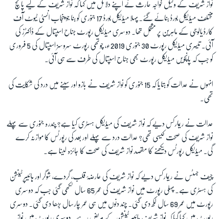
نواز شریف کے وکیل خواجہ حارث نے اپنے دلائل میں کہا کہ نواز شریف کے لیے پانچ
مختلف میڈیکل بورڈ بنائے گئے۔ پہلا میڈیکل بورڈ 17 جنوری کو بنا جو پنجاب انسٹی ٹیوٹ آف
زبان
کارڈیالوجی کے ماہرین پر مشتمل تھا۔ دوسری میڈیکل رپورٹ جناح اسپتال کے ڈاکٹرز کی
آئی۔ تیسری میڈیکل رپورٹ 30 جنوری 2019ء، چوتھی رپورٹ سروسز اسپتال کی 5 فروری
کو جب کہ پانچویں میڈیکل رپورٹ بھی جناح اسپتال کی طرف سے ہی آئی۔
انہوں نے عدالت کو بتایا کہ 15 جنوری کو نواز شریف نے بازو اور سینے میں درد کی شکایت کی
تھی۔
عدالت نے ریمارکس دیے کہ نواز شریف کی میڈیکل ہسٹری کیا ہے؟ پندرہ جنوری سے پہلے
نواز شریف کی صحت کیسی تھی؟ عدالت درد سے پہلے اور بعد کی رپورٹس کا موازنہ کرے
گی۔ میڈیکل رپورٹس دیکھنے کا مقصد نواز شریف کی صحت کا جائزہ لینا ہے۔
چیف جسٹس نے ریمارکس دیے کہ نواز شریف کی عارضۂ قلب، گردے، شوگر اور ہائیپر ٹینشن
کی ہسٹری ہے۔ پہلی رپورٹ میں نواز شریف کی عمر 65 سال لکھی گئی جب کہ دوسری
رپورٹ میں عمر 69 سال لکھ دی گئی۔ چند دنوں میں ہی عمر چارسال بڑھا دی گئی۔ دوسری
رپورٹ میں کہا گیا کہ نواز شریف ہائیپر ٹینشن کے مریض رہے۔ دوسری رپورٹ میں نواز