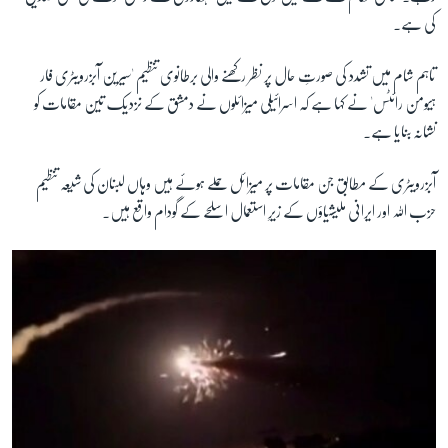
کی ہے۔
زبان
تاہم شام میں تشدد کی صورتِ حال پر نظر رکھنے والی برطانوی تنظیم 'سیرین آبزرویٹری فار
ہیومن رائٹس' نے کہا ہے کہ اسرائیلی میزائلوں نے دمشق کے نزدیک تین مقامات کو
نشانہ بنایا ہے۔
آبزرویٹری کے مطابق جن مقامات پر میزائل حملے ہوئے ہیں وہاں لبنان کی شیعہ تنظیم
حزب اللہ اور ایرانی ملیشیاؤں کے زیرِ استعمال اسلحے کے گودام واقع ہیں۔