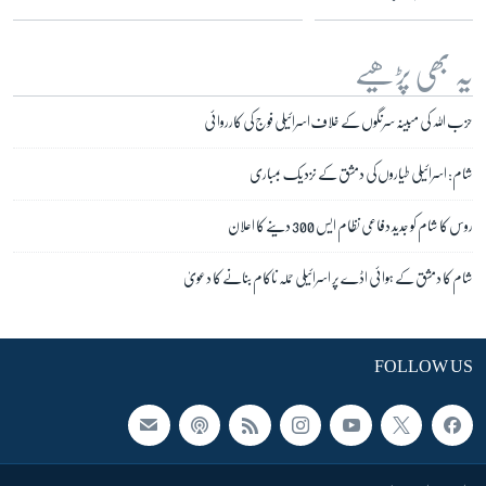
یہ بھی پڑھیے
حزب اللہ کی مبینہ سرنگوں کے خلاف اسرائیلی فوج کی کارروائی
شام: اسرائیلی طیاروں کی دمشق کے نزدیک بمباری
روس کا شام کو جدید دفاعی نظام ایس 300 دینے کا اعلان
شام کا دمشق کے ہوائی اڈے پر اسرائیلی حملہ ناکام بنانے کا دعویٰ
FOLLOW US