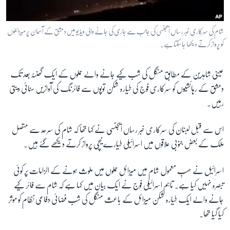
شام کی سرکاری خبر رساں ایجنسی کی جانب سے جاری کی جانے والی ویڈیو میں دمشق کے آسمان پر میزائلوں
کو پرواز کرتے دیکھا جاسکتا ہے۔
عینی شاہدین کے مطابق منگل کی شب کیے جانے والے حملوں کے ایک گھنٹہ بعد تک
دمشق کے رہائشیوں کو سرکاری فوج کی طیارہ شکن توپوں سے فائرنگ کی آوازیں سنائی دیتی
رہیں۔
اس سے قبل لبنان کی سرکاری خبر رساں ایجنسی نے کہا تھا کہ شام کی سرحد سے متصل
ملک کے بعض جنوبی علاقوں میں اسرائیلی طیارے نیچی پرواز کرتے دیکھے گئے ہیں۔
اسرائیل نے حسبِ معمول شام میں میزائل حملوں میں ملوث ہونے کے الزامات پر کوئی
تبصرہ نہیں کیا ہے۔ تاہم اسرائیلی فوج نے ایک بیان میں کہا ہے کہ شام سے فائر کیے
جانے والے ایک طیارہ شکن میزائل کے باعث منگل کی شب فضائی دفاعی نظام کو موثر
کیا گیا تھا۔