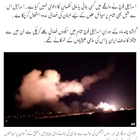
اسرائیلی فوج نے واقعے میں کسی جانی یا مالی نقصان کا دعویٰ نہیں کیا ہے۔ اسرائیل اس
سے قبل بھی شام پر میزائل حملوں کے لیے لبنان کی فضائی حدود استعمال کرچکا ہے۔
گزشتہ چند ماہ کے دوران اسرائیلی فوج شام میں سیکڑوں فضائی حملے کرچکی ہے جن میں سے
بیشتر کا ہدف ایران یا اس کی حامی ملیشیاؤں کے ٹھکانے تھے۔
شام کی سرکاری خبر رساں ایجنسی کی جانب سے جاری کی جانے والی ویڈیو میں دمشق کے آسمان پر میزائلوں