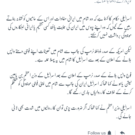
کو پرواز کرتے دیکھا جاسکتا ہے۔
اسرائیلی حکام کا کہنا ہے کہ وہ شام میں ایرانی مفادات اور اس کے حامیوں کو نشانہ بناتے
رہیں گے کیوں کہ وہ اپنے پڑوس میں ایران کی حمایت یافتہ کسی تنظیم یا ایرانی اہلکاروں کی
موجودگی برداشت نہیں کرسکتے۔
لیکن امریکہ کے صدر ڈونلڈ ٹرمپ کی جانب سے شام میں تعینات اپنے فوجی دستے واپس
بلانے کے اعلان کے بعد سے اسرائیل کا شام میں یہ پہلا حملہ ہے۔
فوج واپس بلانے کے صدر ٹرمپ کے اعلان کے بعد اسرائیل کے وزیرِ اعظم بن یامین
نیتن یاہو نے کہا تھا کہ اسرائیل ایران کی جانب سے شام میں اپنی فوجی موجودگی کو مستحکم
کرنے کے خلاف کارروائیاں جاری رکھے گا۔
اسرائیلی وزیرِ اعظم نے کہا تھا کہ اگر ضرورت پڑی تو ان کارروائیوں میں شدت بھی لائی
جائے گی۔
Follow us