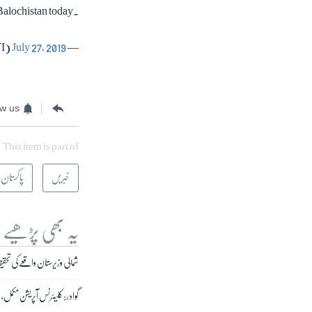
 Balochistan today.
July 27, 2019
— Imran Khan (@ImranKhanPTI)
ow us
This item is part of
خبریں
پاکستان
یہ بھی پڑھیے
شمالی وزیرستان واقعے کی تحقی
گوادر: کلیئرنس آپریشن مکمل،