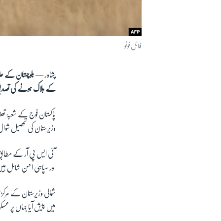
فائل فوٹو
پشاور —
کے ہلاک ہونے کی تصد
پاکستان فوج کے شعبۂ تع
وزیرستان کی تحصیل شوال
آئی ایس پی آر کے مطابق 
اور سپاہی احسن شامل ہی
شمالی وزیرستان کے مرکزی
میں پیش آیا جہاں پر عس