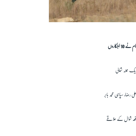
بلوچستان کے علاقے تربت اور شمالی وزیرستان کے علاقے شوال میں سکیورٹی فورسز پر ہونے والے حملوں میں حکام نے 10 اہلکاروں
یک حملہ شمالی
رضا، سپاہی محمد بابر
واقعہ شوال کے علاقے