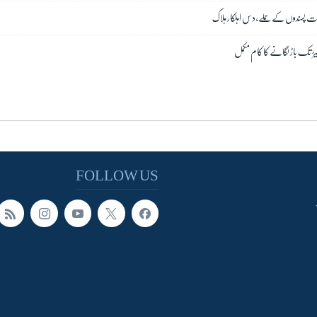
شدت پسندوں کے حملے، دس اہلکار ہلاک
FOLLOW US