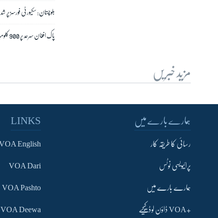
بلوچستان: سکیورٹی فورسز پر 
پاک افغان سرحد پر 900 کلومیڑ تک باڑ لگانے کا کام مکمل
مزید خبریں
ہمارے بارے میں
LINKS
رسائی کا طریقہ کار
VOA English
پرائیویسی نوٹس
VOA Dari
ہمارے بارے میں
VOA Pashto
+VOA ڈاؤن لوڈ کیجیے
VOA Deewa