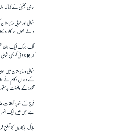
حاجی مجتبیٰ نے کہا کہ 
شمالی اور جنوبی وزیرست
والے حملوں اور کارروائیو
کہ 10 جولائی کو بھی شمالی وزیرستان میں عسکریت پسندوں کے حملے میں سکیورٹی فورسز کا ایک افسر ہلاک ہوا تھا۔
کے دوران حکام نے علاقے
تشدد کے واقعات بدستور
فوج کے شعبۂ تعلقاتِ ع
ہے جس میں ایک افسر سم
ہلاک اہلکاروں کا تعلق فر