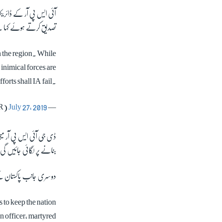
تصدیق کرتے ہوئے کہا ہے ک
n the region. While
 inimical forces are
forts shall IA fail.
July 27, 2019
— DG ISPR (@OfficialDGISPR)
ڈی جی آئی ایس پی آر ​می
بنانے پر لگائی جائیں گی
دوسری جانب پاکستان کے 
s to keep the nation
n officer, martyred