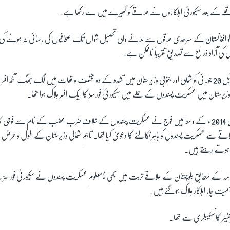
واقعے کے بعد سکیورٹی اہلکاروں نے علاقے کو گھیرے میں لے رکھا ہے۔
ان کو افغانستان کے سرحدی علاقوں سے ملانے والی تحصیل شوال تک صحافیوں کی رسائی نہ ہونے 
ں کی آزاد ذرائع سے تصدیق تقریباً ناممکن ہے۔
لگ بھگ ایک ہفتہ قبل 20 جولائی کو شمالی اور جنوبی وزیرستان میں تشدد کے دو مختلف واقعات میں لگ بھگ آ
شمالی ورزیرستان میں جون 2014ء کے وسط میں فوج نے عسکریت پسندوں کے خلاف ضرب عضب کے نام سے فوج
 سے عسکریت پسندوں کو باہر نکالنے کا دعویٰ کیا تھا۔ تاہم شمالی وزیرستان کے طول و عرض
 ہوتے رہتے ہیں۔
امہ کے مطابق بلوچستان کے علاقے تربت میں بھی نامعلوم عسکریت پسندوں نے سکیورٹی فورسز کے ا
یت چار اہلکار ہلاک ہوگئے ہیں۔
نٹیئر کانسٹیبلری سے تھا۔