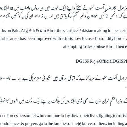
آئی ایس پی آر کے ڈائریکٹر جنر
ہ "دشمن طاقتیں بلوچستان کو غیر مستحکم کرنا چاہتی ہیں اور ان شاء اللہ ان کی یہ کوششیں ناکام 
ldrs on Pak-Afg Bdr & 4 in Bln is the sacrifice Pakistan making for peace i
f tribal areas has been improved with efforts now focused to solidify border,
attempting to destabilise Bln. Their ef
جر جنرل آصف غفور نے مزید کہا ہے کہ قبائلی علاقوں میں سکیورٹی بہتر ہوچکی ہے اور اب تمام صلا
۔
وزیرِ اعظم عمران خان نے بھی فوجی اہلکاروں کی ہلاکت پر اپنے ایک ٹوئٹ میں افسوس کا اظہار
rmed forces personnel who continue to lay down their lives fighting terrorist
ondolences & prayers go to the families of the10 brave soldiers, including a