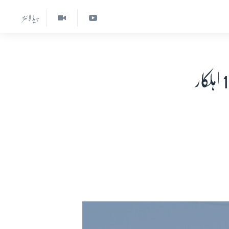
ہیڈ لائنز
وزیرستان اور بلوچستان میں سکیورٹی فورسز پر دو حملوں میں 10 اہلکار