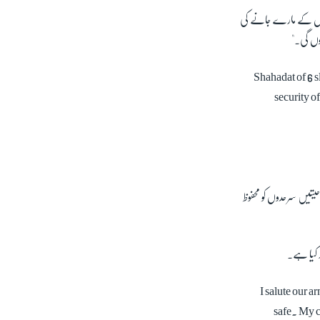
ل میجر جنرل آصف غفور نے ہفتے کو اپنے ایک ٹوئٹ میں ان دونوں واقعات میں 10 اہلکاروں کے مارے جانے کی
ہوں گی۔"
Shahadat of 6 s
security o
حیتیں سرحدوں کو محفوظ
 کیا ہے۔
I salute our a
safe. My c