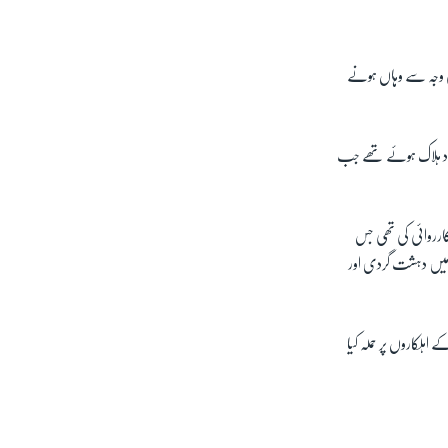
کی وجہ سے وہاں ہونے
ٹھ افراد ہلاک ہوئے تھے جب
ی کارروائی کی تھی جس
 میں دہشت گردی اور
ہلکاروں پر حملہ کیا