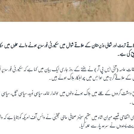
یق کی ہے۔
لقاتِ عامہ (آئی ایس پی آر) نے ہفتے کے روز جاری ایک بیان میں کہا ہے کہ سکیورٹی فورسز پر ا
 کے علاقے گربز میں ہوا جس میں چھ اہلکار ہلاک ہوئے ہیں۔
دہشت گردوں کے حملے میں ہلاک ہونے والوں میں حوالدار خالد، سپاہی نوید، سپاہی بچل، سپاہی علی 
ں۔
 انتظامی قصبے میران شاہ میں مقیم سینئر صحافی حاجی مجتبیٰ نے وائس آف امریکہ کو بتایا ہے کہ 
کریت پسندوں نے سرحد پار سے حملہ کیا۔