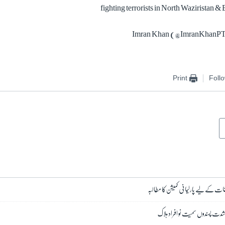
fighting terrorists in North Waziristan &
Print
Foll
قات کے لیے پارلیمانی کمیشن کا مطالبہ
 شدت پسندوں سمیت نو افراد ہلاک