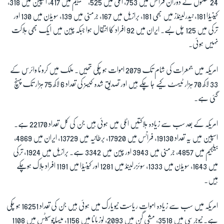
24 گھنٹوں کے دوران فرانس میں 753، اٹلی میں 525، بیلجییم میں 417، اسپین میں 318،
کینیڈا 181، نیدرلینڈز میں بھی 181، برازیل میں 167، جرمنی میں 139، سویڈن میں 130 اور
ترکی میں 125 چل بسے۔ ایران میں 92 افراد کا انتقال ہوا جبکہ چین میں ایک بھی ہلاکت
زبان
نہیں ہوئی۔
امریکہ میں جمعرات کی شام تک 2079 اموات ہو چکی تھیں۔ ملک میں کرونا وائرس کے
33 لاکھ 70 ہزار ٹیسٹ کیے جا چکے ہیں اور تصدیق شدہ کیسز کی تعداد 6 لاکھ 75 ہزار تک پہنچ
گئی ہے۔
امریکہ کے بعد سب سے زیادہ ہلاکتیں اٹلی میں ہوئی ہیں جن کی کل تعداد 22170 ہے۔
اسپین میں یہ تعداد 19130، فرانس میں 17920، برطانیہ میں 13729، ایران میں 4869،
بیلجیم میں 4857، جرمنی میں 3943 اور چین میں 3342 ہے۔ برازیل میں 1924، ترکی
میں 1643، سویڈن میں 1333، سوئزرلینڈ میں 1281 اور کینیڈا میں 1191 افراد ہلاک ہوچکے
ہیں۔
امریکہ میں سب سے زیادہ اموات ریاست نیویارک میں ہوئی ہیں جن کی تعداد 16251 ہو چکی
ہے۔ نیوجرسی میں 3518، مشی گن میں 2093، لوزیانا میں 1156، میساچوسیٹس میں 1108