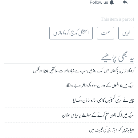
Follow us
This item is part of
خبریں
صحت
اسپیشل کوریج: کرونا وائرس
یہ بھی پڑھیے
کرونا وائرس: پاکستان میں ایک روز میں سب سے زیادہ اموات، ہلاکتیں 124 ہو گئیں
امریکہ میں 4 ہفتوں کے دوران سوا دو کروڑ افراد بے روزگار
چین نے امریکی کمپنیوں کا طبی ساز و سامان روک لیا
امریکہ میں لاک ڈاون ختم کرنے کے معاملے پر سیاسی طوفان
دنیا بدترین کساد بازاری کی لپیٹ میں