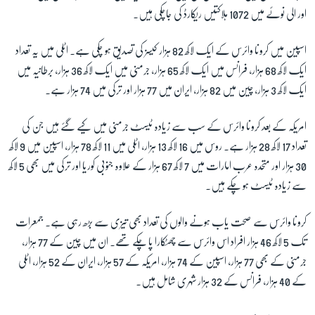
اور الی نوئے میں 1072 ہلاکتیں ریکارڈ کی جاچکی ہیں۔
اسپین میں کرونا وائرس کے ایک لاکھ 82 ہزار کیسز کی تصدیق ہو چکی ہے۔ اٹلی میں یہ تعداد
ایک لاکھ 68 ہزار، فرانس میں ایک لاکھ 65 ہزار، جرمنی میں ایک لاکھ 36 ہزار، برطانیہ میں
ایک لاکھ 3 ہزار، چین میں 82 ہزار، ایران میں 77 ہزار اور ترکی میں 74 ہزار ہے۔
امریکہ کے بعد کرونا وائرس کے سب سے زیادہ ٹیسٹ جرمنی میں کیے گئے ہیں جن کی
تعداد 17 لاکھ 28 ہزار ہے۔ روس میں 16 لاکھ 13 ہزار، اٹلی میں 11 لاکھ 78 ہزار، اسپین میں 9 لاکھ
30 ہزار اور متحدہ عرب امارات میں 7 لاکھ 67 ہزار کے علاوہ جنوبی کوریا اور ترکی میں بھی 5 لاکھ
سے زیادہ ٹیسٹ ہو چکے ہیں۔
کرونا وائرس سے صحت یاب ہونے والوں کی تعداد بھی تیزی سے بڑھ رہی ہے۔ جمعرات
تک 5 لاکھ 46 ہزار افراد اس وائرس سے چھٹکارا پا چکے تھے۔ ان میں چین کے 77 ہزار،
جرمنی کے بھی 77 ہزار، اسپین کے 74 ہزار، امریکہ کے 57 ہزار، ایران کے 52 ہزار، اٹلی
کے 40 ہزار، فرانس کے 32 ہزار شہری شامل ہیں۔