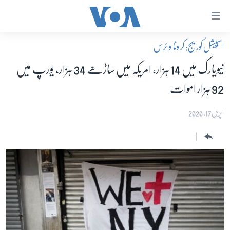
سائی
ے
اسپیشل کوریج: کرونا وائرس
نکس
صفحہ اول
رکزی
نیویارک میں 14 ہزار، امریکہ میں ساڑھے 34 ہزار، یورپ میں
پاکستان
واد
92 ہزار اموات
معیشت
ر
ائیں
امریکہ
اپریل 17, 2020
رکزی
جنوبی ایشیا
یویگیشن
دُنیا
ر
اسرائیل حماس جنگ
ائیں
لاش
یوکرین جنگ
ر
کھیل
ائیں
خواتین