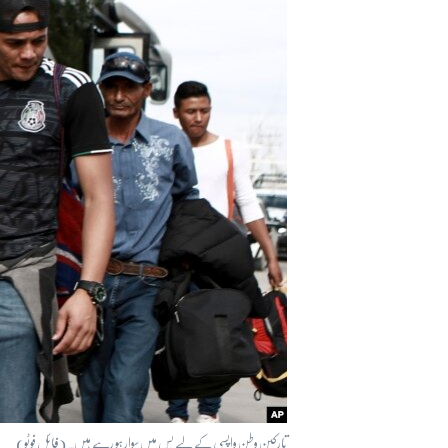
آرٹ
آزادیٔ صحافت
سائنس و ٹیکنالوجی
صحت
دلچسپ و عجیب
ویڈیوز
آڈیو
اسپیشل کوریج
اداریہ
تارکین وطن واپسی کے لیے بس میں سوار ہو رہے ہیں۔ (فائل فوٹو)