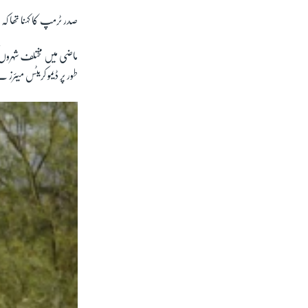
صدر ٹرمپ کا کہنا تھا ک
ماضی میں مختلف شہروں 
طور پر ڈیمو کریٹس میئر