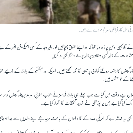
ر سیکورٹی اہل کار فرائض سرانجام دے رہے ہیں۔
نے تارکین وطن پر زور دیا تھا کہ وہ اپنے حقوق پہچانیں اور بغیر وجہ کے کسی امیگریشن افسر ک
اورت کے بغیر کسی دستاویز پر بغیر پڑھے دستخط بھی نہ کریں۔
گزینوں کا داخلہ روکنے کو اپنی پالیسی کا محور سمجھتے ہیں۔ امریکہ اور میکسیکو کے بارڈر کے ذریعے ج
لینے کے خواہشمند ہیں۔
لان ایسے وقت میں کیا ہے جب پہلے ہی بارڈر فورسز نے جنوب مغربی سرحد پر پناہ گزینوں کو ح
الگ کیا گیا ہے جس پر اپوزیشن نے شدید تحفظات کا اظہار کیا ہے۔
ب بھی یہ خدشہ ہے کہ امریکی صدر کے تازہ اعلان کے باعث مزید بچے اپنے والدین سے جدا ہو ج