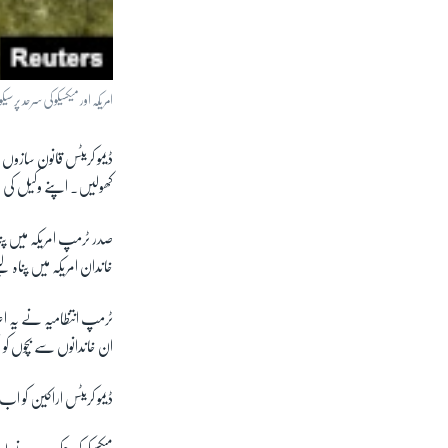
امریکہ اور میکسیکو کی سرحد پ
ڈیمو کریٹس قانون سازوں 
کھولیں۔ اپنے وکیل کی مش
صدر ٹرمپ امریکہ میں پناہ 
خاندان امریکہ میں پناہ 
ٹرمپ انتظامیہ نے یہ اع
ان خاندانوں سے بچوں کو 
ڈیمو کریٹس اراکین کو ا