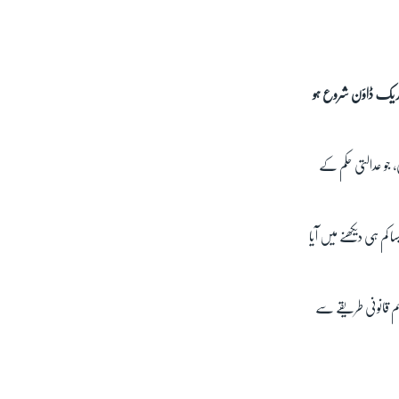
 کریک ڈاؤن شروع ہو
 جو عدالتی حکم کے
کم ہی دیکھنے میں آیا
 ہم قانونی طریقے سے