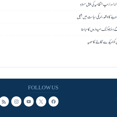
جراء، ٹرمپ انتظامیہ کی اپیل مسترد
نے کا واقعہ، امریکی سیاست میں ہلچل
 ڈیموکرٹک امیدواروں کا مباحثہ
 کو امریکہ سے نکالنے کا عندیہ
FOLLOW US