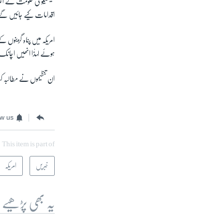
میکسیکو کی حکومت نے اع
اقدامات کیے جائیں گ
امریکہ میں پناہ گزینوں
ہوئے لہذٰا انھیں اچان
ان تنظیموں نے مطالبہ ک
ow us
This item is part of
خبریں
امریکہ
یہ بھی پڑھیے