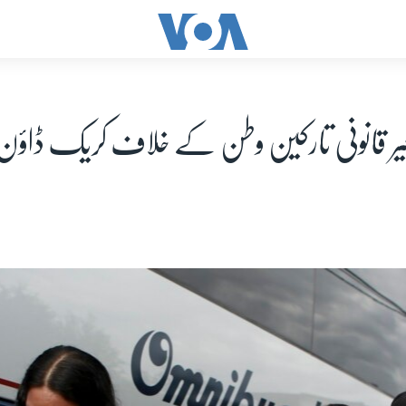
ر قانونی تارکین وطن کے خلاف کریک ڈاؤن 