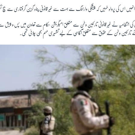
ہ انھیں اس کی پرواہ نہیں کہ پیشگی وارننگ سے بہت سے غیر قانونی پناہ گزین گرفتاری سے بچ
کی انتظامیہ نے غیر قانونی تارکین وطن سے متعلق امیگریشن حکام سے تعاون میں پس و پیش سے
ز نے تارکین وطن کے حقوق سے متعلق آگاہی کے لیے تشہیری مہم بھی چلائی تھی۔