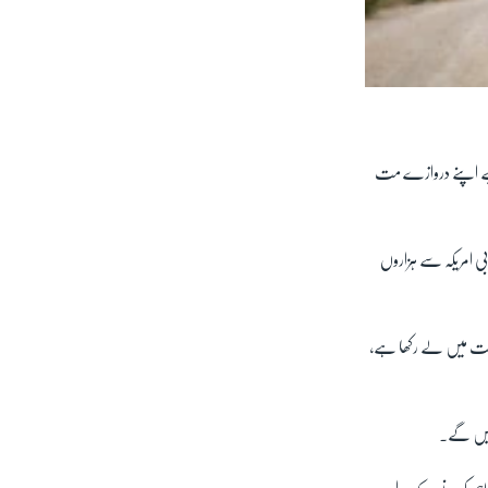
ے لیے اپنے دروازے مت
نوبی امریکہ سے ہزاروں
راست میں لے رکھا ہے،
ائیں گے۔