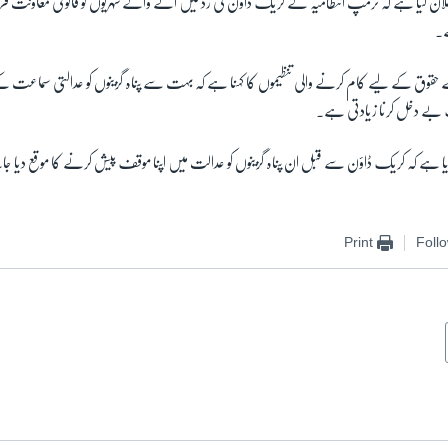
لان کیا ہے کہ ٹرمپ انتظامیہ کے کریک ڈاؤن کی زد میں آنے والے شہریوں کو قانونی معاونت 
ے۔
 کے حقوق کے لیے کام کرنے والی تنظیموں کا کہنا ہے کہ بہت سے پناہ گزینوں کو عدالتی سماعت
ک بے دخل کرنا زیادتی ہے۔
یا ہے کہ کریک ڈاؤن سے قبل ان پناہ گزینوں کو عدالت میں اپنا موقف پیش کرنے کا موقع دیا ج
Print
Foll