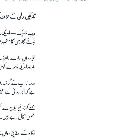
تارکین وطن کے خلاف کر
ویب ڈسیک —
امریکہ 
جائے گا، جس کا مقصد جنوب
خبر رساں ادارے رائٹرز 
باوجود امریکہ چھوڑنے کو ت
صدر ٹرمپ نے گزشتہ ماہ ٹوی
ہے کہ کارروائی سے ق
جمعے کو ذرائع ابلاغ سے گ
انھیں نکال رہے ہیں۔ یہ
حکام کے مطابق رواں ہفتے 