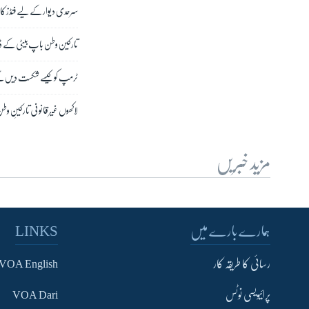
سرحدی دیوار کے لیے فنڈز کا ا
تارکین وطن باپ بیٹی کے ڈوب
ٹرمپ کو کیسے شکست دیں گے؟
لاکھوں غیر قانونی تارکینِ وطن
مزید خبریں
ہمارے بارے میں
LINKS
رسائی کا طریقہ کار
VOA English
پرائیویسی نوٹس
VOA Dari