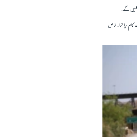
 نکلیں گے۔
 کام لیا تھا۔ خاص