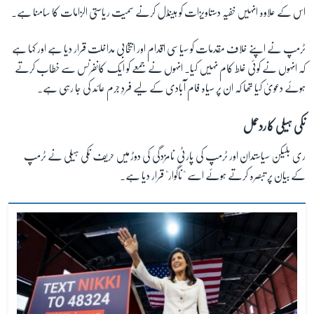
اس کے علاوہ انہیں خفیہ دستاویزات کو ہینڈل کرنے سمیت ریاستی الزامات کا سامنا ہے۔
ٹرمپ نے اپنے خلاف مقدمات کو سیاسی اقدام اور انتخابی مداخلت قرار دیا ہے اور کہا ہے
کہ انہوں نے کوئی غلط کام نہیں کیا۔ انہوں نے جمعے کو ایک کانفرنس سے خطاب کرتے
ہوئے دعویٰ کیا تھا کہ ان پر سیاہ فام آبادی کے لیے فردِ جرم عائد کی جا رہی ہے۔
نکی ہیلی کا ردعمل
ری بلیکن سیاستدان اور ٹرمپ کی پارٹی نامزدگی کی دوڑ میں حریف نکی ہیلی نے ٹرمپ
کے بیان پر تبصرہ کرتے ہوئے اسے "ناگوار" قرار دیا ہے۔