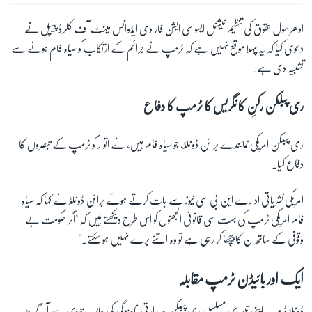
ادھر سول حقوق کی تنظیم نیشنل ایسوسی ایشن فار دی ایڈوانس مینٹ آف کلرڈ پیپل نے
دعویٰ کیا کہ یہ پہلا موقع نہیں ہے کہ ٹرمپ نے جرائم کے ارتکاب کو سیاہ فام ہونے سے
تشبیہ دی ہے۔
ری پبلکن رکنِ کانگریس کا ٹرمپ کا دفاع
ری پبلکن امریکی نمائندے برائن ڈونلڈ، جو سیاہ فام ہیں، نے اتوار کو ٹرمپ کے تبصروں کا
دفاع کیا۔
امریکی نشریاتی ادارے این بی سی نیوز سے بات کرتے ہوئے برائن ڈونلڈ نے کہا کہ سیاہ
فام امریکی ٹرمپ کی بہت سی قانونی الجھنوں کو اس طرح دیکھتے ہیں کہ "اگر حکومت بے
وقوفی کے ساتھ ان کا پیچھا کر رہی ہے تو وہ اتنے برے نہیں ہو سکتے۔"
ایک اور بائیڈن ٹرمپ مقابلہ
ڈونلڈ ٹرمپ اپنی تیسری مسلسل ری پبلکن صدارتی نامزدگی کی جانب تیزی سے آگے بڑھ