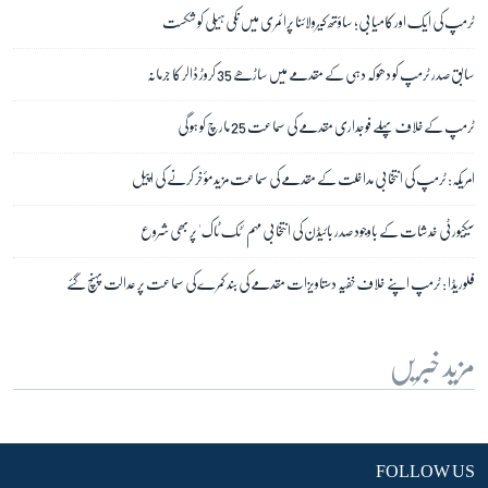
ٹرمپ کی ایک اور کامیابی؛ ساؤتھ کیرولائنا پرائمری میں نکی ہیلی کو شکست
سابق صدر ٹرمپ کو دھوکہ دہی کے مقدمے میں ساڑھے 35 کروڑ ڈالر کا جرمانہ
ٹرمپ کےخلاف پہلے فوجداری مقدمے کی سماعت 25 مارچ کو ہو گی
امریکہ: ٹرمپ کی انتخابی مداخلت کے مقدمے کی سماعت مزید مؤخر کرنے کی اپیل
سیکیورٹی خدشات کے باوجود صدر بائیڈن کی انتخابی مہم 'ٹک ٹاک' پر بھی شروع
فلوریڈا : ٹرمپ اپنے خلاف خفیہ دستاویزات مقدمے کی بند کمرے کی سماعت پر عدالت پہنچ گئے
مزید خبریں
FOLLOW US