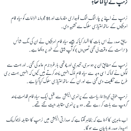
ٹرمپ نے کیا کہا تھا؟
ٹرمپ نے اپنے پر چار الگ الگ فوجداری مقدمات اور 91 مجرمانہ الزامات کو سیاہ فام
زبان
امریکیوں کے ساتھ امتیازی سلوک سے تشبیہ دی۔
سابق صدر نے اس بات کا اظہار کیا کہ جیسے سیاہ فام امریکیوں نے ان کی مگ شاٹس
(حراست کے وقت لی گئی تصویروں) کو آپ بیتی کے طور پر دیکھا ہے۔
ٹرمپ کے مطابق ان پر دوسری، تیسری اور چوتھی بار فردِ جرم عائد کی گئی۔ اور بہت سے
لوگوں نے کہا کہ اسی وجہ سے سیاہ فام لوگ انہیں پسند کرتے ہیں کیوں کہ انہیں بہت بری
طرح سے تکلیف دی گئی ہے اور ان کے ساتھ امتیازی سلوک کیا گیا ہے۔
ٹرمپ جنوبی کیرولائنا ریاست کے پرائمری الیکشن سے قبل ایک سیاہ فام قدامت پسند
گروپ سے بات کر رہے تھے۔ وہ یہ پرائمری مقابلہ جیت گئے تھے۔
اب ماہرین کا کہنا ہے کہ بظاہر لگتا ہے کہ صدارتی الیکشن میں ٹرمپ کا مقابلہ ڈیموکریٹک
امیدوار صدر جو بائیڈن سے ہو گا۔