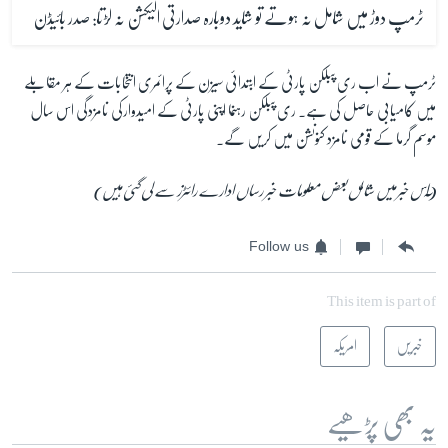
ٹرمپ دوڑ میں شامل نہ ہوتے تو شاید دوبارہ صدارتی الیکشن نہ لڑتا: صدر بائیڈن
ٹرمپ نے اب ری پبلکن پارٹی کے ابتدائی سیزن کے پرائمری انتخابات کے ہر مقابلے
میں کامیابی حاصل کی ہے۔ ری پبلکن رہنما اپنی پارٹی کے امیدوارکی نامزدگی اس سال
موسم گرما کے قومی نامزد کنونشن میں کریں گے۔
(ٓاس خبر میں شامل بعض معلومات خبر رساں ادارے رائٹرز سے لی گئی ہیں)
Follow us
This item is part of
خبریں
امریکہ
یہ بھی پڑھیے