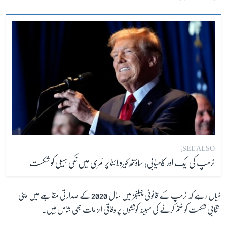
SEE ALSO:
ٹرمپ کی ایک اور کامیابی؛ ساؤتھ کیرولائنا پرائمری میں نکی ہیلی کو شکست
خیال رہے کہ ٹرمپ کے قانونی چیلنجز میں سال 2020 کے صدارتی مقابلے میں اپنی
انتخابی شکست کو ختم کرنے کی مبینہ کوششوں پر وفاقی الزامات بھی شامل ہیں۔