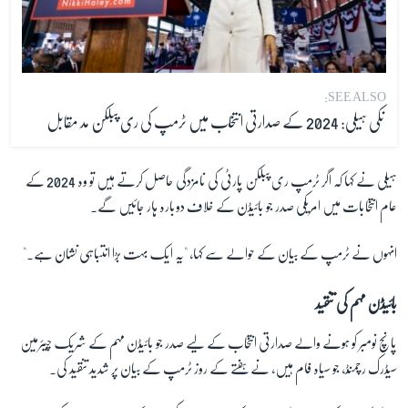
SEE ALSO:
نکی ہیلی: 2024 کے صدارتی انتخاب میں ٹرمپ کی ری پبلکن مد مقابل
ہیلی نے کہا کہ اگر ٹرمپ ری پبلکن پارٹی کی نامزدگی حاصل کرتے ہیں تو وہ 2024 کے
عام انتخابات میں امریکی صدر جو بائیڈن کے خلاف دوبارہ ہار جائیں گے۔
انہوں نے ٹرمپ کے بیان کے حوالے سے کہا، "یہ ایک بہت بڑا انتباہی نشان ہے۔"
بائیڈن مہم کی تنقید
پانچ نومبر کو ہونے والے صدارتی انتخاب کے لیے صدر جو بائیڈن مہم کے شریک چیئرمین
سیڈرک رچمنڈ، جو سیاہ فام ہیں، نے ہفتے کے روز ٹرمپ کے بیان پر شدید تنقید کی۔