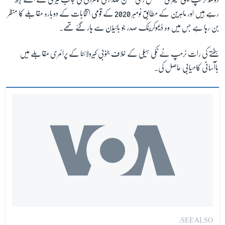
رہے ہیں اور ماہرین کے مطابق نومبر 2020 کے قومی انتخابات کے دوبارہ مقابلے کا منظر
بن رہا ہے جس میں وہ ڈیموکریٹک صدر جو بائیڈن سے ہار گئے تھے۔
ہفتے کی رات ٹرمپ نے نکی ہیلی کے خلاف جنوبی کیرولائنا کے پرائمری مقابلے میں
باآسانی کامیابی حاصل کی۔
SEE ALSO: