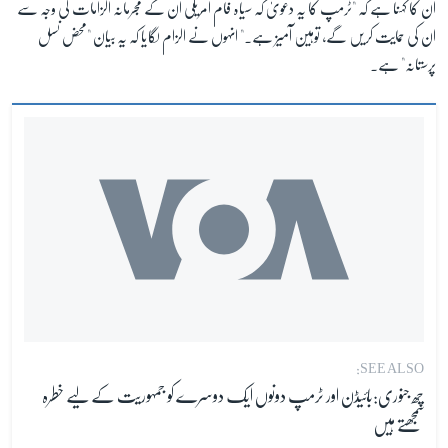
ان کا کہنا ہے کہ "ٹرمپ کا یہ دعویٰ کہ سیاہ فام امریکی ان کے مجرمانہ الزامات کی وجہ سے
ان کی حمایت کریں گے، توہین آمیز ہے۔" انہوں نے الزام لگایا کہ یہ بیان "محض نسل
پرستانہ" ہے۔
SEE ALSO:
چھ جنوری:بائیڈن اور ٹرمپ دونوں ایک دوسرے کو جمہوریت کے لیے خطرہ
سمجھتے ہیں