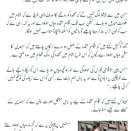
’’ان میں سے بیشتر لوگ کہیں گے کہ تشدد کو روکنے کا صرف یہی طریقہ ہے کہ شام میں
حکومت تبدیل ہو جائے۔ لیکن جب تک اقوامِ متحدہ وہاں موجود ہے اور یہ کہہ رہی ہے کہ
سب کو خون خرابہ بند کر دینا چاہیئے تو باغیوں کو اسلحہ پہنچانا مناسب نہیں ہوگا۔
تیمور گوکسیل کہتے ہیں کہ اقوامِ متحدہ کے بعض دوسرے ارکان چاہتے ہیں کہ مبصرین کا
مشن وہاں موجود رہے کیوں کہ اس طرح شام میں تشدد کی روک تھام میں مدد ملتی ہے۔
’’اس بین الاقوامی فورس کی موجودگی سے اور جو کچھ وہاں ہو رہا ہے، اس کو ریکارڈ کیے جانے
سے فریقین پر دباؤ پڑتا ہے اور یہ بڑی اہم بات ہے۔ کسی کو اس سے زیادہ کی توقع نہیں
کرنی چاہئیے۔‘‘
لینڈنس کہتے ہیں کہ اقوامِ متحدہ کے لیے یہ بڑی مشکل صورتِ حال ہے کہ مبصرین کے
مسئلے سے کیسے نمٹا جائے۔
’’انہیں پریشانی یہ ہے کہ اگر وہ وہاں موجود رہتے