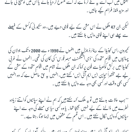
ہفتوں میں اب اسے یہ طے کرنا ہے کہ اسے منسوخ کر دیا جائے یا اس میں توسیع کی جائے
اور مزید فنڈز فراہم کیے جائیں۔
زبان
لیکن جن 47 ملکوں نے اس مشن کے لیے فوجی دیے ہیں، وہ سکیورٹی کونسل کے فیصلے
سے پہلے ہی اپنے فوجی واپس بلا سکتے ہیں۔
کیمرون راس کینیڈا کے ریٹائرڈ جنرل ہیں جنھوں نے1998ء سے 2000ء تک جو لان کی
پہاڑیوں میں اقوامِ متحدہ کی ’ڈی اینگیجمنٹ مبصر فورس‘ کی کمان کی تھی۔ انھوں نے غربی
کینیڈا میں برٹش کولمبیا سے فون پر کہا کہ جن ملکوں نے شام میں اقوامِ متحدہ کے مشن کے
لیے جسے مختصراً ’یواین ایس ایم آئی ایس‘ کہتے ہیں، انہیں یہ حق حاصل ہے کہ وہ انہیں
کسی بھی وقت اور کسی بھی وجہ سے واپس بلا سکتے ہیں۔
’’جب حالات بدلتے ہیں تو یہ ملک کہہ سکتےہیں کہ ہم نے اپنے سپاہیوں کو اتنے زیادہ
خطرے میں ڈالنے کے لیے نہیں بھیجا تھا۔ یا وہ کسی سیاسی مسئلے کی وجہ سے اپنے
سپاہیوں کو واپس نکال سکتے ہیں۔ اس قسم کے مشنوں میں ایسا ہوتا رہتا ہے۔‘‘
’یواین ایس ایم آئی ایس‘ میں سوئٹزرلینڈ کے دو سپاہی ہیں۔ وائس آف امریکہ کے نام