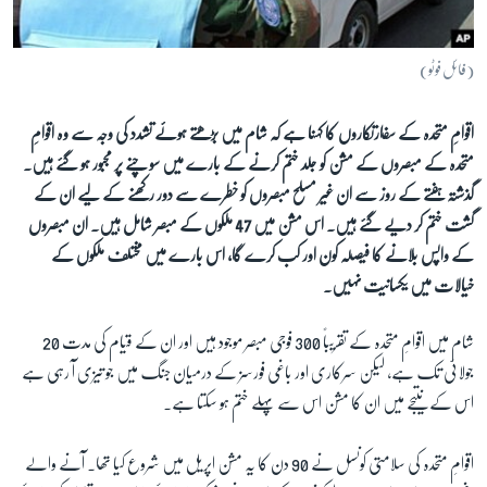
آرٹ
آزادیٔ صحافت
(فائل فوٹو)
سائنس و ٹیکنالوجی
اقوامِ متحدہ کے سفارتکاروں کا کہنا ہے کہ شام میں بڑھتے ہوئے تشدد کی وجہ سے وہ اقوامِ
صحت
متحدہ کے مبصروں کے مشن کو جلد ختم کرنے کے بارے میں سوچنے پر مجبور ہو گئے ہیں۔
دلچسپ و عجیب
گذشتہ ہفتے کے روز سے ان غیر مسلح مبصروں کو خطرے سے دور رکھنے کے لیے ان کے
ویڈیوز
گشت ختم کر دیے گئے ہیں۔ اس مشن میں 47 ملکوں کے مبصر شامل ہیں۔ ان مبصروں
آڈیو
کے واپس بلانے کا فیصلہ کون اور کب کرے گا، اس بارے میں مختلف ملکوں کے
خیالات میں یکسانیت نہیں۔
اسپیشل کوریج
اداریہ
شام میں اقوامِ متحدہ کے تقریباً 300 فوجی مبصر موجود ہیں اور ان کے قیام کی مدت 20
جولائی تک ہے، لیکن سرکاری اور باغی فورسز کے درمیان جنگ میں جو تیزی آ رہی ہے
Learning English
اس کے نتیجے میں ان کا مشن اس سے پہلے ختم ہو سکتا ہے۔
FOLLOW US
اقوامِ متحدہ کی سلامتی کونسل نے 90 دن کا یہ مشن اپریل میں شروع کیا تھا۔ آنے والے