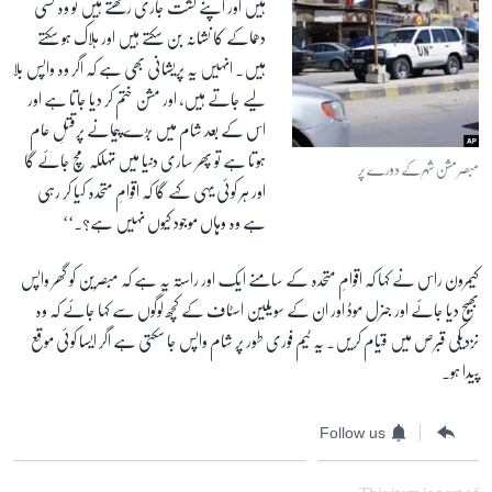
ہیں اور اپنے گشت جاری رکھتے ہیں تو وہ کسی
دھماکے کا نشانہ بن سکتے ہیں اور ہلاک ہو سکتے
ہیں۔ انہیں یہ پریشانی بھی ہے کہ اگر وہ واپس بلا
لیے جاتے ہیں، اور مشن ختم کر دیا جاتا ہے اور
اس کے بعد شام میں بڑے پیمانے پرقتلِ عام
ہوتا ہے تو پھر ساری دنیا میں تہلکہ مچ جائے گا
مبصر مشن شہر کے دورے پر
اور ہر کوئی یہی کہے گا کہ اقوامِ متحدہ کیا کر رہی
ہے وہ وہاں موجود کیوں نہیں ہے؟۔‘‘
کیمرون راس نے کہا کہ اقوامِ متحدہ کے سامنے ایک اور راستہ یہ ہے کہ مبصرین کو گھر واپس
بھیج دیا جائے اور جنرل موڈ اور ان کے سویلین اسٹاف کے کچھ لوگوں سے کہا جائے کہ وہ
نزدیکی قبرص میں قیام کریں۔ یہ ٹیم فوری طور پر شام واپس جا سکتی ہے اگر ایسا کوئی موقع
پیدا ہو۔
Follow us