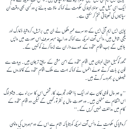
ایک ای میل میں سوئٹزرلینڈ کی حکومت نے کہا کہ حالات بدلنے پر وہ کسی بھی وقت ان
سپاہیوں کی تعیناتی ختم کر سکتی ہے۔
یواین ایس ایم آئی ایس کے دوسرے ممبر ملکوں نے جن میں برازیل، کروشیا، ڈنمارک اور
فیجی شامل ہیں، وائس آف امریکہ سے کہا کہ وہ اپنے مبصر صرف اس صورت میں واپس
بلائیں گے جب اقوامِ متحدہ کے عہدے دار ان سے ایسا کرنے کو کہیں گے۔
تیمور گوکسیل جنوبی لبنان میں اقوامِ متحدہ کے امن مشن کے سابق ترجمان ہیں۔ بیروت سے
فون پر بات کرتے ہوئے انھوں نے کہا کہ بہت سے ملک اقوامِ متحدہ کے کمانڈروں کے
فیصلوں پر بھروسہ کرتے ہیں۔
’’یہ بہر حال فوجی کمان ہے اور ایک با اعتماد، تجربے کار شخص اس کا سربراہ ہے۔ بیشتر لوگ
اس انتظام سے مطمئن ہیں۔ وہ صورتِ حال پر نظر تو رکھیں گے لیکن وہ اقوامِ متحدہ کے
کام میں مداخلت نہیں کریں گے۔‘‘
کروشیا کی حکومت نے وائس آف امریکہ کو بتایا کہ شام سے اس کے دو مبصروں کی واپسی