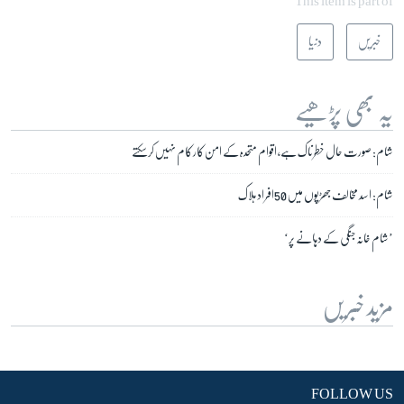
This item is part of
خبریں
دنیا
یہ بھی پڑھیے
شام: صورت حال خطرناک ہے، اقوام متحدہ کے امن کار کام نہیں کرسکتے
شام: اسد مخالف جھڑپوں میں 50افراد ہلاک
’شام خانہ جنگی کے دہانے پر‘
مزید خبریں
FOLLOW US