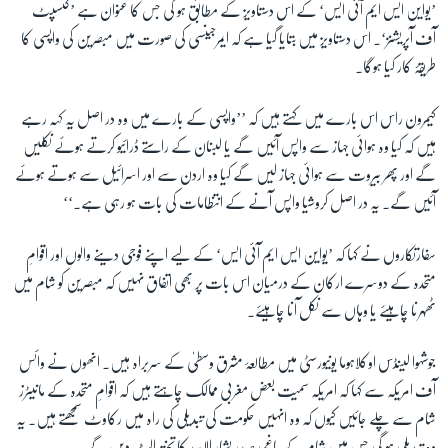
’یواین ایس ایم آئی ایس‘ کے اس دستاویز کے مطابق ہو گی جس کا عنوان ہے ’کنسپٹ
آف آپریشنز‘۔ اس دستاویز میں بتایا گیا ہے کہ ایمرجینسی کی صورت میں مبصرین کی واپسی کا
طریقۂ کار کیا ہوگا۔
کیمرون راس اس بارے میں کہتے ہیں کہ ’’واپسی کے بارے میں وہ در اصل یہ کہہ رہے
ہیں کہ کیا وہ ہوائی جہاز سے واپس آئیں گے یا لبنان کے راستے ڈرائیو کرتے ہوئے نکلیں
گے اور پھر بیروت سے ہوائی جہاز لیں گے کیا وہ اردن سے اور اسرائیل سے ہوتے ہوئے
آئیں گے۔ یہ در اصل کروشیا واپس آنے کے انتظامات کی بات ہو رہی ہے۔‘‘
سفارتکاروں نے کہا کہ ’یواین ایس ایم آئی ایس‘ کے لیے اپنے فوجی دینے والوں اور اقوامِ
متحدہ کے دوسرے ارکان کے درمیان اس بات پر بھی اتفاق نہیں کہ مبصرین کو شام میں
ٹھہرنا چاہیئے یا وہاں سے نکل آنا چاہیئے۔
جوشہوا لینڈس اوکلاہوما یونیورسٹی میں مطالعۂ مشرق وسطیٰ کے سربراہ ہیں۔ انھوں نے وائس
آف امریکہ سے کہا کہ امریکہ سمیت بعض مغربی ممالک چاہتے ہیں کہ اقوامِ متحدہ کے مانیٹرز
شام سے چلے جائیں کیوں کہ وہ انہیں حکومت کی تبدیلی کی راہ میں رکاوٹ سمجھتے ہیں۔ یہ
وہ تبدیلی ہو گی جس میں شام کے باغی صدر بشار الاسد کا تختہ الٹ دیں گے۔