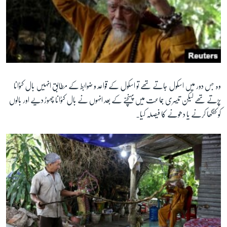
وہ جس دور میں اسکول جاتے تھے تو اسکول کے قواعد و ضوابط کے مطابق انہیں بال کٹوانا
پڑتے تھے لیکن تیسری جماعت میں پہنچنے کے بعد انہوں نے بال کٹوانا چھوڑ دیے اور بالوں
کو کنگھا کرنے یا دھونے کا فیصلہ کیا۔