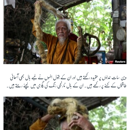
زبان
وین سات خداؤں پر عقیدہ رکھتے ہیں اور ان کے بقول انہوں نے لمبے بال بھی آسمانی
طاقتوں کے کہنے پر رکھے ہیں۔ ان کے بال نارنجی رنگ کی پگڑی میں لپٹے رہتے ہیں۔