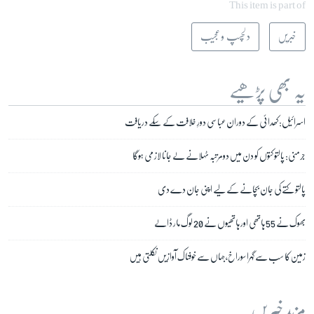
This item is part of
خبریں
دلچسپ و عجیب
یہ بھی پڑھیے
اسرائیل: کھدائی کے دوران عباسی دورِ خلافت کے سکے دریافت
جرمنی: پالتو کتوں کو دن میں دو مرتبہ ٹہلانے لے جانا لازمی ہوگا
پالتو کتے کی جان بچانے کے لیے اپنی جان دے دی
بھوک نے 55 ہاتھی اور ہاتھیوں نے 20 لوگ مار ڈالے
زمین کا سب سے گہرا سوراخ، جہاں سے خوفناک آوازیں نکلتی ہیں
مزید خبریں