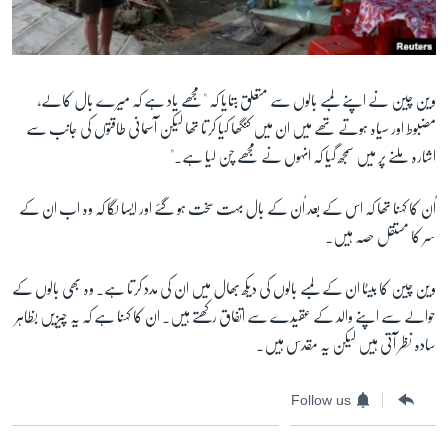
وین چین نے اپنے لمبے بالوں سے متعلق بتایا کہ "مجھے یاد ہے کہ میرے بال کالے،
مضبوط اور سیاہ ہوتے تھے میں ان میں کنگھا کیا کرتا تھا لیکن آسمانی طاقتوں کی جانب سے
اشارہ ملنے پر میں سمجھ گیا کہ انہوں نے مجھے چن لیا ہے۔"
اُن کا کہنا تھا کہ اس کے بعد اُن کے بال بہت سخت ہو گئے اور ایسا لگا کہ وہ اب ان کے
سر کا مستقل حصہ ہیں۔
وین چین کا بیٹا ان کے لمبے بالوں کی دیکھ بھال میں ان کی مدد کرتا ہے۔ وہ بھی بالوں کے
حوالے سے اپنے والد کے عقیدے سے اتفاق رکھتے ہیں۔ ان کا کہنا ہے کہ یہ چیزیں بظاہر
سادہ نظر آتی ہیں لیکن یہ مقدس ہیں۔
Follow us