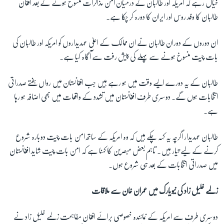
خیال رہے کہ امریکہ اور طالبان کے درمیان امن مذاکرات منسوخ ہونے کے بعد افغان
طالبان کا وفد روس اور ایران کا دورہ کر چکا ہے۔
ان دوروں کے دوران طالبان نے ان ممالک کے اعلیٰ عہدیداروں کو امریکہ اور طالبان کی
بات چیت منسوخ ہونے سے پہلے کی پیش رفت سے آگاہ کیا ہے۔
طالبان کے یہ دورے ایسے وقت میں ہو رہے ہیں جب افغانستان میں رواں ہفتے صدراتی
انتخابات ہوں گے۔ دوسری طرف افغانستان میں تشدد کے واقعات میں بھی اضافہ ہو رہا
ہے۔
طالبان عہدیدار اگرچہ یہ کہہ چکے ہیں کہ وہ امریکہ کے ساتھ امن بات چیت دوبارہ شروع
کرنے کے لیے تیار ہیں۔ تاہم بعض مبصرین کا کہنا ہے کہ امن بات چیت شاید افغانستان
میں صدراتی انتخابات کے بعد ہی شروع ہوں۔
زلمے خلیل زاد کی نیویارک میں عمران خان سے ملاقات
دوسری طرف سے امریکہ کے نمائندہ خصوصی برائے افغان مفاہمت زلمے خلیل زاد نے