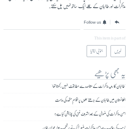
مذاکرات اور طالبان کے حملے ایک ساتھ نہیں چل سکتے۔
Follow us
This item is part of
خبریں
جنوبی ایشیا
یہ بھی پڑھیے
'طالبان کا رویہ مذاکرات کے مقاصد سے مطابقت نہیں رکھتا تھا'
افغانستان میں طالبان کے بڑھتے حملوں پر اقوامِ متحدہ کی مذمت
امن مذاکرات کی منسوخی کے بعد اشرف غنی کی پوزیشن کیا ہے؟
ٹرمپ کی جانب سے امن مذاکرات منسوخ کرنے پر تعجب ہوا: عمران خان