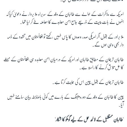
امریکہ سے مذاکرات کے حوالے سے طالبان کے وفد کے سربراہ ملا بردار نے دعویٰ کیا کہ
زبان
انہوں نے بات چیت کے ذریعے جامع امن معاہدے کا معاملہ طے کر لیا تھا۔
ملا برادر کے بقول اگر امریکی صدر وعدوں کا پاس نہیں رکھتے تو افغانستان میں تشدد کے ذمہ
دار بھی وہی ہوں گے۔
طالبان ترجمان کے مطابق طالبان اور امریکہ کے درمیان امن معاہدہ ہی افغانستان کے مسئلے
کا حل تلاش کرنے کا راستہ ہے۔
طالبان ترجمان کے بقول چین اس کی حمایت کرتا ہے۔
چین کا طالبان کے وفد کے دورہ بیجنگ کے بارے میں کوئی باضابطہ بیان سامنے نہیں
آیا۔
'طالبان مستقبل کے لائحہ عمل کے لیے گومکو کا شکار'