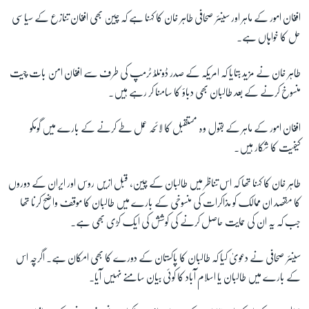
افغان امور کے ماہر اور سینئر صحافی طاہر خان کا کہنا ہے کہ چین بھی افغان تنازع کے سیاسی
حل کا خواہاں ہے۔
طاہر خان نے مزید بتایا کہ امریکہ کے صدر ڈونلڈ ٹرمپ کی طرف سے افغان امن بات چیت
منسوخ کرنے کے بعد طالبان بھی دباؤ کا سامنا کر رہے ہیں۔
افغان امور کے ماہر کے بقول وہ مستقبل کا لائحہ عمل طے کرنے کے بارے میں گومکو
کیفیت کا شکار ہیں۔
طاہر خان کا کہنا تھا کہ اس تناظر میں طالبان کے چین، قبل ازیں روس اور ایران کے دوروں
کا مقصد ان ممالک کو مذاکرات کی منسوخی کے بارے میں طالبان کا موقف واضح کرنا تھا
جب کہ یہ ان کی حمایت حاصل کرنے کی کوشش کی ایک کڑی بھی ہے۔
سینئر صحافی نے دعویٰ کیا کہ طالبان کا پاکستان کے دورے کا بھی امکان ہے۔ اگرچہ اس
کے بارے میں طالبان یا اسلام آباد کا کوئی بیان سامنے نہیں آیا۔