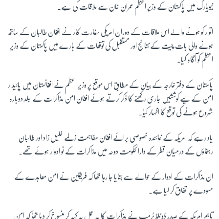
نیویارک میں پاکستان کے وزیر اعظم عمران خان سے ملاقات کی ہے۔
اتوار کو ہونے والے اس ملاقات کے دوران امریکی سفارت کار نے افغان طالبان کے ساتھ
ہونے والی بات چیت کے نتائج اور مستقبل کی توقعات کے بارے میں پاکستان کے وزیر
اعظم کو آگاہ کیا۔
پاکستان کے دفتر خارجہ کے بیان کے مطابق اس موقع پر وزیر اعظم نے افغانستان میں پائیدار
امن کے لیے کوششیں جاری رکھنے کا ذکر کرتے ہوئے افغان امن مذاکرات کے جلد دوبارہ
شروع ہونے کی توقع کا اظہار کیا۔
یاد رہے کہ امریکہ کے نمائندہ خصوصی برائے افغان مفاہمت زلمے خلیل زاد اور طالبان
رہنماؤں کے درمیان قطر کے دارالحکومت دوحہ میں مذاکرات کے نو ادوار ہوئے تھے۔
ان مذاکرات کے ادوار کے حوالے سے بتایا جا رہا تھا کہ فریقین نے امن معاہدے کے
مسودے پر اتفاق کر لیا ہے۔
تاہم امریکہ کے صدر ڈونلڈ ٹرمپ نے مذاکرات کا یہ عمل یہ کہہ کر منسوخ کر دیا تھا کہ امن