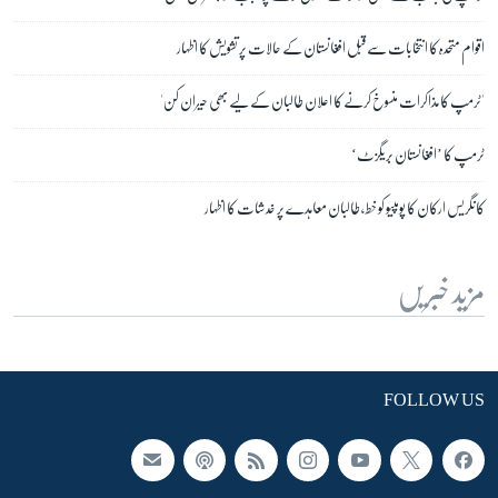
اقوام متحدہ کا انتخابات سے قبل افغانستان کے حالات پر تشویش کا اظہار
'ٹرمپ کا مذاکرات منسوخ کرنے کا اعلان طالبان کے لیے بھی حیران کن'
ٹرمپ کا ’افغانستان بریگزٹ‘
کانگریس ارکان کا پومپیو کو خط، طالبان معاہدے پر خدشات کا اظہار
مزید خبریں
FOLLOW US