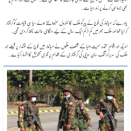
بھی ایسا ہی کرنے پر زور دیا ہے۔
زبان
یاد رہے کہ میانمار کی فوج نے پیر کو ملک کا کنٹرول سنبھالتے ہوئے سیاسی قیادت کو گرفتار
کر لیا تھا اور ملک بھر میں کم از کم ایک سال کے لیے ہنگامی حالت نافذ کر دی تھی۔
امریکہ اور اقوامِ متحدہ سمیت دنیا کے مختلف ملکوں نے میانمار میں فوج کے اقتدار پر قبضے اور
ملک کی سربراہ آنگ سان سوچی کی گرفتاری کے اقدام پر گہری تشویش کا اظہار کیا ہے۔