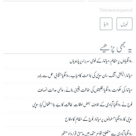
This item is part of
خبریں
دنیا
یہ بھی پڑھیے
روہنگیاؤں پر مظالم، میانمار کے فوجی سربراہ پر پابندیاں
میانمار الیکشن: آنگ سان سوچی کی جماعت کامیاب، روہنگیا انتخابی عمل سے باہر
میانمار کی حکومت روہنگیا اقلیتوں کی حفاظت یقینی بنائے: عالمی عدالتِ انصاف
فوج نے روہنگیا آبادی کے خلاف 'بعض اوقات' طاقت کا بے جا استعمال کیا: سوچی
سوچی کا روہنگیا مسلمانوں پر میانمار فوج کے مظالم کا دفاع
روہنگیا آبادی سے متعلق اقوام متحدہ میں مذمتی قرارداد منظور