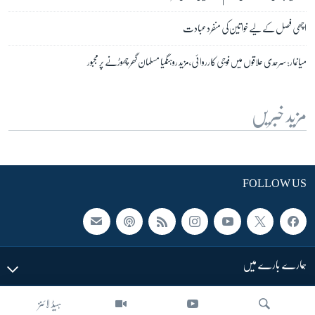
اچھی فصل کے لیے خواتین کی منفرد عبادت
میانمار: سرحدی علاقوں میں فوجی کارروائی، مزید روہنگیا مسلمان گھر چھوڑنے پر مجبور
مزید خبریں
FOLLOW US
ہمارے بارے میں
ہیڈ لائنز
LINKS