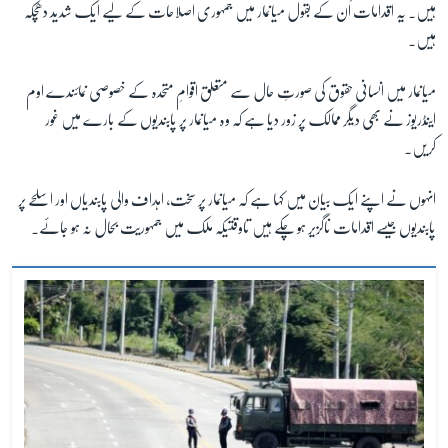
ہیں۔ یہ اقدامات اُن کے بقول میانمار میں جمہوری اصلاحات کے لیے ایک شدید دھچکہ
ہیں۔
میانمار میں انسانی حقوق کی صورتِ حال سے متعلق اقوامِ متحدہ کے خصوصی نمائندے اوم
اینڈریوز نے بھی دیگر ممالک پر زور دیا ہے کہ وہ میانمار پر پابندیوں کے بارے میں غور
کریں۔
انہوں نے اپنے ایک بیان میں کہا ہے کہ میانمار پر سخت، اہداف والی پابندیاں اور اسلحے پر
پابندیوں جیسے اقدامات ناگزیر ہو چکے ہیں تاوقتیکہ ملک میں جمہوریت بحال نہ ہو جائے۔