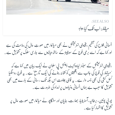
SEE ALSO:
میانمار: اب تک کیا ہوا؟
انسانی فلاح کی تنظیم ریفیوجی انٹرنیشنل نے بھی میانمار میں صورتِ حال کی مذمت کی ہے
اور کہا ہے کہ اسے برمی فوج کے سویلینز کے ساتھ دہائیوں سے جاری سلوک پر تشویش ہے۔
ریفیوجی انٹرنیشنل کے سینئر ایڈووکیٹ ڈینئل پی سلوان نے ایک بیان میں کہا ہے کہ
"میانمار کی فوج کی جانب سے اقلیتوں کو نشانہ بنانے کی ایک تاریخ ہے۔ یہ فوج روہنگیا
نسل کشی کی بھی ذمہ دار ہے۔ یہ فوجی بغاوت اس جگہ تک رسائی کے بارے میں بھی
تشویش کا سبب ہے جہاں انسانی بنیادوں پر امداد کی ضرورت ہے۔
یورپی یونین، برطانیہ، آسٹریلیا، بھارت، جاپان اور سنگاپور نے میانمار میں صورتِ حال پر
تشویش کا اظہار کیا ہے۔