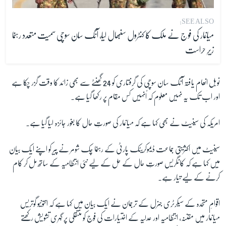
SEE ALSO:
میانمار کی فوج نے ملک کا کنٹرول سنبھال لیا، آنگ سان سوچی سمیت متعدد رہنما
زیرِ حراست
نوبل انعام یافتہ آنگ سان سوچی کی گرفتاری کو 24 گھنٹے سے بھی زائد کا وقت گزر چکا ہے
اور اب تک یہ نہیں معلوم کہ اُنہیں کس مقام پر رکھا گیا ہے۔
امریکہ کی سینیٹ نے بھی کہا ہے کہ میانمار کی صورتِ حال کا بغور جائزہ لیا گیا ہے۔
سینیٹ میں اکثریتی جماعت ڈیموکریٹک پارٹی کے رہنما چک شومر نے پیر کو اپنے ایک بیان
میں کہا ہے کہ کانگریس صورتِ حال کے حل کے لیے نئی انتظامیہ کے ساتھ مل کر کام
کرنے کے لیے تیار ہے۔
اقوامِ متحدہ کے سیکرٹری جنرل کے ترجمان نے ایک بیان میں کہا ہے کہ انتونیو گوتریس
میانمار میں مقننہ، انتظامیہ اور عدلیہ کے اختیارات کی فوج کو منتقلی پر گہری تشویش رکھتے