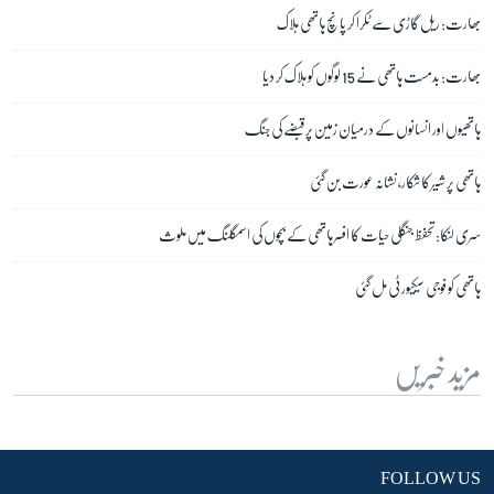
بھارت: ریل گاڑی سے ٹکرا کر پانچ ہاتھی ہلاک
بھارت: بدمست ہاتھی نے 15 لوگوں کو ہلاک کر دیا
ہاتھیوں اور انسانوں کے درمیان زمین پر قبضے کی جنگ
ہاتھی پر شیر کا شکار، نشانہ عورت بن گئی
سری لنکا: تحفظ جنگلی حیات کا افسر ہاتھی کے بچوں کی اسمگلنگ میں ملوث
ہاتھی کو فوجی سیکیورٹی مل گئی
مزید خبریں
FOLLOW US