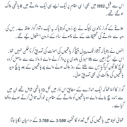
اس سے قبل
1992
میں بھی اسی مقام پر ایک ایسے ہی ایک حادثے میں
8
ہاتھی ہلاک
ہو گئے تھے۔
زبان
علاقے کے گورنر ناخورن نایوک نے رپورٹروں کو بتایا کہ یہ ایک دشوار گزار علاقہ ہے۔ جس کی
وجہ سے حادثے کی تحقیقات کے لئے چھوٹے سائز کے ڈرون استعمال کیے گئے۔
انہوں نے بتایا کہ آبشار تک پیدل پہنچ کر ہاتھیوں کی اموات کی تصدیق کرنا ممکن نہیں تھا۔
اس لیے سطح زمین سے
15
میٹر کی بلندی پر پرواز کرنے والے ڈرونز سے سے حاصل کردہ
فوٹیج کا تجزیہ کیا گیا جس سے ہفتے کے روز ہلاک ہونے والے چھ ہاتھیوں کے بعد پانچ مزید
ہاتھیوں کی ہلاکت کی بھی تصدیق ہوئی۔
گورنر کا کہنا تھا کہ ایک اندازے کے مطابق اس ڈار میں کل
13
ہاتھی شامل تھے جن میں
سے زندہ بچ جانے والے دو ہاتھیوں کو حادثے کے مقام پر خوراک تلاش کرتے ہوئے دیکھا
گیا ہے۔
تھائی لینڈ میں ہاتھیوں کی کل تعداد کا تخمینہ
3,500
سے
3,700
کے درمیان لگایا جاتا