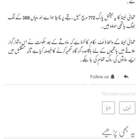
ہے۔
تھائی لینڈ کا یہ نیشنل پارک
772
مربع میل رقبے پر پھیلا ہوا ہے اور وہاں
300
کے لگ
بھگ ہاتھی موجود ہیں۔
تھائی لینڈ کے وائلڈ لائف حکام کا کہنا ہے کہ حادثے کے بعد حکومت نے اس دشوار گزار
علاقے میں ہاتھیوں کے لئے باقاعدہ گزرگاہ تعمیر کرنے کا فیصلہ کیا ہے تاکہ مستقبل میں
ایسے حادثوں کی روک تھام کی جا سکے۔
Follow us
This item is part of
خبریں
دنیا
یہ بھی پڑھیے