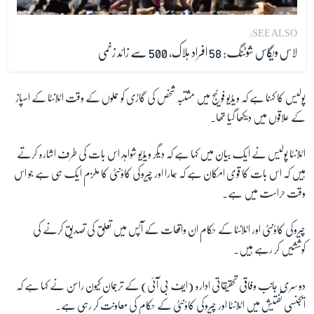
SEE ALSO:
لاس ویگاس شوٹنگ: 58 افراد ہلاک، 500 سے زائد زخمی
پولیس کا کہنا ہے کہ ویڈیو فوٹیج میں مشتبہ شخص کی گاڑی کو حملوں کے وقت اٹلانٹا کے اسپاز
کے علاقوں میں دیکھا گیا تھا۔
اٹلانٹا پولیس نے ایک بیان میں کہا ہے کہ دیگر ویڈیو شواہد اس بات کی طرف اشارہ کرتے
ہیں کہ اس بات کا قوی امکان ہے کہ ہمارا اور چیروکی کاؤنٹی کا ملزم ایک ہی ہے جو اس
وقت حراست میں ہے۔
چیروکی کاؤنٹی اور اٹلانٹا کے حکام ان واقعات کے آپس میں تعلق کی تصدیق کرنے کی
کوششیں کر رہے ہیں۔
دوسری جانب وفاقی تحقیقاتی ادارہ (ایف بی آئی) کے ترجمان کیون راسن نے کہا ہے کہ
ایجنسی تفتیش میں اٹلانٹا اور چیروکی کاؤنٹی کے حکام کی معاونت کر رہی ہے۔