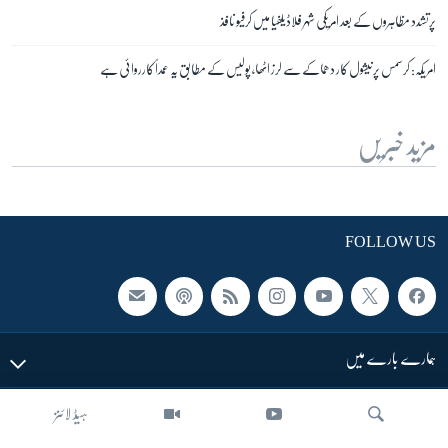
پرتشدد مظاہروں کے بعد امریکی شہر فلاڈیلفیا میں کرفیو نافذ
امریکہ: کرسمس پر نیشول کار دھماکے سے لرز اٹھا، پولیس کے مطابق یہ عمداً کارروائی ہے
مزید خبریں
FOLLOW US
ہمارے بارے میں
LINKS
ہیڈ لائنز