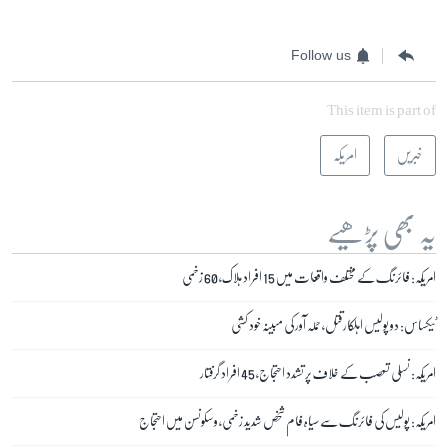
Follow us
This item is part of
خبریں
امریکہ
یہ بھی پڑھیے
امریکہ: فائرنگ کے مختلف واقعات میں 15 افراد ہلاک، 60 زخمی
ٹیکساس: دو پولیس اہلکار قتل، حملہ آور کی مبینہ خود کشی
امریکہ: نسلی تعصب کے خلاف پر تشدد احتجاج، 45 افراد گرفتار
امریکہ: پولیس کی فائرنگ سے سیاہ فام شخص شدید زخمی، وسکونسن میں احتجاج