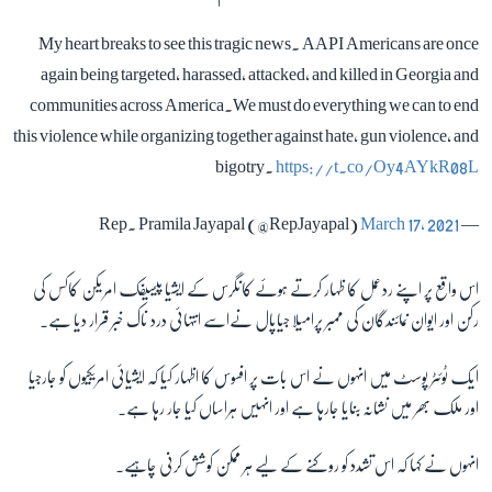
My heart breaks to see this tragic news. AAPI Americans are once
again being targeted, harassed, attacked, and killed in Georgia and
communities across America.We must do everything we can to end
this violence while organizing together against hate, gun violence, and
bigotry.
https://t.co/Oy4AYkR08L
March 17, 2021
— Rep. Pramila Jayapal (@RepJayapal)
اس واقع پر اپنے ردعمل کا ظہار کرتے ہوئے کانگرس کے ایشیا پیسیفک امریکن کاکس کی
رکن اور ایوان نمائندگان کی ممبر پرامیلا جیاپال نےاسے انتہائی درد ناک خبر قرار دیا ہے۔
ایک ٹوئٹر پوسٹ میں انہوں نے اس بات پر افسوس کا اظہار کیا کہ ایشیائی امریکیوں کو جارجیا
اور ملک بھر میں نشانہ بنایا جارہا ہے اور انہیں ہراساں کیا جار رہا ہے۔
انہوں نے کہا کہ اس تشدد کو روکنے کے لیے ہر ممکن کوشش کرنی چاہیے۔