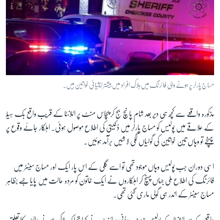
مساج پارلر پر ہونے والی فائرنگ میں ہلاک افراد میں بیشتر ایشیائی خواتین ہیں۔
مذکورہ واقعے سے کچھ ہی دیر بعد شام پانچ بج کر پچاس منٹ پر اٹلانٹا کے قریب واقع بک ہیڈ
کے علاقے میں پولیس کو مساج پارلر میں ڈکیتی کی اطلاع موصول ہوئی۔ اہلکار جائے وقوع پر
پہنچے تو وہاں تین خواتین کی گولیاں لگی لاشیں برآمد ہوئیں۔
اسی دوران جب پولیس وہاں موجود تھی تو اسے گلی کے اس پار ایک اور مساج سینٹر میں
فائرنگ کی اطلاع ملی جہاں پہنچ کر اہلکاروں نے ایک خاتون کو مردہ حالت میں پایا جسے بظاہر
مساج سینٹر کے اندر ہی گولی ماری گئی تھی۔