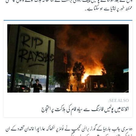
واقع کے بعد اٹلانٹا کے پولیس چیف روڈنی برائنٹ نے کہا تھا کہ ہلاک ہونے والوں کا تعلق
ممکنہ طور پر ایشیا سے ہو سکتا ہے۔
SEE ALSO:
اٹلانٹا میں پولیس فائرنگ سے سیاہ فام کی ہلاکت پر احتجاج
دوسری جانب جارجیا کے گورنر برائن کیمپ نے ٹوئٹر پر لکھا کہ ہمارا پورا خاندان تشدد کے ان