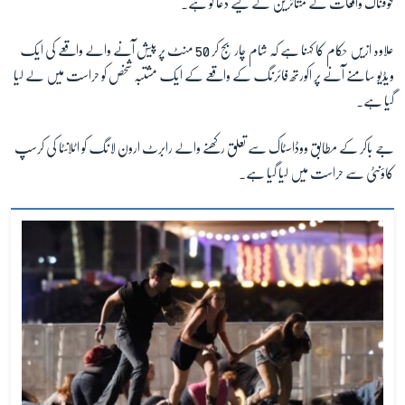
خوفناک واقعات کے متاثرین کے لیے دعا گو ہے۔
علاوہ ازیں حکام کا کہنا ہے کہ شام چار بج کر 50 منٹ پر پیش آنے والے واقعے کی ایک
ویڈیو سامنے آنے پر اکورتھ فائرنگ کے واقعے کے ایک مشتبہ شخص کو حراست میں لے لیا
گیا ہے۔
جے باکر کے مطابق ووڈاسٹاک سے تعلق رکھنے والے رابرٹ ارون لانگ کو اٹلانٹا کی کرسپ
کاؤنٹی سے حراست میں لیا گیا ہے۔