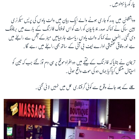
چار کوریا نژاد ہیں۔
زبان
وواشنگٹن میں بدھ کو جاری ہونے والے ایک بیان میں وائٹ ہاوس کی پریس سیکرٹری
جین ساکی نے کہا کہ صدر جو بائیڈن کو رات کو اس خوفناک فائرنگ کے بارے میں بریفنگ
دی گئی۔ انہوں نے کہا کہ وائٹ ہاوس ریاست جارجیامیں میئر کے آفس سے رابطے میں
ہے اور وفاقی تفتیشی ادارے ایف بی آئی کے ساتھ بھی رابطے میں رہے گا۔
ترجمان نے بتایا کہ فائرنگ کے نتیجے میں دو افراد موقع پر ہی دم توڑ گئے جب کہ تین کو
اسپتال منتقل کیا گیا جہاں دو کی موت واقع ہوئی۔
حملے کے بعد جائے وقوع سے کوئی گرفتاری عمل میں نہیں لائی گئی۔