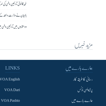
غیر قانونی تارکینِ وطن کی امر
بائیڈن نے وزارت داخلہ کے ل
دو عشروں میں تارکین وطن میں 10 کروڑ کا اضافہ، اکثریت کی منزل 
مزید خبریں
ہمارے بارے میں
LINKS
رسائی کا طریقہ کار
VOA English
پرائیویسی نوٹس
VOA Dari
ہمارے بارے میں
VOA Pashto