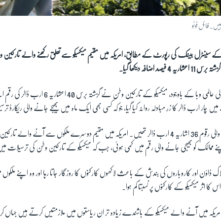
یں۔ فائل فوٹو
و کے سینٹرل بینک کی رپورٹ کے مطابق، امریکہ میں مقیم میکسیکو سے تعلق رکھنے والے تارکی
 فیصد اضافہ دیکھا گیا۔
کرونا وائرس سے پھیلنے والی عالمی وبا کے باوجود، میکسیکو کے تار
ں چار ارب ڈالر کا زرِ مبادلہ روانہ کیا گیا، جو کہ کسی بھی ایک ماہ میں بھیجے جانے والی ریکارڈ ت
2019 میں میکسیکو جانے والی رقوم 36 اشاریہ 4 ارب ڈالر تھیں۔ امریکہ میں مقیم دوسرے ملکوں سے آنے و
ک ڈاؤن اور کاروباروں کی بندش کے باعث لاکھوں کارکنوں کا روزگار جاتا رہا اور وہ اپنے ملکوں م
ا اثر میکسیکو کے کارکنوں پر نسبتاً کم ہوا۔
یکہ میں آنے والے میکسیکو کے باشندے زیادہ تر ان ریاستوں میں ملازمتیں کرتے ہیں جہاں کر