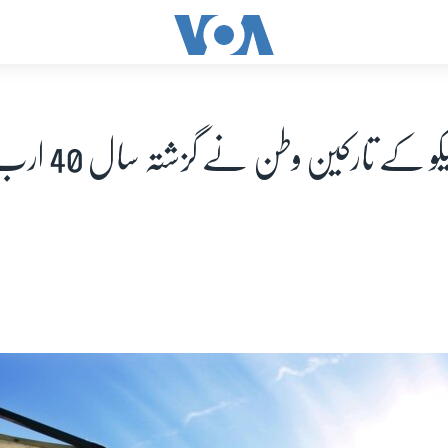
امریکہ: میکسیکو کے 