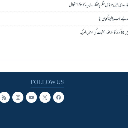
یکہ بدری میں موبائل فنگر پرنٹنگ ایپ کا مؤثر استعمال
یے ڈیب ہالینڈ کو چن لیا
امریکہ
FOLLOW US