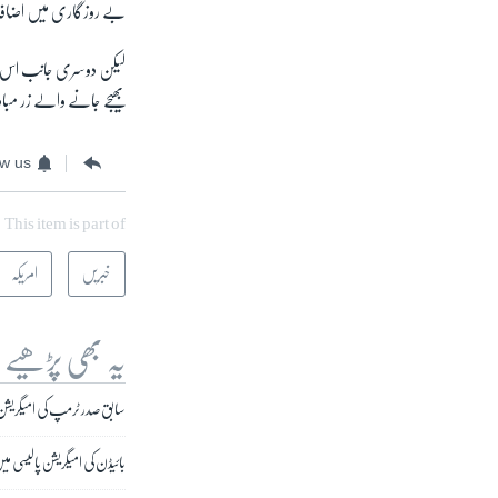
بے روزگاری میں اضافہ
لیکن دوسری جانب اس سال
بھیجے جانے والے زر مباد
ow us
This item is part of
خبریں
امریکہ
یہ بھی پڑھیے
سابق صدر ٹرمپ کی امیگریشن پا
بائیڈن کی امیگریشن پالیسی می