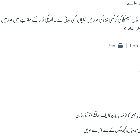
 ہوا ہے۔
 میکسیکو کی کرنسی پیسو کی قدر میں نمایاں کمی ہوئی ہے۔ امریکی ڈالر کے مقابلے میں قدر میں
لہ اضافہ ہوا۔
Print
Foll
لیسی کا خاتمہ، بائیڈن کا ایک اور ایگزیکٹو آرڈر جاری
ں تبدیلیاں، کچھ لوگوں کے لیے تاخیر سے ہوئیں