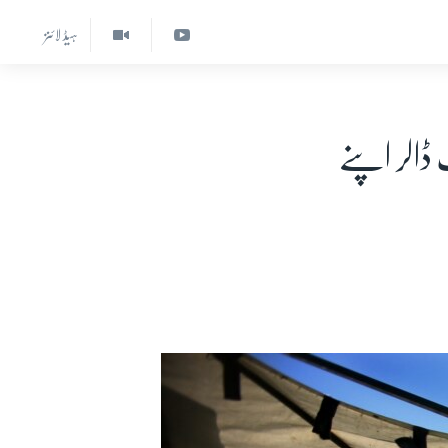
ہیڈ لائنز
تارکین وطن نے گزشتہ سال 40 ارب ڈالر اپنے