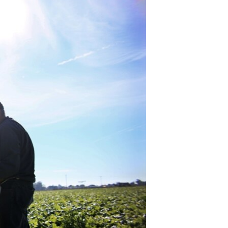
آرٹ
آزادیٔ صحافت
سائنس و ٹیکنالوجی
صحت
دلچسپ و عجیب
ویڈیوز
آڈیو
اسپیشل کوریج
اداریہ