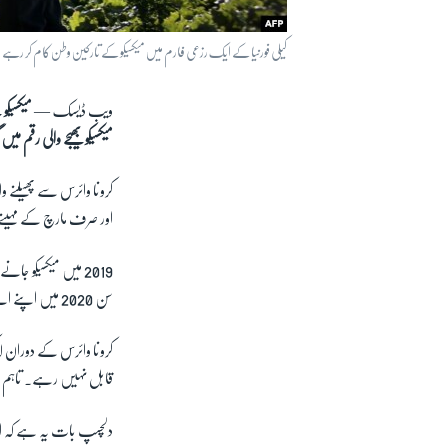
کیلی فورنیا کے ایک رزعی فارم میں میکسیکو کے تارکین وطن کام کر رہے ہ
ویب ڈیسک —
میکسیک
میکسیکو بھیجے والی رقم میں گزشتہ برس 11 اعشاریہ 4
اور صرف مارچ کے مہینے می
سن 2020 میں اپنے اپنے ممالک کو بھیجی جانے والی رقم میں کمی ہوئی، جب کہ میکسیکو کے تارکین وطن کی ترسیلات میں اضافہ ہوا۔
کرونا وائرس کے دوران لا
قابل نہیں رہے۔ تاہم اس ک
دلچسپ بات یہ ہے کہ امر