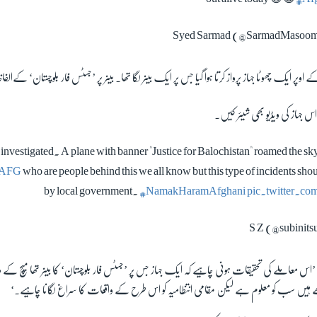
اوپر ایک چھوٹا جہاز پرواز کرتا ہوا گیا جس پر ایک بینر لگا تھا۔ بینر پر ’جسٹس فار بلوچستان‘ کےال
س جہاز کی ویڈیو بھی شیئر کیں۔
 investigated. A plane with banner "Justice for Balochistan" roamed the sky
AFG
who are people behind this we all know but this type of incidents shou
by local government.
#NamakHaramAfghani
pic.twitter.
 معاملے کی تحقیقات ہونی چاہیے کہ ایک جہاز جس پر ’جسٹس فار بلوچستان‘ کا بینر تھا میچ کے 
ھے ہیں سب کو معلوم ہے لیکن مقامی انتظامیہ کو اس طرح کے واقعات کا سراغ لگانا چاہیے۔‘