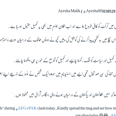
وں میں کرکٹ کو کافی فروغ ملا ہے اور اب افغان عوام میں بھی یہ کھیل مقبول ہو رہا ہے۔
میچ میں بدنظمی پیدا کرنے کی کوشش کی وہیں کچھ نے دونوں ممالک کے درمیان عزت و احترام ا
 کھیل اور سیاست کو الگ رکھنا چاہیے اور کھیل کو تفریح کے طور پر ہی دیکھنا چاہئے۔
 تناؤ کی سی صورتحال تھی ایسے میں اسٹیڈیم میں موجود ایک شخص نے ٹوئٹر کے ذریعے اپنے اہلخا
ہ ’میں افغانستان اور پاکستان کے درمیان ہونے والی ہنگامہ آرائی میں محفوظ ہوں۔'
fe’ during
#AFGvPAK
clash today.Kindly spread the msg and see how m
out alive today 😄😂
#Afg