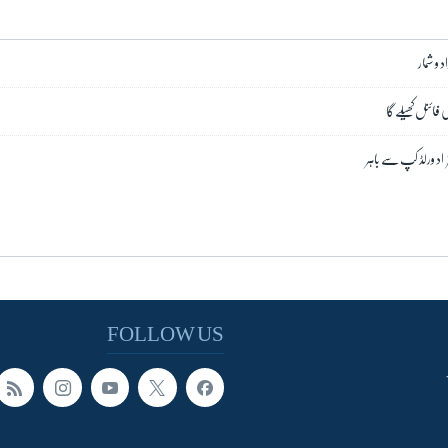
د و شمار
 فائنل کھیلے گا
زاد ورلڈ کپ سے باہر
FOLLOW US