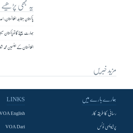
یہ بھی پڑھیے
پاکستان بمقابلہ افغانستان: اعدا
بھارت جیتے گا تو پاکستان سیمی
افغانستان کے بیٹسمین محمد شہ
مزید خبریں
ہمارے بارے میں
LINKS
رسائی کا طریقہ کار
VOA English
پرائیویسی نوٹس
VOA Dari