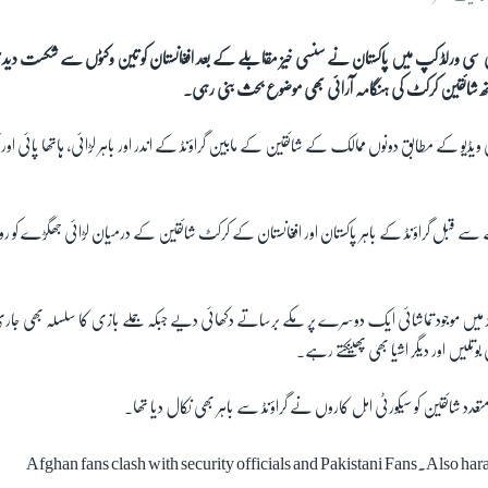
 سی ورلڈ کپ میں پاکستان نے سنسی خیز مقابلے کے بعد افغانستان کو تین وکٹوں سے شکست دید
شائقین کرکٹ کی ہنگامہ آرائی بھی موضوع بحث بنی رہی۔
ی ویڈیو کے مطابق دونوں ممالک کے شائقین کے مابین گراؤنڈ کے اندر اور باہر لڑائی، ہاتھا پائی ا
 سے قبل گراؤنڈ کے باہر پاکستان اور افغانستان کے کرکٹ شائقین کے درمیان لڑائی جھگڑے کو ر
ڈ میں موجود تماشائی ایک دوسرے پر مکے برساتے دکھائی دیے جبکہ جملے بازی کا سلسلہ بھی جار
تلیں اور دیگر اشیا بھی پھینکتے رہے۔
تعدد شائقین کو سیکورٹی اہل کاروں نے گراؤنڈ سے باہر بھی نکال دیا تھا۔
Afghan fans clash with security officials and Pakistani Fans.Also har