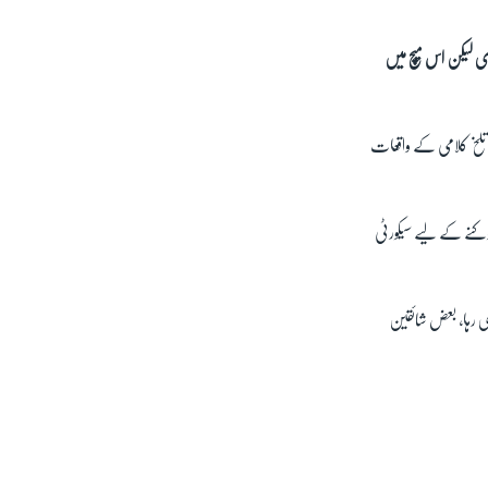
ی لیکن اس میچ میں
ور تلخ کلامی کے واقعات
وکنے کے لیے سیکورٹی
ی رہا، بعض شائقین