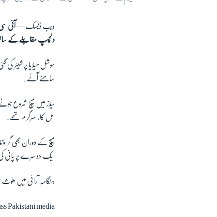
ویب ڈیسک —
آئی سی
دلچسپ مقابلے کے ساتھ 
سوشل میڈیا پر شیئر کی گئ
سامنے آئے۔
لیڈز میں میچ شروع ہونے
اہل کار سرگرم تھے۔
میچ کے دوران بھی گراؤن
ایک دوسرے پر پانی کی بو
ہنگامہ آرائی میں ملوث م
ass Pakistani media