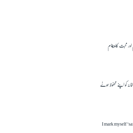
ور محبت کا پیغام
نہ کو اپنے محفوظ ہونے
I mark myself ‘sa