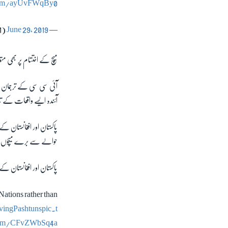
.com/ayUvFWqBy0
June 29, 2019
— Anas Saeed (@anussaeed1)
میچ کے اختتام پر بھی مت
آئی سی سی کے ترجمان ن
آئندہ ایسے واقعات کے 
پاکستان اور افغانستان 
حوالے سے برے میچوں
پاکستان اور افغانستان 
ations rather than
ingPashtuns
pic.t
com/CFvZWbSq4a