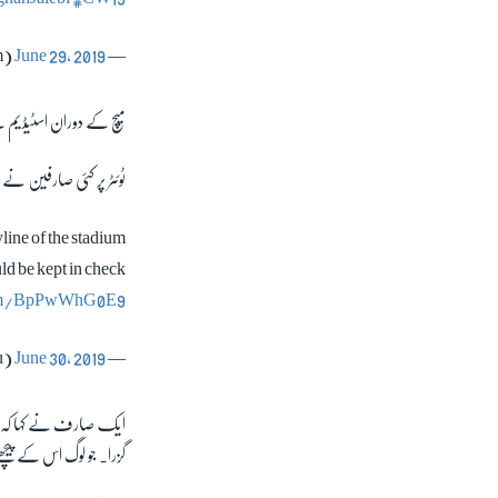
June 29, 2019
— Syed Sarmad (@SarmadMasoom)
میچ کے دوران اسٹیڈیم کے 
ٹوئٹر پر کئی صارفین نے ا
line of the stadium
ld be kept in check
com/BpPwWhG0E9
June 30, 2019
— S Z (@subinitsu)
ایک صارف نے کہا کہ ’اس
گزرا۔ جو لوگ اس کے پیچ