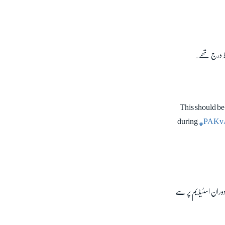
فاظ درج تھے۔
This should be
during
#PAKv
دوران اسٹیڈیم پر سے