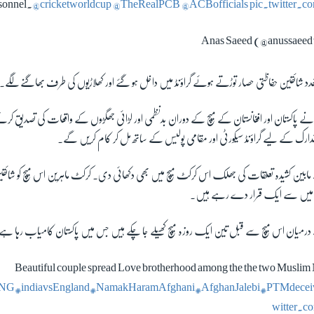
sonnel.
@cricketworldcup
@TheRealPCB
@ACBofficials
pic.twitter
عدد شائقین حفاظتی حصار توڑتے ہوئے گراؤنڈ میں داخل ہو گئے اور کھلاڑیوں کی طرف بھاگنے لگے۔
ے پاکستان اور افغانستان کے میچ کے دوران بدنظمی اور لڑائی جھگڑوں کے واقعات کی تصدیق کرت
تدارک کے لیے گراؤنڈ سیکورٹی اور مقامی پولیس کے ساتھ مل کر کام کریں گے۔
کے مابین کشیدہ تعلقات کی جھلک اس کرکٹ میچ میں بھی دکھائی دی۔ کرکٹ ماہرین اس میچ کو ش
 میں سے ایک قرار دے رہے ہیں۔
کے درمیان اس میچ سے قبل تین ایک روزہ میچ کھیلے جا چکے ہیں جس میں پاکستان کامیاب رہا ہے
Beautiful couple spread Love brotherhood among the the two Muslim N
ENG
#indiavsEngland
#NamakHaramAfghani
#AfghanJalebi
#PTMdeceiv
witter.