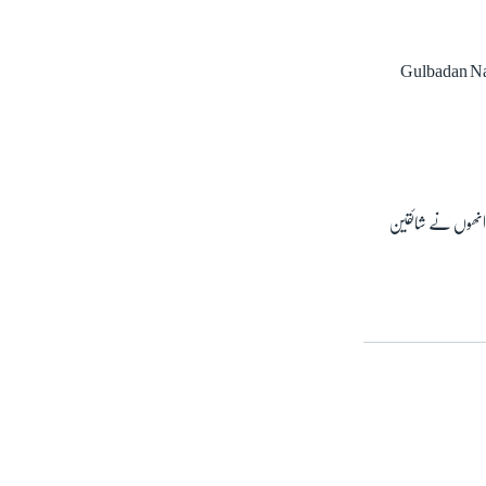
Gulbadan Naib 
 انھوں نے شائقین