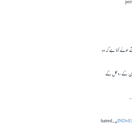
per
ے ہوئے کہا ہے کہ وہ
ائقین کے ردعمل کے
۔
hatred.
#INDv