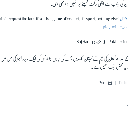
ستان کی جانب سے اچھی کرکٹ کھیلنے پر انھیں داد بھی دی۔
"I request the fans it's only a game of cricket, it's sport, nothing else"
#P
pic.twitter
د افغانستان کی ٹیم کے کپتان گلبدین نائب کی پریس کانفرنس کی ایک ویڈیو شیئر کی جس میں
ہ یہ محض ایک کھیل ہے۔
Print
Foll