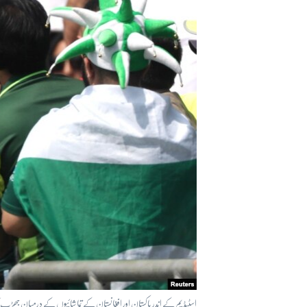
آرٹ
آزادیٔ صحافت
سائنس و ٹیکنالوجی
صحت
دلچسپ و عجیب
ویڈیوز
آڈیو
اسپیشل کوریج
اداریہ
اسٹیڈیم کے اندر پاکستان اور افغانستان کے تماشائیوں کے درمیان جھڑپ 