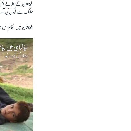
بلوچستان کے علاقے چمن 
ممالک سے لوگوں کی آمد 
بلوچستان میں حکام اس خدش
کیا کراچی میں رہ
by
وائس آف امریکہ