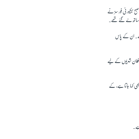
ح سیکیورٹی فورسز نے
ار ساتھ لے گئے تھے۔
تھے۔ ان کے پاس
px
width
افغان شہریوں کے لیے
بھی کہا جاتا ہے، کے