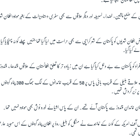
 افغانستان بھیجا گیا ہے۔
 کے ضلع پشین، خضدار، لسبیلہ اور دیگر علاقوں سے بھی سفری دستاویزات کے بغیر موجود افغان شہ
فغان شہریوں کو پاکستان کے شہر کراچی سے بھی حراست میں لیا گیا تھا جنہیں پہلے کوئٹہ پہنچایا گی
لے کیا گیا۔
فراد کو پاکستان سے بے دخل کیا گیا ہے ان میں زیادہ تر کا تعلق افغانستان کے علاقوں قندھار، قن
دو روز قبل تک کوئٹہ کے علاقے بلیلی کے ق
ر زیرِ گردش تھیں۔
ان خاندان قندوز سے پاکستان آئے تھے۔ ان کے پاس اشیائے خورو نوش بھی موجود نہیں تھا۔
ف امریکہ کے کوئٹہ کے نمائندے نے منگل کو بلیلی روڈ پر افغان پناہ گزینوں کے اس مبینہ ع
چکی تھی۔