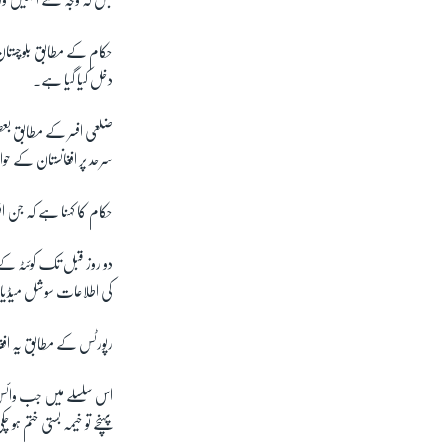
جس کہ وجہ سے انہیں واپس
حکام کے مطابق بلوچستان
دخل کیا گیا ہے۔
ضلعی افسر کے مطابق بعض ا
سرحد پر افغانستان کے حوا
حکام کا کہنا ہے کہ جن ا
کی اطلاعات سوشل میڈیا پ
رپورٹس کے مطابق یہ افغ
اس سلسلے میں جب وائس آ
پہنچے تو خیمہ بستی ختم ہو 