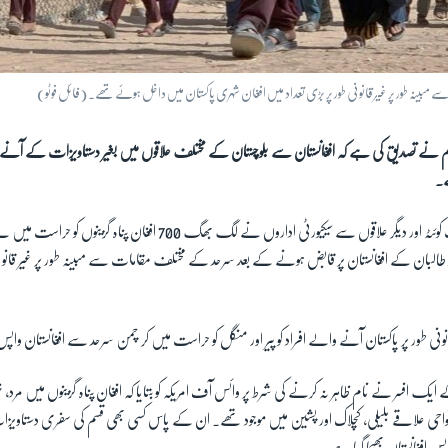
ینہ طور پر غیر قانونی طور پر بڑی تعداد میں افغان شہری پاکستان میں داخل ہوئے تھے۔ (فائل فوٹو)
م نے تصدیق کی ہے کہ افغانستان سے بلوچستان کے مختلف علاقوں میں بغیر دستاویزات کے آنے و
ے۔
بلوچستان کے دارالحکومت کوئٹہ اور دیگر علاقوں سے سیکیورٹی اداروں نے لگ بھگ 700 
 طالبان کے افغانستان پر قابض ہونے کے بعد سرحد کے مختلف مقامات سے مبینہ طور پر غیر قانونی
انونی طور پر پاکستان آنے والے افراد کو پیر اور منگل کو حراست میں کر چمن سرحد سے افغانستان واپس
ے ایک افسر نے نام ظاہر نہ کرنے کی شرط پر وائس آف امریکہ کو بتایا کہ افغان پناہ گزینوں میں مرد،
 نواحی علاقے بلیلی، کچلاک اور پشین میں موجود تھے۔ ان کے پاس کسی بھی قسم کی سفری دستاویز