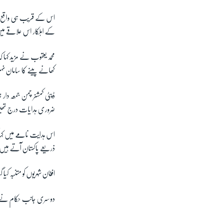
اس کے قریب ہی واقع ایک
کے اہلکار اس علاقے میں 
محمد یعقوب نے مزید کہا
کھانے پینے کا سامان نہی
ڈپٹی کمشنر چمن جمعہ دا
ضروری ہدایات درج تھ
اس ہدایت نامے میں کہا گ
ذریعے پاکستان آتے ہیں
افغان شہریوں کو متنبہ کیا
دوسری جانب حکام نے اس بات کی تصدیق