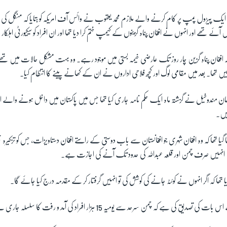
 پیڑول پمپ پر کام کرنے والے ملازم محمد یعقوب نے وائس آف امریکہ کو بتایا کہ منگل کی صب
آئے تھے اور انہوں نے افغان پناہ گزینوں کے کیمپ ختم کرا دیا تھا اور ان افراد کو سیکیورٹی اہلک
 کہ افغان پناہ گزین چار روز تک عارضی خیمہ بستی میں موجود رہے۔ وہ بہت مشکل حالات میں 
ں تھا۔ بعد میں مقامی لوگ اور کچھ فلاحی اداروں نے ان کے کھانے پینے کا انتظام کیا۔
ر خان مندوخیل نے گزشتہ ماہ ایک حکم نامہ جاری کیا تھا جس میں پاکستان میں داخل ہونے والے 
یں۔
یا تھا کہ وہ افغان شہری جو افغانستان سے باب دوستی کے راستے افغان دستاویزات، جس کو تزکیرہ 
 انہیں صرف چمن اور قلعہ عبداللہ کی حدود تک آنے کی اجازت ہے۔
 گیا تھا کہ اگر انہوں نے کوئٹہ جانے کی کوشش کی تو انہیں گرفتار کر کے مقدمہ درج کیا جائے گا۔
 کی ہے کہ چمن سرحد سے یومیہ 15 ہزار افراد کی آمد و رفت کا سلسلہ جاری ہے۔