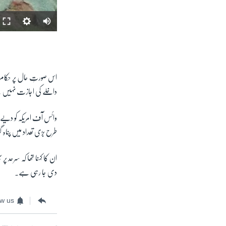
اس صورتِ حال پر حکام کا
داخلے کی اجازت نہیں
طرح بڑی تعداد میں پناہ
ان کا کہنا تھا کہ سرحد 
دی جا رہی ہے۔
ow us