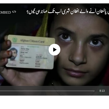
یں پاکستان آنے والے افغان شہری اب تک مہاجر ہی کیوں؟
EMBED
No media source currently available
8:13
EMBED