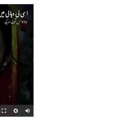
اسی کی دہائى م
by
وائس آف امریکہ