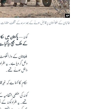
طالبان کے افغانستان پر قابض ہونے کے بعد سرحد کے مختلف مقامات سے مب
کوئٹہ —
پاکستان میں حکا
کے ملک بھیج دیا گیا ہ
دخل کر دیا ہے۔ یہ افراد
داخل ہوئے تھے۔
حکام کا کہنا ہے کہ غیر ق
کوئٹہ کی ضلعی انتظامیہ ک
تھے۔ یہ افراد کوئٹہ کے