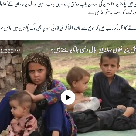
میں پاکستان افغانستان کی سرحد پر بابِ دوستی پر دوسری جانب اسپن بولدک پر طالبان کے کنٹر
و رفت کا سلسلہ بدستور جاری ہے۔
ے کا اظہار کر رہے ہیں کہ موقع سے فائدہ اُٹھا کر غیر قانونی طور پر بھی لوگ پاکستان میں داخل ہو
ائش پذیر افغان مہاجرین آبائی وطن جانا چاہتے ہیں؟
EMBED
No media source currently available