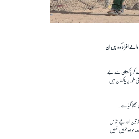
الے افراد کو واپس ان
افغان پناہ گزینوں کو حراست میں لے کر پاکستان سے بے
 طور پر پاکستان میں
 بھیجا گیا ہے۔
 خواتین اور بچے شامل
ات موجود نہیں تھیں