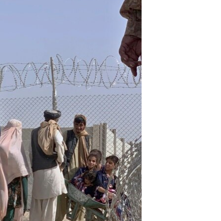
آرٹ
آزادیٔ صحافت
سائنس و ٹیکنالوجی
صحت
دلچسپ و عجیب
ویڈیوز
آڈیو
اسپیشل کوریج
اداریہ