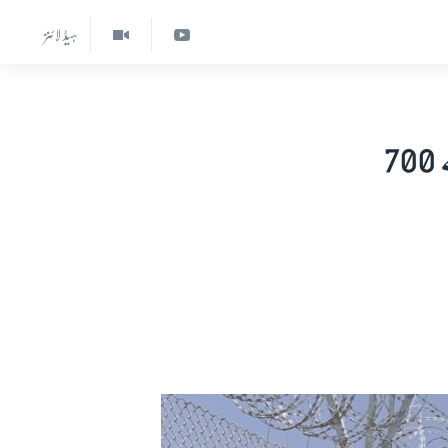
ہیڈ لائنز
بلوچستان: بغیر دستاویزات پاکستان میں داخل ہونے والے 700