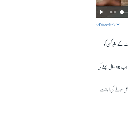
0:00
Direct link
SHARE
ت کے بغیر کسی کو
وائس آف امریکہ کو دیے گئے ایک حالیہ انٹرویو میں بلوچستان کے وزیرِ داخلہ ضیا اللہ لانگو کا کہنا تھا کہ اب وہ دور نہیں ہے جب 40 سال پہلے کی
px
width
 داخل ہونے کی اجازت