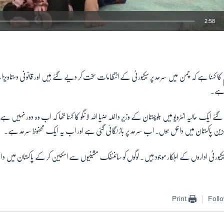
2:58
EMBED
 کہنا ہے کہ چمن میں سرحد پر سیکیورٹی کے انتظامات سخت کر دیے گئے ہیں اور قانونی دستاویزا
 ہے۔
 گزین پاکستان میں داخل ہوں۔ اب سرحد پر باڑ لگائی گئی ہے اور اب یہ ایک محفوظ سرحد ہے۔
پر سیکیورٹی اداروں کے اہلکار موجود ہیں۔ لوگوں کو سائنٹفک مشینیوں سے اسکین کر کے پاکستان میں
Print
Foll