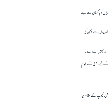
ریوں کو پاکستان سے بے
ا اور یہاں سے چمن کی
دوز اور کابل سے ہے۔
ریب بائی پاس پر 50 کے قریب خاندانوں کے لگ بھگ 300 پناہ گزینوں کے خیمہ بستی کے قیام
ارضی کیمپ کے مقام پر