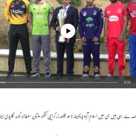
No media source currently available
0:33
EMBED
 لے رہی ہیں جن میں اسلام آباد یونائیٹڈ، لاہور قلندرز، کراچی کنگز، ملتان سلطانز، کوئٹہ گلیڈی ایٹر