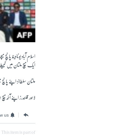
اسلام آباد یونائیٹڈ پانچ م
ایک میچ ملتان میں کھیل
ملتان سلطانز اپنے پانچ م
لاہور قلندرز اپنے آٹھ میچ
ow us
This item is part of