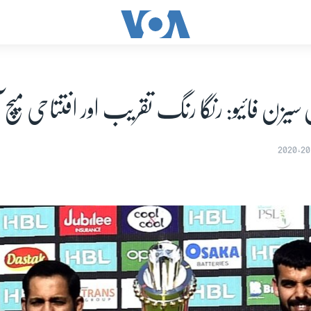
یزن فائیو: رنگا رنگ تقریب اور افتتاحی میچ آ