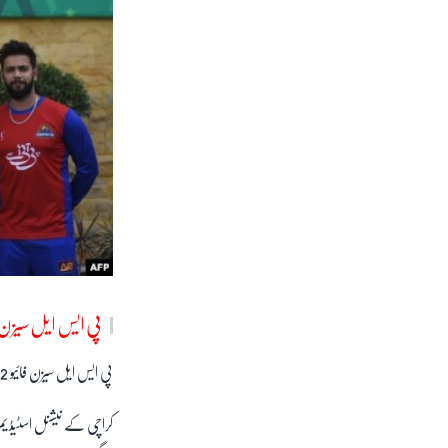
پی ایس ایل سیزن ف
پی ایس ایل سیزن فائیو 32 روز تک جاری رہے گا جس کے دوران مجموعی طور پر 34 میچز کھیلے جائیں گے۔