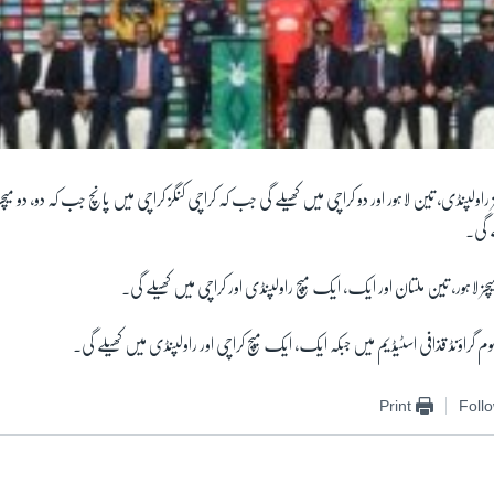
یچز راولپنڈی، تین لاہور اور دو کراچی میں کھیلے گی جب کہ کراچی کنگز کراچی میں پانچ جب کہ دو، دو میچز
ے گی۔
یچز لاہور، تین ملتان اور ایک، ایک میچ راولپنڈی اور کراچی میں کھیلے گی۔
 ہوم گراؤنڈ قذافی اسٹیڈیم میں جبکہ ایک، ایک میچ کراچی اور راولپنڈی میں کھیلے گی۔
Print
Foll