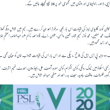
 راولپنڈی اور ملتان میں مجموعی طور پر 34 میچز کھیلے جائیں گے۔
پئن کوئٹہ گلیڈی ایٹرز کی قیادت اس بار بھی سرفراز احمد ہی کر رہے ہیں۔ ٹیم میں شامل دیگر کھلا
گ، محمد حسنین، محمد نواز، نسیم شاہ، شین واٹسن، جیسن رائے، فواد احمد، ٹائم ملز، عبدالناصر، اعظم 
 اور زاہد محمود ہیں۔
 تک دو مرتبہ پی ایس ایل کی فاتح رہ چکی ہے اور اس بار اس کی قیادت شاداب خان کو سونپی گئی 
اسلام آباد یونائیٹڈ کے 18 رکنی اسکواڈ میں لیوک رونکی، کولن انگرام، کولن منرو، آصف علی، ڈیوڈ ملان، احمد بٹ، فہیم
گوہر، فلسالٹ، عاقف جاوید، سیف بدر، احمد اور صفی عبداللہ شامل ہیں۔