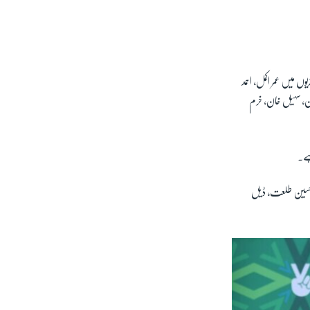
px
width
ڑیوں میں
عمر اکمل، احمد
خان، سہیل خان، خرم
ہے۔
 اشرف، حسین طلعت، ڈیل