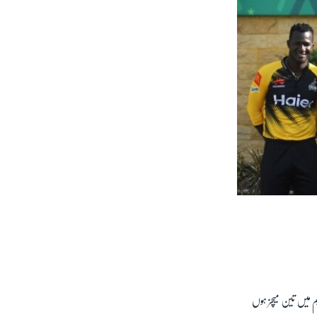
لتان کرکٹ اسٹیڈیم میں تین میچز ہوں