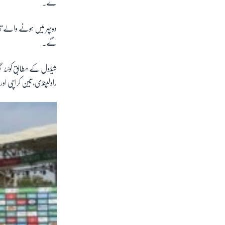
گے۔
گے۔
شیڈول کے مطابق کوئٹہ گلی
راولپنڈی، تین کراچی اور