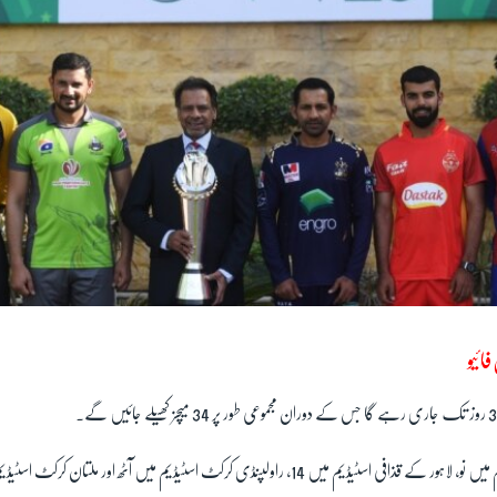
ائیو
کراچی کے نیشنل اسٹیڈیم میں نو، لاہور کے قذافی اسٹیڈیم میں 14، راولپنڈی کرکٹ اسٹیڈیم میں آٹھ اور م