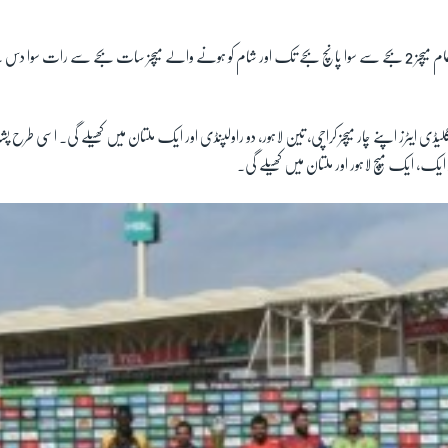
دوپہر میں ہونے والے تمام میچز 2 بجے سے سوا پانچ بجے تک اور شام کو ہونے والے میچز سات بجے سے رات سو
ڈی ایٹرز اپنے چار میچز کراچی، تین لاہور، دو راولپنڈی اور ایک ملتان میں کھیلے گی۔ اسی طرح پشاور
 ایک، ایک میچ لاہور اور ملتان میں کھیلے گی۔