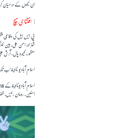
ان ٹیموں کے درمیان کراچی، لاہور،
افتتاحی میچ
پی ایس ایل کی دفاعی چیم
شہزاد، احسن علی، بین کٹن
منظور، کیمرو پال، آرش علی
اسلام آباد یو نائیٹڈ اب
اسٹین، رومان رئیس، ظفر 