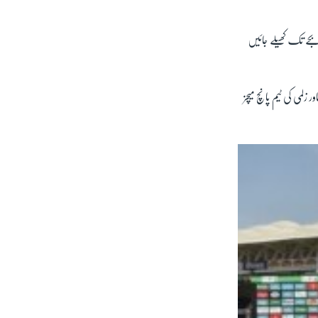
ا دس بجے تک کھیلے جائیں
 زلمی کی ٹیم پانچ میچز