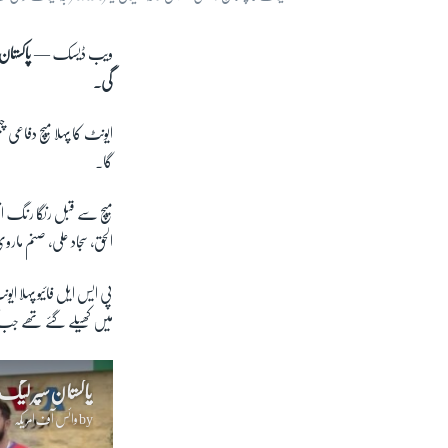
ویب ڈیسک —
پاکستان
گی۔
ایونٹ کا پہلا میچ دفاعی چ
گا۔
الحق، سجاد علی، صنم مارو
پی ایس ایل فائیو پہلا 
میں کھیلے گئے تھے جب ک
پاکستان سپر لیگ ک
by
وائس آف امریکہ