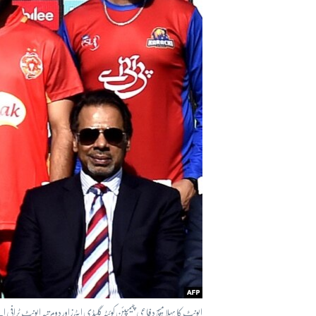
آرٹ
آزادیٔ صحافت
سائنس و ٹیکنالوجی
صحت
دلچسپ و عجیب
ویڈیوز
آڈیو
اسپیشل کوریج
اداریہ
ایونٹ کا پہلا میچ دفاعی چیمپئن کوئٹہ گلیڈی ایٹرز اور دو مرتبہ ایونٹ ٹراف