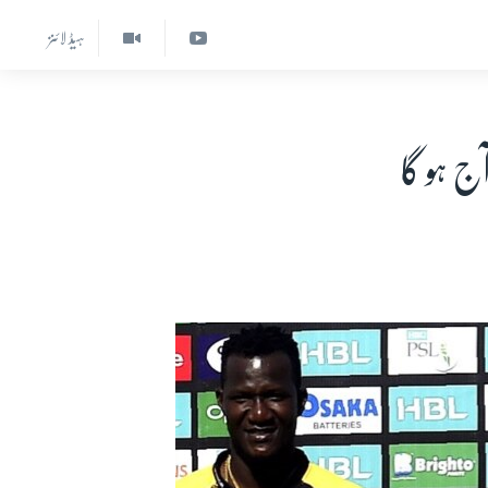
ہیڈ لائنز
ج ہو گا