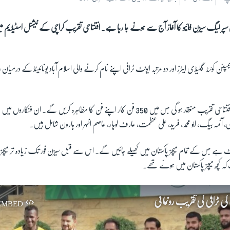
 سپر لیگ سیزن فائیو کا آغاز آج سے ہونے جا رہا ہے۔ افتتاحی تقریب کراچی کے نیشنل اسٹیڈیم
یمپئن کوئٹہ گلیڈی ایٹرز اور دو مرتبہ ایونٹ ٹرافی اپنے نام کرنے والی اسلام آباد یونائیٹڈ کے درمیان
ر
میچ سے قبل رنگا رنگ افتتاحی تقریب منعقد ہو گی جس میں 350 فن کار اپنے فن کا مظاہرہ کریں گے۔ 
ی، آئمہ بیگ، ابو محمد، فرید، علی عظمت، عارف لوہار، عاصم اظہر اور ہارون شامل ہیں۔
ایونٹ ہے جس کے تمام میچز پاکستان میں کھیلے جائیں گے۔ اس سے قبل سیزن فور تک زیادہ تر میچز
ہ کچھ میچز پاکستان میں ہوئے تھے۔
ی ٹرافی کی تقریبِ رونمائی
EMBED