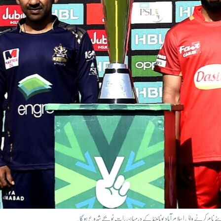
ی اپنے نام کرنے والی اسلام آباد یونائیٹڈ کے درمیان رات نو بجے شروع ہو گا۔