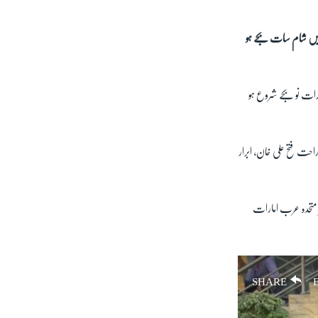
 میں شام سات بجے ہو
ات نو بجے شروع ہو
ان فنکاروں میں راحت فتح علی خان، ابرار
 متحدہ عرب امارات
SHARE