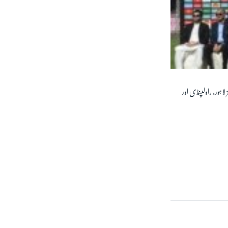
 لاہور، راولپنڈی اور