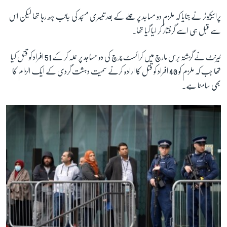
پراسیکیوٹر نے بتایا کہ ملزم دو مساجد پر حملے کے بعد تیسری مسجد کی جانب بڑھ رہا تھا لیکن اس
سے قبل ہی اسے گرفتار کر لیا گیا تھا۔
زبان
ٹیرنٹ نے گزشتہ برس مارچ میں کرائسٹ چرچ کی دو مساجد پر حملہ کر کے 51 افراد کو قتل کیا
تھا جب کہ ملزم کو 40 افراد کو قتل کا ارادہ کرنے سمیت دہشت گردی کے ایک الزام کا
بھی سامنا ہے۔