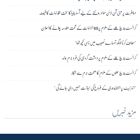
منافرت پر مبنی آن لائن مواد روکنے کے لیے آسٹریلیا کا سخت اقدامات کا فیصلہ
کرائسٹ چرچ حملے کے ملزم پر 89 الزامات کے تحت مقدمہ چلانے کا اعلان
’معاف کرنا لوگو، تمہارے نصیب میں یہی کچھ تھا‘
کرائسٹ چرچ حملے کے ملزم پر دہشت گردی کی فردِ جرم عائد
کرائسٹ چرچ حملوں کے ملزم کا صحتِ جرم سے انکار
’انٹرنیٹ پر انتہا پسندی کے فروغ کی اجازت نہیں دی جائے گی‘
مزید خبریں