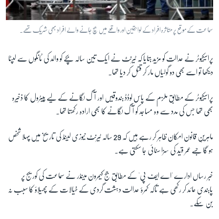
سماعت کے موقع پر متاثرہ افراد کے لواحقین اور واقعے میں بچ جانے والے افراد بھی شریک تھے۔
پراسیکیوٹر نے عدالت کو مزید بتایا کہ ٹیرنٹ نے ایک تین سالہ بچے کو والد کی ٹانگوں سے لپٹا
دیکھا تو اسے بھی دو گولیاں مار کر قتل کر دیا تھا۔
پراسیکیوٹر کے مطابق ملزم کے پاس لوڈڈ بندوقیں اور آگ لگانے کے لیے پیٹرول کا ذخیرہ
بھی تھا جس کی مدد سے وہ مساجد کو آگ لگانے کا بھی ارادہ رکھتا تھا۔
ماہرینِ قانون امکان ظاہر کر رہے ہیں کہ 29 سالہ ٹیرنٹ نیوزی لینڈ کی تاریخ میں پہلا شخص
ہو گا جسے عمر قید کی سزا سنائی جا سکتی ہے۔
خبر رساں ادارے 'اے ایف پی' کے مطابق جج کیمرون مینڈر نے سماعت کی کوریج پر
پابندی عائد کر رکھی ہے تاکہ کمرۂ عدالت دہشت گردی کے خیالات کے پھیلاؤ کا سبب نہ
بن سکے۔