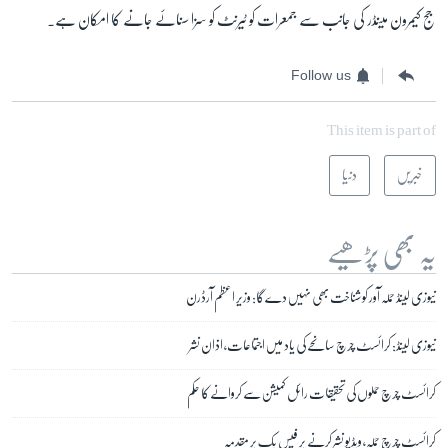
جج کیمرون مینڈر کی جانب سے جمعرات کو ٹیرنٹ کو سزا سنائے جانے کا امکان ہے۔
Follow us
This item is part of
خبریں
دنیا
یہ بھی پڑھیے
نیوزی لینڈ حملہ آور کو شناخت بھی نہیں دے گا: وزیر اعظم آرڈرن
نیوزی لینڈ: کرائسٹ چرچ سانحے کی یاد میں اجتماعات، اذان نشر
کرائسٹ چرچ حملوں کی تحقیقات رائل کمیشن سے کروانے کا حکم
کرائسٹ چرچ حملہ، ویڈیو نشر کرنے پر فیس بک پر مقدمہ