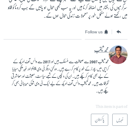
سرگرمیوں کی رفتار میں اضافہ کرنا ہیں اور یہ سب تبھی بحال ہو پائیں گے جب کرونا کو قابو
میں رکھتے ہوئے مکمل طور پر معمولات زندگی بحال ہوں گے۔
Follow us
محمد ثاقب
محمد ثاقب 2007 سے صحافت سے منسلک ہیں اور 2017 سے وائس آف امریکہ کے
کراچی میں رپورٹر کے طور پر کام کر رہے ہیں۔ وہ کئی دیگر ٹی وی چینلز اور غیر ملکی میڈیا
کے لیے بھی کام کرچکے ہیں۔ ان کی دلچسپی کے شعبے سیاست، معیشت اور معاشرتی
تفرقات ہیں۔ محمد ثاقب وائس آف امریکہ کے لیے ایک ٹی وی شو کی میزبانی بھی کر
چکے ہیں۔
This item is part of
خبریں
پاکستان