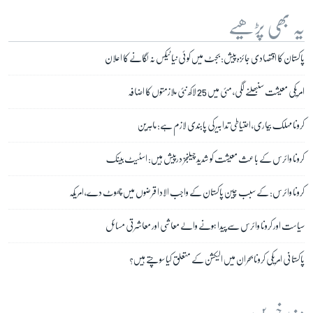
یہ بھی پڑھیے
پاکستان کا اقتصادی جائزہ پیش: بجٹ میں کوئی نیا ٹیکس نہ لگانے کا اعلان
امریکی معیشت سنبھلنے لگی، مئی میں 25 لاکھ نئی ملازمتوں کا اضافہ
کرونا مہلک بیماری، احتیاطی تدابیر کی پابندی لازم ہے: ماہرین
کرونا وائرس کے باعث معیشت کو شدید چیلنجز درپیش ہیں: اسٹیٹ بینک
کرونا وائرس: کے سبب چین پاکستان کے واجب الادا قرضوں میں چھوٹ دے، امریکہ
سیاست اور کرونا وائرس سے پیدا ہونے والے معاشی اور معاشرتی مسائل
پاکستانی امریکی کرونا بحران میں الیکشن کے متعلق کیا سوچتے ہیں؟
مزید خبریں