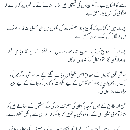
رہنے کا امکان ہے۔ تاہم پیٹرول کی قیمتوں میں حالیہ اضافے نے یہ خطرہ پیدا کردیا ہے کہ
مہنگائی کی شرح بڑھ سکتی ہے۔
رپورٹ میں کہا گیا ہے کہ اگر پیٹرولیم مصنوعات کی قیمتوں میں غیر معمولی اضافہ ہوا تو ملک
میں مہنگائی کی ایک اور لہر آ سکتی ہے۔
رپورٹ کے مطابق کرونا وبا سے پیدا شدہ صورتِ حال سے نمٹنے کے لیے کاروباری طبقے
اور صارفین کا اعتماد بحال کرنا ضروری ہو گا۔
معاشی تجزیہ کاروں کے مطابق اصل چیلنج اس وبا سے نکلنے کے بعد معاشی سرگرمیوں کو
ایک بار پھر پٹری پر چڑھانا ہو گا جس کے لیے حکومت کو کاروبار کو چلانے کے لیے مزید
مراعات دینا ہوں گی۔
سمیع اللہ طارق کے بقول اگرچہ پاکستان کی معیشت دنیا کی دیگر معشتوں کے مقابلے میں کم
متاثر تو ہوئی لیکن اس کے باوجود بھی یہ نہیں کہا جاسکتا کہ ہم اس سے بالکل محفوظ رہے۔
ان کے خیال میں پاکستان کے لیے اگلے چیلنجز پہلے سے کمزور معیشت کی بحالی، معاشی