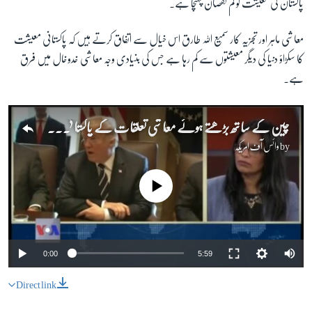
پاکستان کی معیشت کو کم نقصان پہنچا ہے۔
معاشی ماہر اور تجزیہ کار سمیع اللہ طارق اس خیال سے اتفاق کرتے ہیں کہ پاکستانی معیشت
کا سکڑاؤ دنیا کی دیگر معیشتوں سے کم رہا ہے جس کی بنیادی وجہ معاشی خدوخال میں فرق
ہے۔
چین کے ساتھ بڑھتے ہوئے معاشی تعلقات کے پاکستانی معیشت پر ممکنہ اثرات
by
وائس آف امریکہ
No media source currently available
0:00
5:59
Direct link