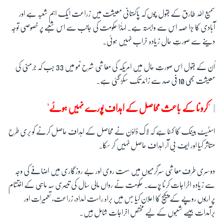
سمیع اللہ طارق کے بقول چوں کہ پاکستانی معیشت میں زراعت ایک اہم شعبہ ہے اور
آبادی کا بڑا حصہ اس سے وابستہ ہے۔ لہذٰا حکومت کی جانب سے اس شعبے پر خصوصی توجہ
دینے سے صورتِ حال زیادہ خراب نہیں ہوئی۔
اُن کے بقول اس صورتِ حال میں امریکہ کی معاشی شرح نمو میں 33 جب کہ جرمنی کی
معیشت بھی 10 فی صد سے زائد تک سکڑ گئی ہے۔
'کرونا کے باعث محاصل کے اہداف پورے نہیں ہوئے'
اسٹیٹ بینک کا کہنا ہے کہ لاک ڈاؤن نے محاصل کے اہداف حاصل کرنے کو بری طرح
متاثر کیا اور ایف بی آر اہداف حاصل نہیں کر سکا۔
دوسری طرف معاشی سرگرمیوں میں سست روی اور بے روزگاری میں اضافے کی وجہ
سے زیادہ اخراجات کرنا پڑے۔ حکومت نے رواں مالی سال کی تیسری سہ ماہی کے اختتام
پر اربوں روپے کے پیکیج کا اعلان کیا جس میں براہ ِراست امداد، زراعت، تعمیرات اور
برآمدات جیسے شعبوں کے لیے مختص اخراجات شامل ہیں۔