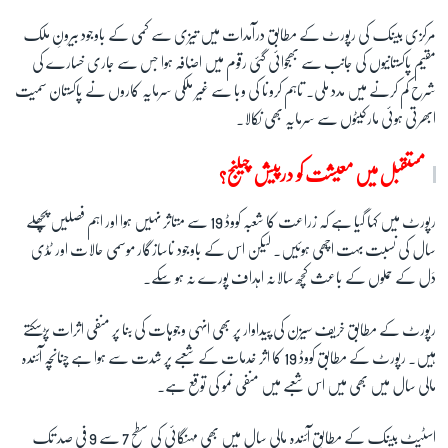
مرکزی بینک کی رپورٹ کے مطابق درآمدات میں تیزی سے کمی کے باوجود بیرونِ ملک
مقیم پاکستانیوں کی جانب سے بھجوائی گئی رقوم میں اضافہ ہوا جس سے جاری خسارے کی
شرح کم کرنے میں مدد ملی۔ تاہم کرونا کی وبا سے غیر ملکی سرمایہ کاروں نے پاکستان سمیت
ابھرتی ہوئی مارکیٹوں سے سرمایہ بھی نکالا۔
مستقبل میں معیشت کو درپیش چیلنج؟
رپورٹ میں کہا گیا ہے کہ زراعت کا شعبہ کووڈ 19 سے متاثر نہیں ہوا اور اہم فصلیں پچھلے
سال کی نسبت بہت اچھی ہوئیں۔ لیکن اس کے باوجود ناسازگار موسمی حالات اور ٹڈی
دَل کے حملوں کے باعث کچھ سالانہ اہداف پورے نہ ہو سکے۔
رپورٹ کے مطابق خریف سیزن کی پیداوار پر بھی انہی وجوہات کی بنا پر منفی اثرات پڑسکتے
ہیں۔ رپورٹ کے مطابق کووڈ 19 کا اثر خدمات کے شعبے پر شدت سے ہوا ہے چنانچہ آئندہ
مالی سال میں بھی میں اس شعبے میں منفی نمو کی توقع ہے۔
اسٹیٹ بینک کے مطابق آئندہ مالی سال میں بھی مہنگائی کی سطح 7 سے 9 فی صد تک