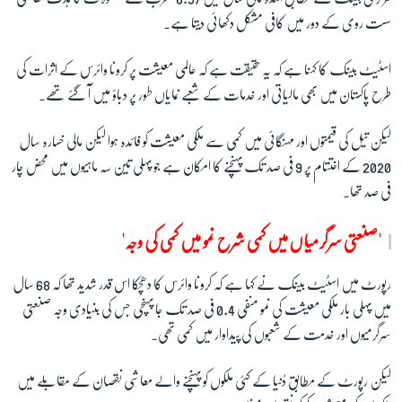
سست روی کے دور میں کافی مشکل دکھائی دیتا ہے۔
زبان
اسٹیٹ بینک کا کہنا ہے کہ یہ حقیقت ہے کہ عالمی معیشت پر کرونا وائرس کے اثرات کی
طرح پاکستان میں بھی مالیاتی اور خدمات کے شعبے نمایاں طور پر دباؤ میں آ گئے تھے۔
لیکن تیل کی قیمتوں اور مہنگائی میں کمی سے ملکی معیشت کو فائدہ ہوا لیکن مالی خسارہ سال
2020 کے اختتام پر 9 فی صد تک پہنچنے کا امکان ہے جو پہلی تین سہ ماہیوں میں محض چار
فی صد تھا۔
'صنعتی سرگرمیاں میں کمی شرح نمو میں کمی کی وجہ'
رپورٹ میں اسٹیٹ بینک نے کہا ہے کہ کرونا وائرس کا دھچکا اس قدر شدید تھا کہ 68 سال
میں پہلی بار ملکی معیشت کی نمو منفی 0.4 فی صد تک جا پہنچی جس کی بنیادی وجہ صنعتی
سرگرمیوں اور خدمت کے شعبوں کی پیداوار میں کمی تھی۔
لیکن رپورٹ کے مطابق دُنیا کے کئی ملکوں کو پہنچنے والے معاشی نقصان کے مقابلے میں