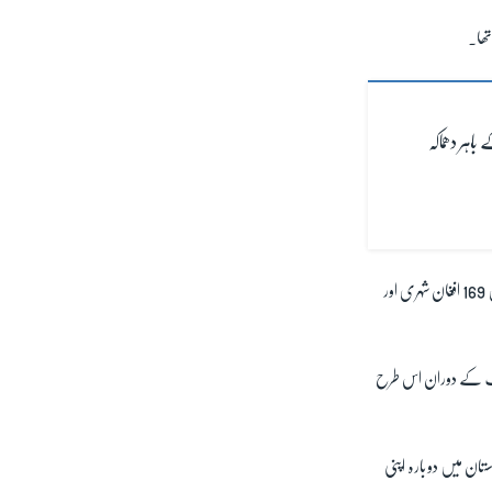
تھا۔
باہر دھماکہ
اس سے قبل داعش نے 26 اگست کو کابل ایئرپورٹ کے باہر ہونے والے دھماکے کی ذمے داری قبول کی تھی جس میں 169 افغان شہری اور
 بن کر سامنے آیا ہے۔ اس سے قبل طالبان بھی 20 سالہ افغان جنگ کے دوران اس طرح
تنظیم کمزور پڑ گئی تھی تاہم 2020 میں اس نے افغانستان میں دوبارہ اپنی