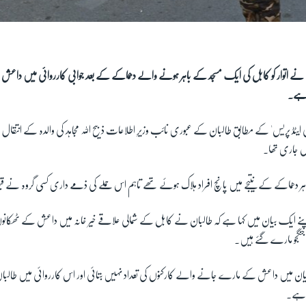
نے اتوار کو کابل کی ایک مسجد کے باہر ہونے والے دھماکے کے بعد جوابی کارروائی میں داعش ک
ا ہے۔
یٹڈ پریس' کے مطابق طالبان کے عبوری نائب وزیرِ اطلاعات ذبیح اللہ مجاہد کی والدہ کے انتقال پر ا
اس جاری تھا۔
ہر دھماکے کے نتیجے میں پانچ افراد ہلاک ہوئے تھے تاہم اس حملے کی ذمے داری کسی گروہ نے ق
کو اپنے ایک بیان میں کہا ہے کہ طالبان نے کابل کے شمالی علاقے خیر خانہ میں داعش کے ٹھکانو
جنگجو مارے گئے ہیں۔
ے بیان میں داعش کے مارے جانے والے کارکنوں کی تعداد نہیں بتائی اور اس کارروائی میں طا
ا ہے۔