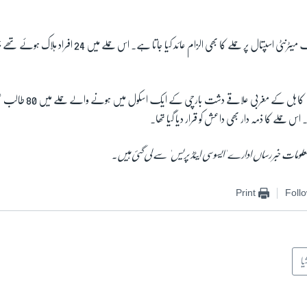
EMBED
داعش پر 2020 میں ایک میٹرنٹی اسپتال پر حملے کا بھی الزام عائد کیا جاتا ہ
رواں سال کے آغاز میں کابل کے 
س حملے کا ذمہ دار بھی داعش کو قرار دیا گیا تھا۔
لومات خبر رساں ادارے 'ایسوسی ایٹڈ پریس' سے لی گئی ہیں۔
Print
Foll
یا