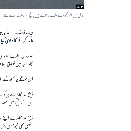
کابل میں اتوار کو ہونے والے دھماکے میں پانچ افراد ہلاک ہوئے تھے۔
ویب ڈیسک —
طالبان 
ہلاک کرنے کا دعویٰ کی
خبر رساں ادارے 'ایسوسی ا
گاہ مسجد میں تعزیتی اجل
اس موقعے پر مسجد کے با
ذبیح اللہ مجاہد نے پیر 
جس کے نتیجے میں متعدد 
ذبیح اللہ مجاہد نے اپن
متعلق بھی کچھ نہیں بتای