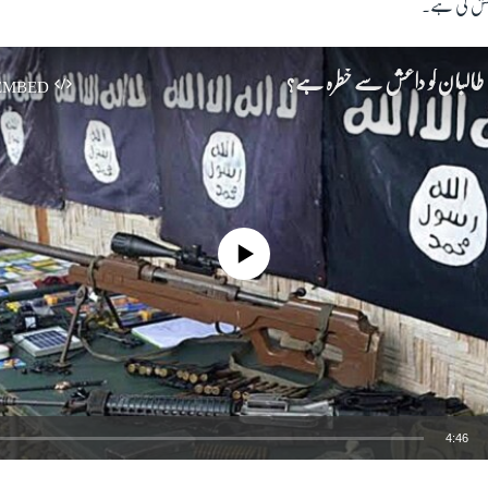
وشش کی ہے۔
یں طالبان کو داعش سے خطرہ ہے؟
EMBED
No media source currently available
4:46