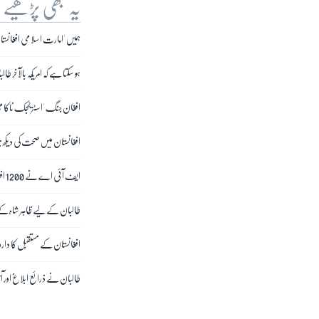
یہ بھی پڑھیے
ہمیں 'امارت اسلامی افغانستان
ہو سکتا ہے کہ امریکہ بالآخر 
افغان جنگ 'اسٹریٹجک ناکامی
افغانستان میں صحت کی دیکھ ب
ایف آئی اے نے 1200 افغان پناہ گزینوں کو بے دخل کر دیا، پاسپورٹ ایکٹ کے تحت 40 پاکستانی گرفتار
طالبان کے لیے ظاہر شاہ کے 
افغانستان کے مستقبل کا دارومد
طالبان نے ذرائع ابلاغ اور آز