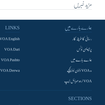
مزید خبریں
ہمارے بارے میں
LINKS
رسائی کا طریقہ کار
VOA English
پرائیویسی نوٹس
VOA Dari
ہمارے بارے میں
VOA Pashto
+VOA ڈاؤن لوڈ کیجیے
VOA Deewa
VOA اردو موبائل ایپ
SECTIONS