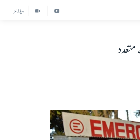
ہیڈ لائنز
متعدد