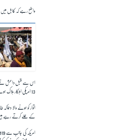
واضح رہے کہ کابل میں اتو
13 امریکی اہلکار ہلاک ہوئے تھے۔
کے حملے کرتے رہے ہیں 