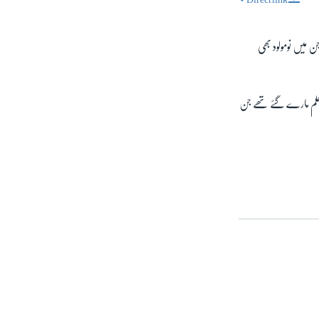
SHARE
ے۔ اس حملے میں 24 افراد ہلاک ہوئے تھے جن میں نومولود بھی
مغربی علاقے دشت بارچی کے ایک اسکول میں ہونے والے حملے میں 80 طالب علم مارے گئے تھے جن
px
width