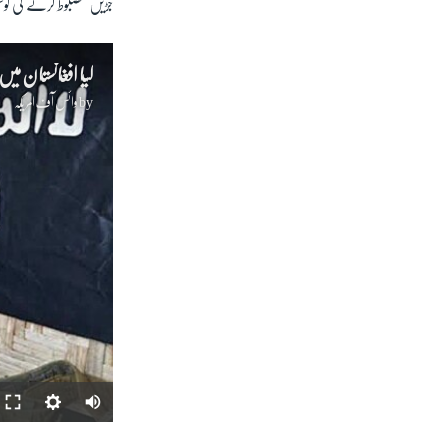
جڑیں مضبوط کرنے کی ک
کیا افغانستان م
by
وائس آف امریکہ