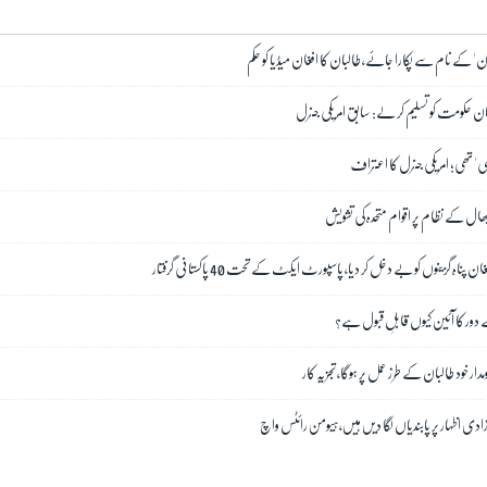
' کے نام سے پکارا جائے، طالبان کا افغان میڈیا کو حکم
طالبان حکومت کو تسلیم کر لے: سابق امریکی جنرل
' تھی؛ امریکی جنرل کا اعتراف
ھال کے ںظام پر اقوام متحدہ کی تشویش
دور کا آئین کیوں قابلِ قبول ہے؟
ار خود طالبان کے طرز عمل پر ہوگا، تجزیہ کار
ادی اظہار پر پابندیاں لگا دیں ہیں، ہیومن رائٹس واچ