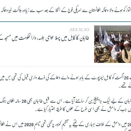
ار کو ہونے والا دھماکہ افغانستان سے امریکی فوج کے انخلا کے بعد سب سے زیادہ ہلاکت خیز دھماکہ 
SEE ALSO:
طالبان کا کابل میں پہلا عوامی جلسہ، دارالحکومت میں مسجد کے 
اتوار کو ہونے والا دھماکہ طالبان کے لیے ایک بڑا چیلنج
جب کہ داعش نے بھی اسی طرح کے حملوں کا طریقہ اختیار کیا ہے۔
امریکہ کی جانب سے 2019 میں داعش کے خلاف بمباری کے نتیجے یہ 