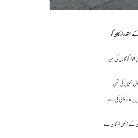
ے متعدد ارکان کو
توار کو کابل کی عید
بول نہیں کی تھی۔
ں پر کارروائی کی ہے
لبان کے زخمی ارکان سے