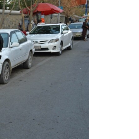
آرٹ
آزادیٔ صحافت
سائنس و ٹیکنالوجی
صحت
دلچسپ و عجیب
ویڈیوز
آڈیو
اسپیشل کوریج
اداریہ