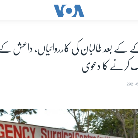
ے کے بعد طالبان کی کارروائیاں، داعش کے 
اک کرنے کا دعویٰ