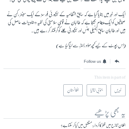
ایک اور خبر میں بتایا گیا ہے کہ سابق انتظامیہ کے سیکیورٹی فورسز کے ایک سینئر رکن نے
صحافیوں کو ایک پیغام بھیجا ہے کہ طالبان نے قومی سلامتی کی خفیہ دستاویزات حاصل کی
ہیں اور طالبان سابق انٹیلی جنس اور سیکیورٹی عملے کو گرفتار کر رہے ہیں۔
(اس رپورٹ کے لیے کچھ مواد رائٹرز سے لیا گیا ہے)
Follow us
This item is part of
خبریں
جنوبی ایشیا
افغانستان
یہ بھی پڑھیے
افغان تنازع میں قطر کا کردار؛ مستقبل میں کیا کر سکتا ہے؟