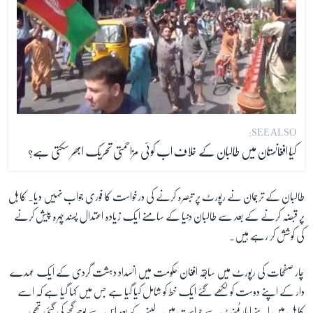
SEE ALSO:
کیا افغانستان میں طالبان کے خلاف اب کوئی مزاحمتی تحریک ابھر سکتی ہے؟
طالبان کے ترجمان نے رپورٹ پر تبصرہ کرنے کی درخواست کا فوری جواب نہیں دیا۔ کابل
پر قبضہ کرنے کے بعد سے طالبان دنیا کے سامنے ایک زیادہ اعتدال پسند چہرہ پیش کرنے
کی کوشش کر رہے ہیں۔
چار صفحات کی رپورٹ میں سابقہ افغان حکومت میں انسداد دہشت گردی کے ایک عہدے
دار کے اپنے دوست کو لکھے گئے ایک خط کو شامل کیا گیا ہے جس میں کہا گیا ہے کہ اسے
کابل میں اپنے اپارٹمنٹ سے حراست میں لینے کے بعد اس سے پوچھ گچھ کی گئی تھی۔