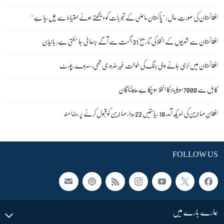
افغانستان کی صورتِ حال: ’پاکستان ماضی کے تجربات کو دیکھتے ہوئے احتیاط سے چل رہا ہے‘
افغانستان سے شہریوں کے انخلا کی تاریخ 31 اگست سے آگے بڑھائی جا سکتی ہے: بائیڈن
افغانستان میں لڑی جانے والی جنگ کی طوالت غیر ضروری تھی، سروے رپورٹ
کابل سے 7000 سویلینز کا انخلا ہو چکا ہے، پینٹاگان
افغان مہاجرین کی امریکہ آمد، 10 ریاستیں 22 ہزار مہاجرین کو قبول کرنے پر رضا مند
FOLLOW US
ہمارے بارے میں