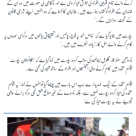
کرنے والے تمام قریبی افراد کی تلاش تیز کر دی ہے اور ناکامی کی صورت میں وہ ان کے
خاندان کے افراد کو نشانہ بنا رہے ہیں۔ طالبان کا کہنا ہے کہ وہ انہیں اپنے شرعی قانون
زبان
کے تحت سزا دیں گے۔"
رپورٹ میں بتایا گیا ہے کہ "خاص طور پر فوج، پولیس اور تحقیقاتی یونٹوں میں مرکزی عہدوں پر
کام کرنے والے اہل کار زیادہ خطرے میں ہیں۔"
نارویجن سنٹر فار گلوبل اینالیسز کی مرتب کردہ رپورٹ میں کہا گیا ہے کہ "افغانستان رپورٹ"
اقوام متحدہ میں کام کرنے والی ایجنسیوں اور افراد کے ساتھ شیئر کی گئی ہے۔
اقوام متحدہ کے ایک عہدیدار سے جب اس بارے میں پوچھا گیا تو انہوں نے کہا، "یہ اقوام
متحدہ کی تیار کردہ رپورٹ نہیں ہے، بلکہ ناروے کے غیر منافع بخش نجی مرکز برائے عالمی
تجزیے نے یہ رپورٹ تیار کی ہے"