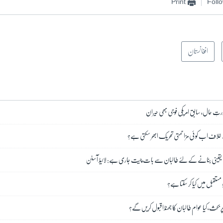
Print
Foll
افغانستان
رتِ حال، سابق امریکی فوجی بھی حیران
ے خلاف اب کوئی مزاحمتی تحریک ابھر سکتی ہے؟
خلا یقینی بنانے کے لئے طالبان سے بات چیت جاری ہے: لائیڈ آسٹن
 مستقبل میں کیا کر سکتا ہے؟
پر بحث، کیا عوام طالبان کا جھنڈا قبول کریں گے؟