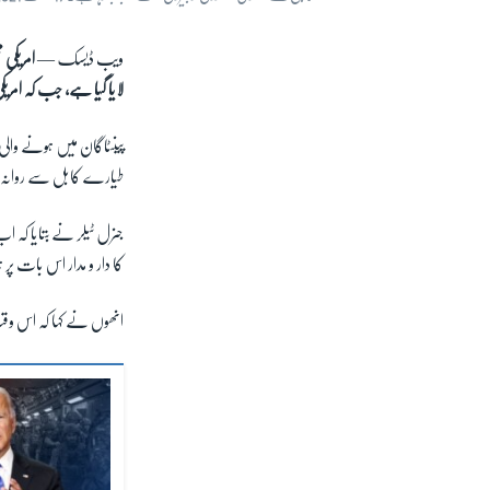
ویب ڈیسک —
لایا گیا ہے، جب کہ امری
طیارے کابل سے روانہ ہوئے جن کے ذریعے 00
کا دار و مدار اس بات پر 
انھوں نے کہا کہ اس وقت کابل ایئرپورٹ پر تقریباً 5200 امریکی