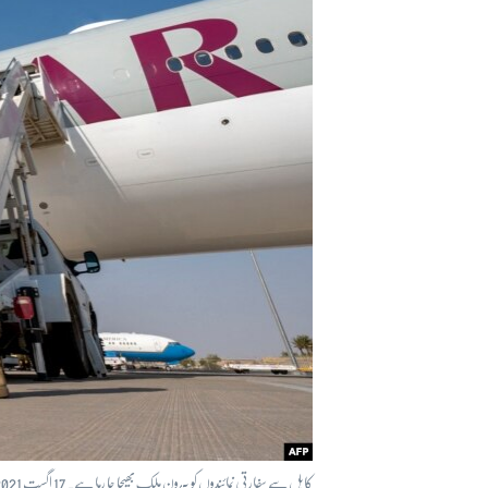
آرٹ
آزادیٔ صحافت
سائنس و ٹیکنالوجی
صحت
دلچسپ و عجیب
ویڈیوز
آڈیو
اسپیشل کوریج
اداریہ
کابل سے سفارتی نمائندوں کو بیرون ملک بھیجا جا رہا ہے۔ 17 اگست 2021