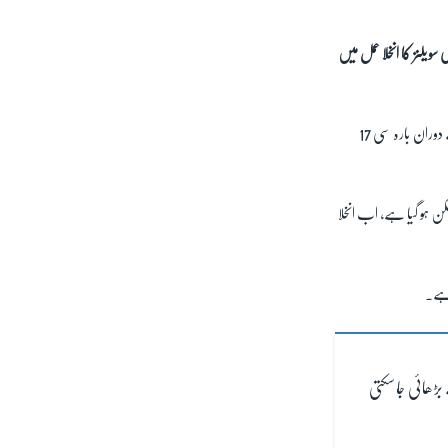
14 اگست سے اب تک افغانستان سے 7000 سے زائد امریکی سویلنز کا انخلا عمل میں
پینٹاگان میں ہونے والی پریس بریفنگ کے دوران، امریکی فوج کے میجر جنرل ہیک ٹیلر نے بتایا کہ گزشتہ 24 گھنٹوں کے دوران بارہ سی 17
ے ہیں جس کے بعد روزانہ کی بنیاد پر 5000 سے 9000 افراد کا انخلا ممکن ہو گیا ہے، اب انخلا
خ 31 اگست سے آگے بڑھائی جا سکتی