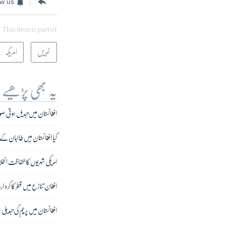
ow us
This item is part of
خبریں
امریکہ
یہ بھی پڑھیے
افغانستان میں تبدیل ہوتی صو
کیا افغانستان میں طالبان ک
امریکی شہریوں کا بحفاظت ان
افغان تنازع میں قطر کا کردار؛
افغانستان میں پرچم کی تبدیلی 