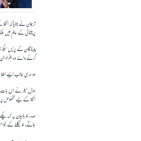
ترجمان نے بتایا کہ انخ
پریشانی کے عالم میں م
پیٹاگان کے پریس سیکرٹر
کرنے والے وہ افراد جن
دوسری جانب ایسے اطلاعا
انخلا کے لیے مخصوص پروا
صدر جو بائیڈن یہ کہہ 
جاتے، جو نکلنے کے خوا