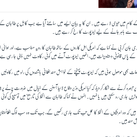
لا کے کام میں تیزی لا رہے ہیں۔ ان کا یہ بیان ایسے میں سامنے آیا ہے جب کابل پر طالبان کے
لک سے باہر جانے کے لیے ایئرپورٹ کا رخ کر رہے ہیں۔
ی جان کربی نے کہا ہے کہ امریکی اہل کاروں کے ساتھ طالبان کا رویہ مناسب ہے، اور ہوائی اڈ
 کے پاس قانونی دستاویزات ہیں، انھیں ایئرپورٹ آنے میں کوئی رکاوٹ نہیں ڈالی جا رہی ہے
ت بھی موصول ہوئی ہیں کہ ایئرپورٹ پہنچنے کے خواہش مند افغانی باشندوں کی راہ میں رکاوٹیں 
زیں جاری رہ سکتی ہیں یا نہیں۔ انہوں نے کہا کہ طالبان سے انخلاٗ کی تاریخ میں توسیع کی کوئ
چکے ہیں کہ وہ امریکیوں کے انخلا کا عمل تب تک جاری رکھیں گے، جب تک وہ سب لوگ افغانست
ہش مند ہیں۔