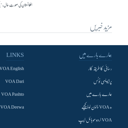
افغانستان کی صورتِ حال: ’پ
مزید خبریں
ہمارے بارے میں
LINKS
رسائی کا طریقہ کار
VOA English
پرائیویسی نوٹس
VOA Dari
ہمارے بارے میں
VOA Pashto
+VOA ڈاؤن لوڈ کیجیے
VOA Deewa
VOA اردو موبائل ایپ