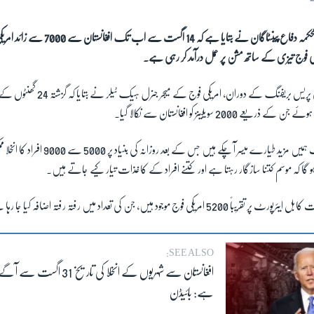
امریکی محکمہ دفاع پینٹاگان نے بتایا ہے کہ 
کی فوج تیزی کے ساتھ مشن پر عمل درآمد کر رہی ہے۔
20 سویلینز کو افغانستان سے نکالا گیا۔
جنرل ٹیلر نے بتایا کہ اب ہمیں مزید طیارے میسر آ چک
ہو گا کہ موسم کتنا سازگار رہتا ہے اور کتنے افراد کے کاغذات تیار کیے جاتے ہیں۔
 فوج موجود ہیں، جن کی تعداد میں رفتہ رفتہ اضافہ کیا جا رہا ہے۔
SEE ALSO:
افغانستان سے شہریوں کے انخلا کی تاری
ہے: بائیڈن