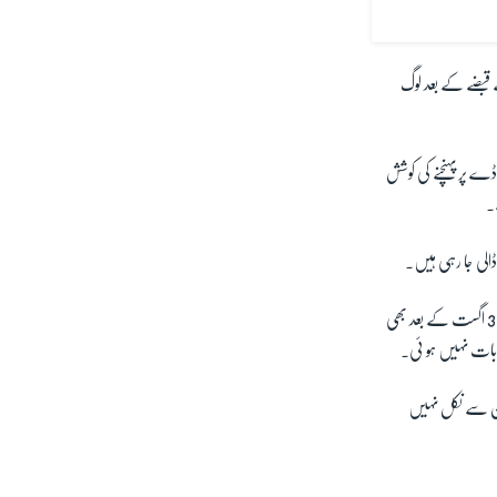
 قبضے کے بعد لوگ
ے پر پہنچنے کی کوشش
۔
ڈالی جا رہی ہیں۔
جنرل ٹیلر نے اس بات پر تبصرہ کرنے سے انکار کر دیا، کہ کیا امریکی وزیر دفاع لائیڈ آسٹن کے خیال میں ضرورت پڑنے پر 31 اگست کے بعد بھی
ی بات نہیں ہو ئی۔
ان سے نکل نہیں