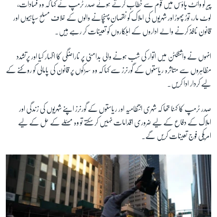
پیر کو وائٹ ہاؤس میں قوم سے خطاب کرتے ہوئے صدر ٹرمپ نے کہا کہ وہ فسادات،
لوٹ مار، توڑ پھوڑ اور شہریوں کی املاک کو نقصان پہنچانے والوں کے خلاف مسلح سپاہیوں اور
زبان
قانون نافذ کرنے والے اداروں کے اہلکاروں کو تعینات کر رہے ہیں۔
انہوں نے واشنگٹن میں اتوار کی شب ہونے والی بدامنی پر ناراضگی کا اظہار کیا اور پرتشدد
مظاہروں سے متاثرہ ریاستوں کے گورنرز سے کہا کہ وہ سڑکوں پر قانون کی پامالی کو روکنے کے
لیے کردار ادا کریں۔
صدر ٹرمپ کا کہنا تھا کہ شہری انتظامیہ اور ریاستوں کے گورنرز اپنے شہریوں کی زندگی اور
املاک کے دفاع کے لیے ضروری اقدامات نہیں کر سکتے تو وہ مسئلے کے حل کے لیے
امریکی فوج تعینات کریں گے۔