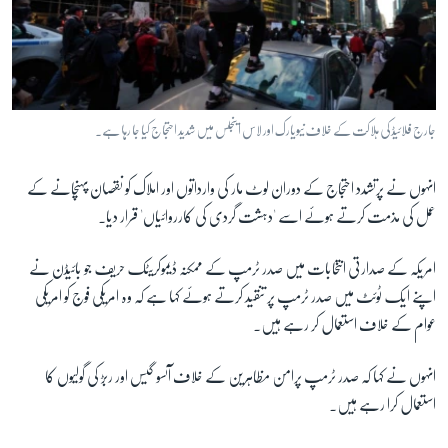
جارج فلائیڈ کی ہلاکت کے خلاف نیویارک اور لاس اینجلس میں شدید احتجاج کیا جا رہا ہے۔
انہوں نے پرتشدد احتجاج کے دوران لوٹ مار کی وارداتوں اور املاک کو نقصان پہنچانے کے
عمل کی مذمت کرتے ہوئے اسے 'دہشت گردی کی کارروائیاں' قرار دیا۔
امریکہ کے صدارتی انتخابات میں صدر ٹرمپ کے ممکنہ ڈیموکریٹک حریف جو بائیڈن نے
اپنے ایک ٹوئٹ میں صدر ٹرمپ پر تنقید کرتے ہوئے کہا ہے کہ وہ امریکی فوج کو امریکی
عوام کے خلاف استعمال کر رہے ہیں۔
انہوں نے کہا کہ صدر ٹرمپ پرامن مظاہرین کے خلاف آنسو گیس اور ربڑ کی گولیوں کا
استعمال کرا رہے ہیں۔