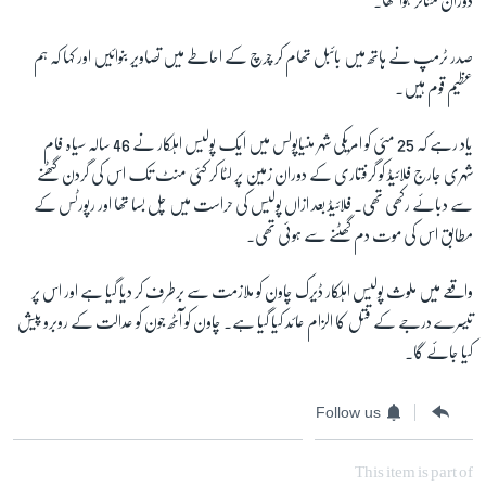
دوران متاثر ہوا تھا۔
صدر ٹرمپ نے ہاتھ میں بائبل تھام کر چرچ کے احاطے میں تصاویر بنوائیں اور کہا کہ ہم
عظیم قوم ہیں۔
یاد رہے کہ 25 مئی کو امریکی شہر منیاپولس میں ایک پولیس اہلکار نے 46 سالہ سیاہ فام
شہری جارج فلائیڈ کو گرفتاری کے دوران زمین پر لٹا کر کئی منٹ تک اس کی گردن گٹھنے
سے دبائے رکھی تھی۔ فلائیڈ بعد ازاں پولیس کی حراست میں چل بسا تھا اور رپورٹس کے
مطابق اس کی موت دم گھٹنے سے ہوئی تھی۔
واقعے میں ملوث پولیس اہلکار ڈیرک چاون کو ملازمت سے برطرف کر دیا گیا ہے اور اس پر
تیسرے درجے کے قتل کا الزام عائد کیا گیا ہے۔ چاون کو آٹھ جون کو عدالت کے روبرو پیش
کیا جائے گا۔
Follow us
This item is part of