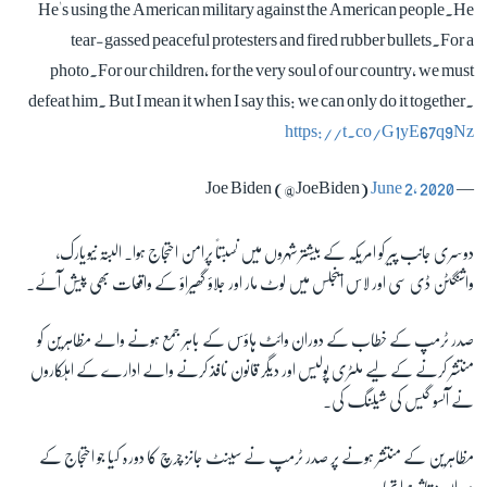
He's using the American military against the American people.He
tear-gassed peaceful protesters and fired rubber bullets.For a
photo.For our children, for the very soul of our country, we must
defeat him. But I mean it when I say this: we can only do it together.
https://t.co/G1yE67q9Nz
June 2, 2020
— Joe Biden (@JoeBiden)
دوسری جانب پیر کو امریکہ کے بیشتر شہروں میں نسبتاً پرامن احتجاج ہوا۔ البتہ نیویارک،
واشنگٹن ڈی سی اور لاس اینجلس میں لوٹ مار اور جلاؤ گھیراؤ کے واقعات بھی پیش آئے۔
صدر ٹرمپ کے خطاب کے دوران وائٹ ہاؤس کے باہر جمع ہونے والے مظاہرین کو
منتشر کرنے کے لیے ملٹری پولیس اور دیگر قانون نافذ کرنے والے ادارے کے اہلکاروں
نے آنسو گیس کی شیلنگ کی۔
مظاہرین کے منتشر ہونے پر صدر ٹرمپ نے سینٹ جانز چرچ کا دورہ کیا جو احتجاج کے