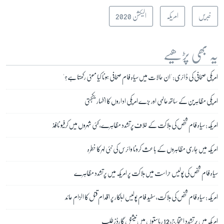
خبریں
امریکہ
الیکشن 2020
یہ بھی پڑھیے
امریکی صحافی کی ڈائری: 'ان حالات میں سیاہ فام صحافی ہونا کیا معنی رکھتا ہے؟'
امریکی مظاہرین کے ساتھ عالمی اور بڑے امریکی اداروں کا اظہار یکجہتی
امریکہ: سیاہ فام شخص کی ہلاکت کے خلاف پرتشدد مظاہرے، کئی شہروں میں کرفیو نافذ
امریکہ میں جاری مظاہروں کے باعث کرونا وائرس کی نئی لہر کا خطرہ
سیاہ فام شخص کی پولیس حراست میں ہلاکت پر امریکہ میں پرتشدد مظاہرے
امریکہ: سیاہ فام شخص کی ہلاکت، سفید فام پولیس اہلکار پر اقدام قتل کا الزام عائد
امریکہ میں پُر تشدد احتجاج، 12 ریاستوں میں نیشنل گارڈز طلب