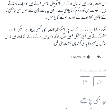
اس وقت برطانیہ میں ہر سال دو لاکھ افراد امیگریشن حاصل کرنے میں کامیاب ہوجاتے
ہیں۔ حکومت اس تعداد کو کم کرنا چاہتی ہے۔ لیکن یہ بات یقین سے نہیں کہی جاسکتی کہ
نئے قوانین نافذ ہونے کے بعد ایسا ہوسکے گا یا نہیں۔
حکومت کو اپنے ارادے کے مطابق، امیگریشن قانون ابھی تشکیل دینا ہے۔ لیکن، اسے
منظور کرانے میں کوئی مشکل نہیں ہوگی، کیونکہ دسمبر میں ہونے والے انتخابات میں بورس
جانسن کی کنزرویٹو پارٹی کو نمایاں اکثریت ملی تھی۔
Follow us
This item is part of
خبریں
دنیا
یہ بھی پڑھیے