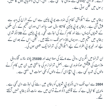
کرتے۔ آٹومیشن ٹیکنالوجی سے مدد لی جا سکتی ہے۔ لیکن، اس کی دستیابی دنوں کا نہیں،
برسوں میں ممکن ہوتی ہے۔
زبان
برطانیہ میں نئے امیگریشن نظام کی ضرورت یورپی یونین سے اس کے اخراج کی وجہ سے
پیش آئی ہے۔ برطانیہ یورپی یونین کا 47 سال حصہ رہا اور اس دوران تنظیم کے رکن ملکوں
کے شہریوں کو یہاں رہنے اور کام کرنے کی اجازت تھی۔ یورپی یونین کے 30 لاکھ شہری
برطانیہ میں مقیم ہیں۔ وہ یہاں 31 دسمبر تک رہ سکتے ہیں۔ لیکن، اس کے بعد ان کے
لیے اور غیر یورپی افراد کے لیے امیگریشن کی شرائط ایک جیسی ہوں گی۔
ان شرائط میں انگریزی روانی سے بولنے کی صلاحیت اور 25600 پاؤنڈ سالانہ تنخواہ والی
ملازمت کی پیشکش ہونا ضروری ہے۔ بعض شرائط نرم کی جاسکتی ہیں جن میں کام کرنے
والوں کی شدید کمی ہے۔ پی ایچ ڈی کرنے والوں کو بھی سہولت مل سکتی ہے۔
2004 سے اب تک دس لاکھ یورپی شہریوں کو برطانیہ میں رہنے کی اجازت دی گئی ہے۔
ماہرین کا خیال ہے کہ نئے قوانین لاگو ہوتے تو ان میں سے سات لاکھ برطانیہ نہیں آسکتے
تھے۔