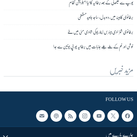
یورپ سے علیحدگی کے بعد برطانیہ کا نیا امیگریشن نظام
برطانوی کابینہ میں رد و بدل، ساجد جاوید مستعفی
برطانوی شہزادی بیٹرس اینڈریو کی شادی مئی میں طے
خوشی اور غم کے ملے جلے جذبات میں برطانیہ یورپی یونین سے جدا
مزید خبریں
FOLLOW US
ہمارے بارے میں