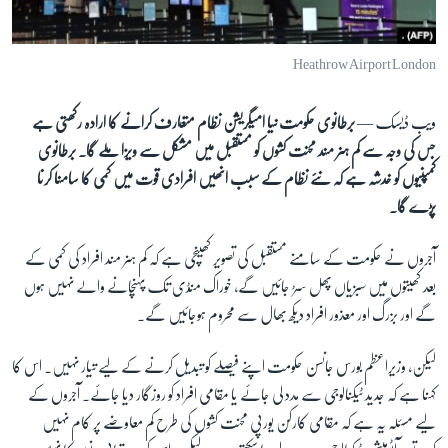
آرٹ
آزادیٔ صحافت
Heathrow Airport London
سائنس و ٹیکنالوجی
ویب ڈیسک —
برطانوی حکومت نیا امیگریشن نظام متعارف کرانے کا ارادہ رکھتی ہے
صحت
جس کی وجہ سے کم ہنر مند محنت کشوں کو مستقبل میں مشکل سے ویزا ملے گا۔ برطانوی
دلچسپ و عجیب
کمپنیوں کو خدشہ ہے کہ نئے نظام کے سبب انھیں افرادی قوت میں کمی کا سامنا کرنا
ویڈیوز
پڑے گا۔
آڈیو
آجروں نے حکومت کے سامنے مستقبل کی تصویر کھینچی ہے کہ کم ہنر مند افراد کی کمی کے
اسپیشل کوریج
بعد کھیتوں میں سبزیاں پھل سڑ جائیں گے، خوراک منڈی تک پہنچانے والے نہیں ہوں
اداریہ
گے اور بزرگ اور معذور افراد دیکھ بھال سے محروم ہوجائیں گے۔
Learning English
لیکن، وزیراعظم بورس جانسن حکومت اپنے فیصلے کو تبدیل کرنے کے لیے تیار نہیں۔ اس کا
کہنا ہے کہ جدید ٹیکنالوجی سے مدد لی جائے یا مقامی افراد کو روزگار دیا جائے۔ آجروں کے
FOLLOW US
لیے مسئلہ یہ ہے کہ مقامی کارکن یورپی محنت کشوں کی طرح کم معاوضے پر کام نہیں