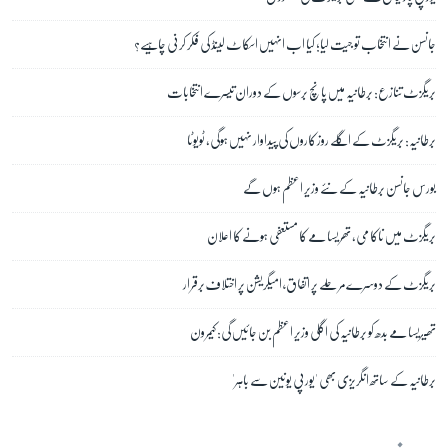
جانسن نے انتخاب تو جیت لیا؛ کیا اب انہیں اسکاٹ لینڈ کی فکر کرنی چاہیے؟
بریگزٹ تنازع: برطانیہ میں پانچ برسوں کے دوران تیسرے انتخابات
برطانیہ: بریگزٹ کے اگلے روز کاروں کی پیداوار نہیں ہوگی, ٹویوٹا
بورس جانسن برطانیہ کے نئے وزیر اعظم ہوں گے
بریگزٹ میں ناکامی, تھریسا مے کا مستعفی ہونے کا اعلان
بریگزٹ کے دوسرے مرحلے پر اتفاق، امیگریشن پر اختلاف برقرار
تھیریسا مے بدھ کو برطانیہ کی اگلی وزیر اعظم بن جائیں گی: کیمرون
برطانیہ کے ساتھ انگریزی بھی 'یورپی یونین سے باہر'