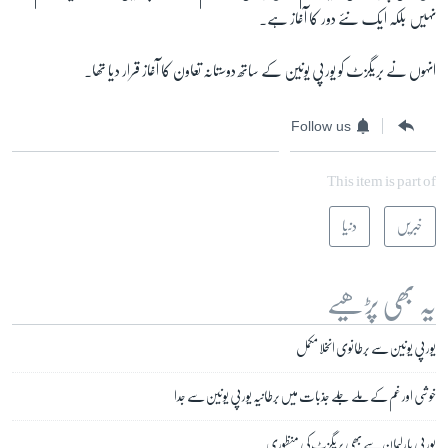
نہیں بلکہ ایک نئے دور کا آغاز ہے۔
انہوں نے بریگزٹ کو یورپی یونین کے ساتھ دوستانہ تعاون کا آغاز قرار دیا تھا۔
Follow us
This item is part of
خبریں
دنیا
یہ بھی پڑھیے
یورپی یونین سے برطانوی انخلا مکمل
خوشی اور غم کے ملے جلے جذبات میں برطانیہ یورپی یونین سے جدا
یورپی پارلیمان سے بھی بریگزٹ کی منظوری