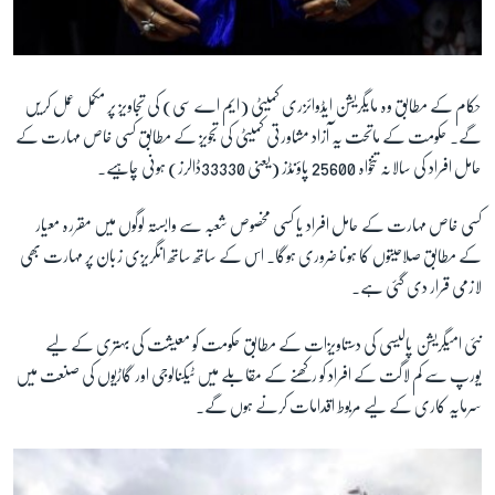
حکام کے مطابق وہ مایگریشن ایڈوائزری کمیٹی (ایم اے سی) کی تجاویز پر مکمل عمل کریں
گے۔ حکومت کے ماتحت یہ آزاد مشاورتی کمیٹی کی تجویز کے مطابق کسی خاص مہارت کے
حامل افراد کی سالانہ تنخواہ 25600 پاؤنڈز (یعنی 33330ڈالرز) ہونی چاہیے۔
کسی خاص مہارت کے حامل افراد یا کسی مخصوص شعبہ سے وابستہ لوگوں میں مقررہ معیار
کے مطابق صلاحیتوں کا ہونا ضروری ہوگا۔ اس کے ساتھ ساتھ انگریزی زبان پر مہارت بھی
لازمی قرار دی گئی ہے۔
نئی امیگریشن پالیسی کی دستاویزات کے مطابق حکومت کو معیشت کی بہتری کے لیے
یورپ سے کم لاگت کے افراد کو رکھنے کے مقابلے میں ٹیکنالوجی اور گاڑیوں کی صنعت میں
سرمایہ کاری کے لیے مربوط اقدامات کرنے ہوں گے۔