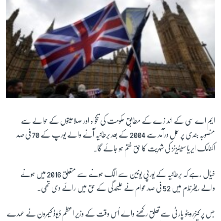
ایم اے سی کے اندازے کے مطابق حکومت کی تنخواہ اور صلاحیتوں کے حوالے سے
منصوبہ بندی پر عمل درآمد سے 2004 کے بعد برطانیہ آنے والے یورپ کے 70 فی صد
اکنامک ایریا سیٹیزنز کی شہریت کا حق ختم ہو جائے گا۔
خیال رہے کہ برطانیہ کے یورپی یونین سے الگ ہونے سے متعلق 2016 میں ہونے
والے ریفرنڈم میں 52 فی صد عوام نے علیحدگی کے حق میں رائے دی تھی۔
جس پر کنزرویٹو پارٹی سے تعلق رکھنے والے اُس وقت کے وزیرِ اعظم ڈیوڈ کیمرون نے عہدے