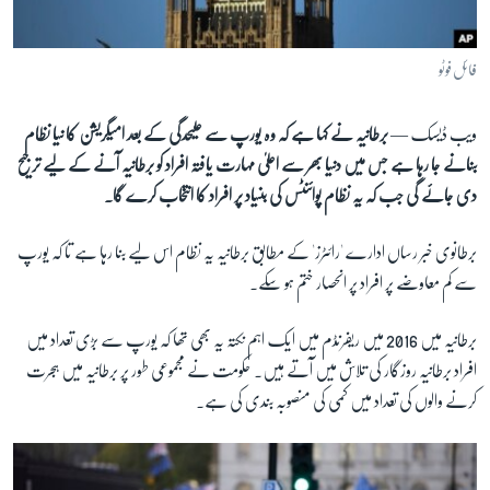
آرٹ
آزادیٔ صحافت
فائل فوٹو
سائنس و ٹیکنالوجی
ویب ڈیسک —
برطانیہ نے کہا ہے کہ وہ یورپ سے علیحدگی کے بعد امیگریشن کا نیا نظام
صحت
بنانے جا رہا ہے جس میں دنیا بھر سے اعلیٰ مہارت یافتہ افراد کو برطانیہ آنے کے لیے ترجیح
دلچسپ و عجیب
دی جائے گی جب کہ یہ نظام پوائنٹس کی بنیاد پر افراد کا انتخاب کرے گا۔
ویڈیوز
برطانوی خبر رساں ادارے 'رائٹرز' کے مطابق برطانیہ یہ نظام اس لیے بنا رہا ہے تا کہ یورپ
آڈیو
سے کم معاوضے پر افراد پر انحصار ختم ہو سکے۔
اسپیشل کوریج
اداریہ
برطانیہ میں 2016 میں ریفرنڈم میں ایک اہم نکتہ یہ بھی تھا کہ یورپ سے بڑی تعداد میں
افراد برطانیہ روزگار کی تلاش میں آتے ہیں۔ حکومت نے مجموعی طور پر برطانیہ میں ہجرت
Learning English
کرنے والوں کی تعداد میں کمی کی منصوبہ بندی کی ہے۔
FOLLOW US