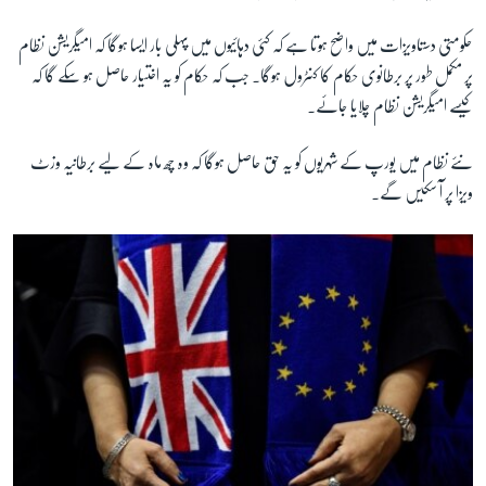
حکومتی دستاویزات میں واضح ہوتا ہے کہ کئی دہائیوں میں پہلی بار ایسا ہوگا کہ امیگریشن نظام
پر مکمل طور پر برطانوی حکام کا کنٹرول ہوگا۔ جب کہ حکام کو یہ اختیار حاصل ہو سکے گا کہ
کیسے امیگریشن نظام چلایا جائے۔
نئے نظام میں یورپ کے شہریوں کو یہ حق حاصل ہوگا کہ وہ چھ ماہ کے لیے برطانیہ وزٹ
ویزا پر آ سکیں گے۔