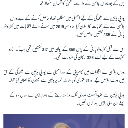
جس کے بعد بورس جانسن نے وزارت عظمیٰ کا قلمدان سنبھالا تھا۔
یورپی یونین سے علیحدگی کے لیے اسمبلی میں مطلوبہ تعداد حاصل کرنے کے لیے بورس
جانسن نے نئے انتخابات کا اعلان کیا اور دسمبر 2019 میں ہونے والے انتخابات میں کنزرویٹو
پارٹی نے 365 نشستیں حاصل کیں۔
اس سے قبل کنزرویٹو پارٹی کے پاس 650 کے ایوان میں 317 نشستیں تھی جب کہ سادہ
اکثریت کے لیے اسے 326 ارکان کی ضرورت تھی۔
بورس جانسن نے انتخابات میں کامیابی کے بعد اسمبلی سے یورپی یونین سے علیحدگی کے حق
میں ووٹ حاصل کیے اور 31 جنوری کو باضابطہ طور پر یونین سے علیحدگی کا اعلان کیا تھا۔
یورپی یونین سے تقریباً نصف صدی تک وابستہ رہنے کے بعد برطانیہ نے رواں ماہ کے
پہلے دن اپنی راہیں جدا کر لی تھیں۔