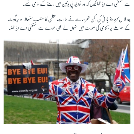
سے استعفیٰ دے دیا تھا کیوں کہ وہ خود یورپی یونین میں رہنے کے حامی تھے۔
بعد ازاں کنزرویٹو پارٹی کی رکن تھریسامے نے وزارتِ عظمیٰ کا منصب سنبھالا اور بریگزٹ
کے معاملے پر ناکامی کی صورت میں انہوں نے بھی عہدے سے استعفیٰ دے دیا تھا۔