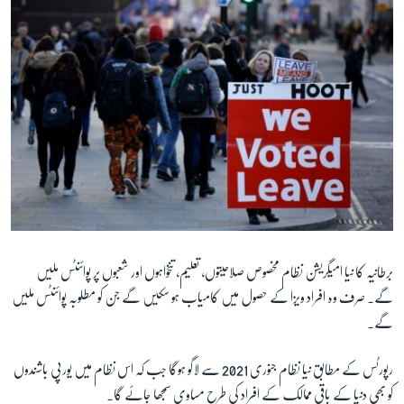
زبان
برطانیہ کا نیا امیگریشن نظام مخصوص صلاحیتوں، تعلیم، تنخواہوں اور شعبوں پر پوائنٹس ملیں
گے۔ صرف وہ افراد ویزا کے حصول میں کامیاب ہو سکیں گے جن کو مطلوبہ پوائنٹس ملیں
گے۔
رپورٹس کے مطابق نیا نظام جنوری 2021 سے لاگو ہوگا جب کہ اس نظام میں یورپی باشندوں
کو بھی دنیا کے باقی ممالک کے افراد کی طرح مساوی سمجھا جائے گا۔