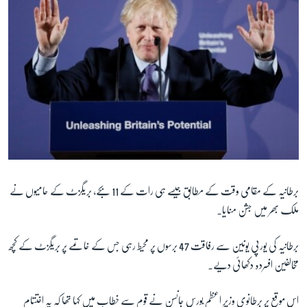
برطانیہ کے مقامی وقت کے مطابق جیسے ہی رات کے 11 بجے، بریگزٹ کے حامیوں نے
ملک بھر میں جشن منایا۔
برطانیہ کی یورپی یونین سے رفاقت 47 برسوں پر محیط رہی جس کے خاتمے پر بریگزٹ کے کچھ
مخالفین افسردہ دکھائی دیے۔
اس موقع پر برطانوی وزیرِ اعظم بورس جانسن نے قوم سے خطاب میں کہا تھا کہ یہ اختتام