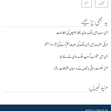
خبریں
دنیا
زبان
یہ بھی پڑھیے
یمن: حدیدہ میں جنگ بندی نافذ، جھڑپوں کی اطلاعات
امریکی سینیٹ میں یمن جنگ کی حمایت ختم کرنے کی قرارداد منظور
یمن میں متحارب گروپ جنگ بندی کے لئے تیار
یمنی حکومت، حوثی باغیوں کے درمیان اختلافات برقرار
مزید خبریں
FOLLOW US