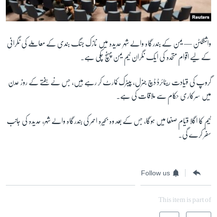
آرٹ
آزادیٔ صحافت
سائنس و ٹیکنالوجی
واشنگٹن —
یمن کے بندرگاہ والے شہر حدیدہ میں نازک جنگ بندی کے معاملے کی نگرانی
کے لیے اقوام متحدہ کی ایک نگران ٹیم یمن پہنچ چکی ہے۔
صحت
دلچسپ و عجیب
گروپ کی قیادت ریٹائرڈ ڈچ جنرل، پیٹرک کمارٹ کر رہے ہیں، جس نے ہفتے کے روز عدن
ویڈیوز
میں سرکاری حکام سے ملاقات کی ہے۔
آڈیو
ٹیم کا اگلا قیام صنعا میں ہوگا، جس کے بعد وہ بحیرہ احمر کی بندرگاہ والے شہر، حدیدہ کی جانب
اسپیشل کوریج
سفر کرے گی۔
اداریہ
Follow us
Learning English
This item is part of
FOLLOW US