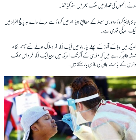
ہوئے لاکھوں کی تعداد میں ملک بھر میں سفر کیا تھا۔
زبان
جانز ہاپکنز کرونا ریسورس سینٹر کے مطابق دنیا بھر میں کرونا سے مرنے والے ہر پانچ افراد میں
ایک امریکی شہری ہے۔
امریکہ میں وبا کے آغاز کے پہلے چار ماہ میں ایک لاکھ افراد ہلاک ہوئے تھے تاہم حکام
خدشہ طاہر کر رہے ہیں کہ جنوری کے آخر تک امریکہ میں مزید ایک لاکھ افراد اس مہلک
وائرس کے باعث جان کی بازی ہار سکتے ہیں۔