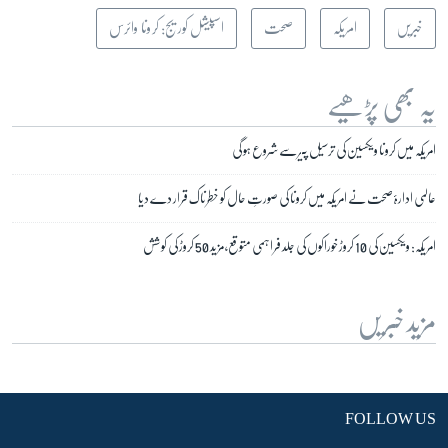
خبریں
امریکہ
صحت
اسپیشل کوریج: کرونا وائرس
یہ بھی پڑھیے
امریکہ میں کرونا ویکسین کی ترسیل پیر سے شروع ہو گی
عالمی ادارۂ صحت نے امریکہ میں کرونا کی صورتِ حال کو خطرناک قرار دے دیا
امریکہ: ویکسین کی 10 کروڑ خوراکوں کی جلد فراہمی متوقع، مزید 50 کروڑ کی کوشش
مزید خبریں
FOLLOW US