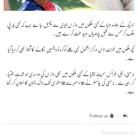
امریکہ کے علاوہ دنیا کے کئی ملکوں میں وائرس تیزی سے پھیل رہا ہے جب کہ کئی یورپی
ملک کرسمس سے قبل پابندیاں مزید سخت کر رہے ہیں۔
کچھ ملکوں میں فرنٹ لائن ورکرز بشمول طبی عملے کو کرونا ویکسین لگانے کا آغاز بھی کر دیا گیا
ہے۔
جرمنی، اٹلی، فرانس سمیت ایشیا کے کئی ملکوں میں بھی وائرس کی دوسری لہر شدت اختیار
کر رہی ہے۔ جرمنی کی چانسلر نے 16 دسمبر سے 10 جنوری تک لاک ڈاؤن کا اعلان کر رکھا
ہے۔
Follow us
This item is part of